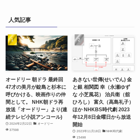
人気記事
オードリー 朝ドラ 最終回
あきない世傳(せいでん) 金
47才の美月が錠島と杉本に
と銀 相関図 幸（永瀬ゆず
呼びかける、映画作りの仲
な 小芝風花） 治兵衛（舘
間として。 NHK朝ドラ再
ひろし） 富久（高島礼子）
放送「オードリー」より(連
ほか NHKBS時代劇 2023
続テレビ小説アンコール)
年12月8日金曜日から放送
開始
2024年2月22日
オードリー
37598
2023年11月18日
NHK時代劇
15498