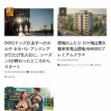
DOC(ドック)3 あすへのカ
団地のふたり ロケ地は東久
ルテ ネタバレ アンドレア
留米市滝山団地 NHKBSプ
が三たび主人公に。シーズ
レミアムドラマ
ン2が終わったところから
2024年8月20日
NHKBSプレミアムドラマ
13018
スタート
2023年8月29日
NHK海外番組
14236