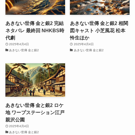
あきない世傳 金と銀2 完結
あきない世傳 金と銀2 相関
ネタバレ 最終回 NHKBS時
図キャスト 小芝風花 松本
代劇
怜生ほか
2025年4月4日
2025年4月4日
あきない世傳 金と銀2
あきない世傳 金と銀2
あきない世傳 金と銀2 ロケ
地 ワープステーション江戸
親沢公園
2025年4月4日
あきない世傳 金と銀2