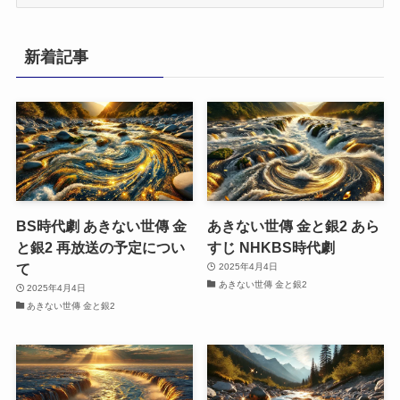
テ
ゴ
リ
新着記事
ー
BS時代劇 あきない世傳 金
あきない世傳 金と銀2 あら
と銀2 再放送の予定につい
すじ NHKBS時代劇
て
2025年4月4日
あきない世傳 金と銀2
2025年4月4日
あきない世傳 金と銀2