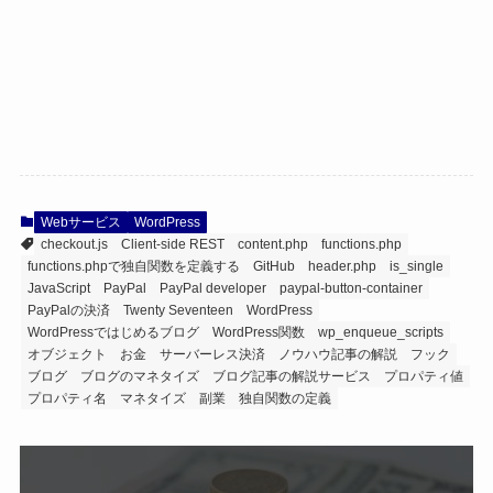
Webサービス
WordPress
checkout.js
Client-side REST
content.php
functions.php
functions.phpで独自関数を定義する
GitHub
header.php
is_single
JavaScript
PayPal
PayPal developer
paypal-button-container
PayPalの決済
Twenty Seventeen
WordPress
WordPressではじめるブログ
WordPress関数
wp_enqueue_scripts
オブジェクト
お金
サーバーレス決済
ノウハウ記事の解説
フック
ブログ
ブログのマネタイズ
ブログ記事の解説サービス
プロパティ値
プロパティ名
マネタイズ
副業
独自関数の定義