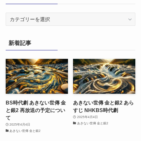
カ
テ
ゴ
リ
新着記事
ー
BS時代劇 あきない世傳 金
あきない世傳 金と銀2 あら
と銀2 再放送の予定につい
すじ NHKBS時代劇
て
2025年4月4日
あきない世傳 金と銀2
2025年4月4日
あきない世傳 金と銀2