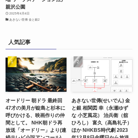
親沢公園
2025年4月4日
あきない世傳 金と銀2
人気記事
オードリー 朝ドラ 最終回
あきない世傳(せいでん) 金
47才の美月が錠島と杉本に
と銀 相関図 幸（永瀬ゆず
呼びかける、映画作りの仲
な 小芝風花） 治兵衛（舘
間として。 NHK朝ドラ再
ひろし） 富久（高島礼子）
放送「オードリー」より(連
ほか NHKBS時代劇 2023
続テレビ小説アンコール)
年12月8日金曜日から放送