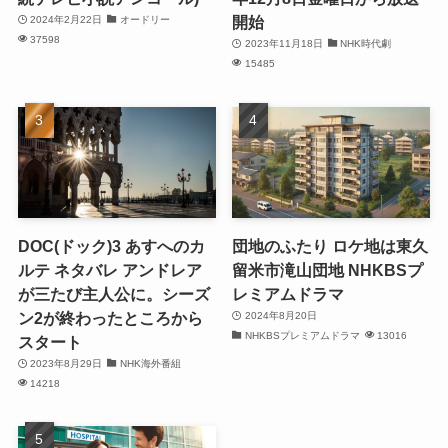
開始
2024年2月22日
オードリー
37598
2023年11月18日
NHK時代劇
15485
DOC(ドック)3 あすへのカ
団地のふたり ロケ地は東久
ルテ ネタバレ アンドレア
留米市滝山団地 NHKBSプ
が三たび主人公に。シーズ
レミアムドラマ
ン2が終わったところから
2024年8月20日
NHKBSプレミアムドラマ
13016
スタート
2023年8月29日
NHK海外番組
14218