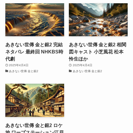
あきない世傳 金と銀2 完結
あきない世傳 金と銀2 相関
ネタバレ 最終回 NHKBS時
図キャスト 小芝風花 松本
代劇
怜生ほか
2025年4月4日
2025年4月4日
あきない世傳 金と銀2
あきない世傳 金と銀2
あきない世傳 金と銀2 ロケ
地 ワープステーション江戸