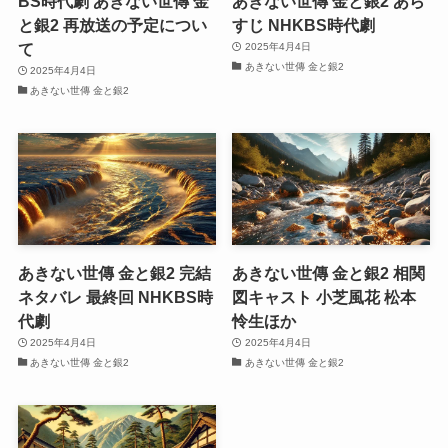
BS時代劇 あきない世傳 金
あきない世傳 金と銀2 あら
と銀2 再放送の予定につい
すじ NHKBS時代劇
て
2025年4月4日
あきない世傳 金と銀2
2025年4月4日
あきない世傳 金と銀2
あきない世傳 金と銀2 完結
あきない世傳 金と銀2 相関
ネタバレ 最終回 NHKBS時
図キャスト 小芝風花 松本
代劇
怜生ほか
2025年4月4日
2025年4月4日
あきない世傳 金と銀2
あきない世傳 金と銀2