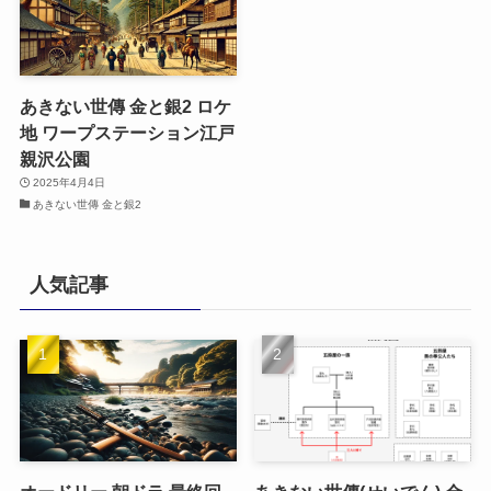
あきない世傳 金と銀2 ロケ
地 ワープステーション江戸
親沢公園
2025年4月4日
あきない世傳 金と銀2
人気記事