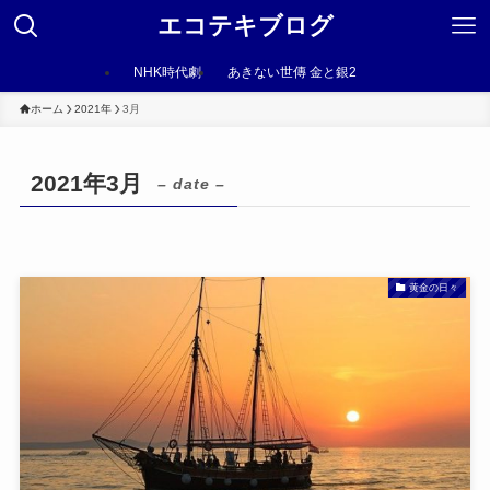
エコテキブログ
NHK時代劇
あきない世傳 金と銀2
ホーム
2021年
3月
2021年3月
– date –
黄金の日々