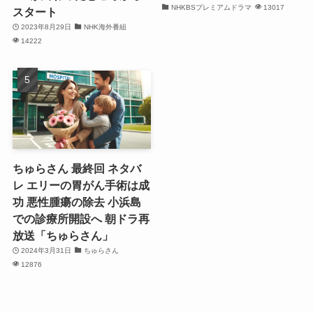
NHKBSプレミアムドラマ
13017
スタート
2023年8月29日
NHK海外番組
14222
ちゅらさん 最終回 ネタバ
レ エリーの胃がん手術は成
功 悪性腫瘍の除去 小浜島
での診療所開設へ 朝ドラ再
放送「ちゅらさん」
2024年3月31日
ちゅらさん
12876