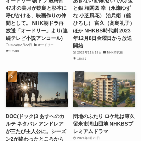
オードリー 朝ドラ 最終回
あきない世傳(せいでん) 金
47才の美月が錠島と杉本に
と銀 相関図 幸（永瀬ゆず
呼びかける、映画作りの仲
な 小芝風花） 治兵衛（舘
間として。 NHK朝ドラ再
ひろし） 富久（高島礼子）
放送「オードリー」より(連
ほか NHKBS時代劇 2023
続テレビ小説アンコール)
年12月8日金曜日から放送
開始
2024年2月22日
オードリー
37598
2023年11月18日
NHK時代劇
15487
DOC(ドック)3 あすへのカ
団地のふたり ロケ地は東久
ルテ ネタバレ アンドレア
留米市滝山団地 NHKBSプ
が三たび主人公に。シーズ
レミアムドラマ
ン2が終わったところから
2024年8月20日