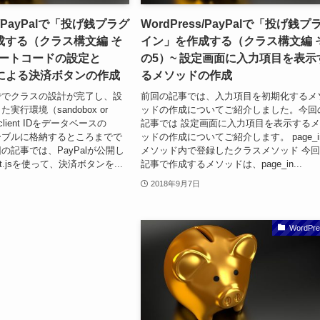
ss/PayPalで「投げ銭プラグ
WordPress/PayPalで「投げ銭プ
成する（クラス構文編 そ
イン」を作成する（クラス構文編 
ョートコードの設定と
の5）~ 設定画面に入力項目を表示
iptによる決済ボタンの作成
るメソッドの作成
ででクラスの設計が完了し、設
前回の記事では、入力項目を初期化するメ
実行環境（sandobox or
ッドの作成についてご紹介しました。今回
）とclient IDをデータベースの
記事では 設定画面に入力項目を表示する
nsテーブルに格納するところまでで
ッドの作成についてご紹介します。 page_in
の記事では、PayPalが公開し
メソッド内で登録したクラスメソッド 今
ut.jsを使って、決済ボタンを...
記事で作成するメソッドは、page_in...
2018年9月7日
WordPre