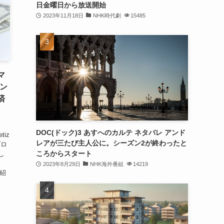
日金曜日から放送開始
2023年11月18日
NHK時代劇
15485
マ
イン
済
DOC(ドック)3 あすへのカルテ ネタバレ アンド
etiz
レアが三たび主人公に。シーズン2が終わったと
ブロ
ころからスタート
し
2023年8月29日
NHK海外番組
14219
ご紹