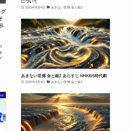
について
2025年4月4日
あきない世傳 金と銀2
ラグ
そ
示
、
ス
を
イ
。
あきない世傳 金と銀2 あらすじ NHKBS時代劇
2025年4月4日
あきない世傳 金と銀2
ss