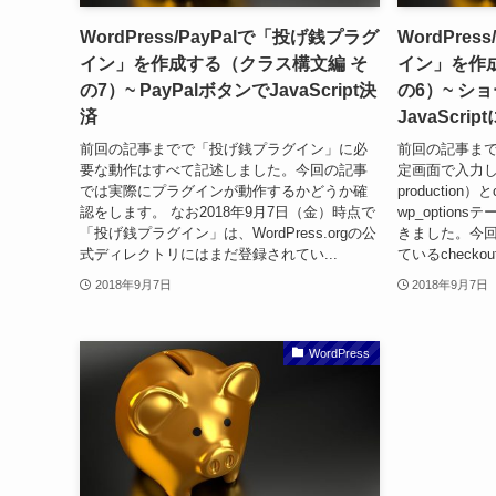
WordPress/PayPalで「投げ銭プラグ
WordPre
イン」を作成する（クラス構文編 そ
イン」を作
の7）~ PayPalボタンでJavaScript決
の6）~ シ
済
JavaScr
前回の記事までで「投げ銭プラグイン」に必
前回の記事ま
要な動作はすべて記述しました。今回の記事
定画面で入力した
では実際にプラグインが動作するかどうか確
production
認をします。 なお2018年9月7日（金）時点で
wp_optio
「投げ銭プラグイン」は、WordPress.orgの公
きました。今回
式ディレクトリにはまだ登録されてい...
ているchecko
2018年9月7日
2018年9月7日
WordPress