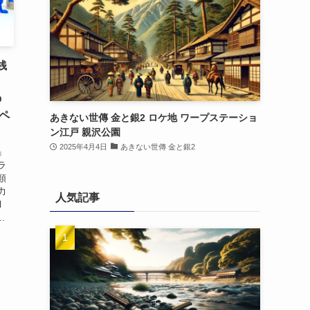
銭
の
ペ
あきない世傳 金と銀2 ロケ地 ワープステーショ
ン江戸 親沢公園
2025年4月4日
あきない世傳 金と銀2
」
ラ
類
力
人気記事
l
.