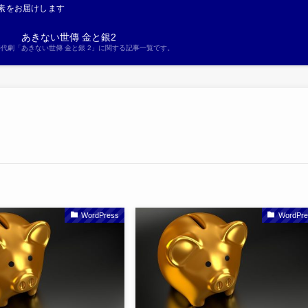
素をお届けします
あきない世傳 金と銀2
S時代劇「あきない世傳 金と銀 2」に関する記事一覧です。
WordPress
WordPre