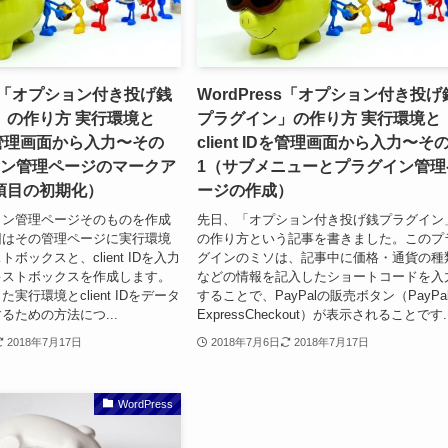
ess「オプション付き投げ銭
WordPress「オプション付き投げ
」の作り方 実行環境と
プラグイン」の作り方 実行環境と
IDを管理画面から入力〜その
client IDを管理画面から入力〜そ
イン管理ページのマークア
1（サブメニューとプラグイン管理
項目の初期化）
ージの作成）
イン管理ページそのものを作成
先日、「オプション付き投げ銭プラグイン
回はその管理ページに実行環境
の作り方という記事を書きました。このプ
ボックスと、client IDを入力
グインのミソは、記事中に価格・通貨の種
キストボックスを作成します。
などの情報を記入したショートコードを入
実行環境とclient IDをデータ
することで、PayPalの販売ボタン（PayPa
るための方法につ...
ExpressCheckout）が表示されることです..
2018年7月17日
2018年7月6日
2018年7月17日
WordPress