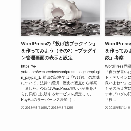
WordPressの「投げ銭プラグイン」
WordPr
を作ってみよう（その2）~プラグイ
を作ってみよ
ン管理画面の表示と設定
銭」考察
https://e-
WordPres
yota.com/webservice/wordpress_nagesenplugi
「自分が書い
n_paypal_1/ 前回の記事では「投げ銭」の意味
ト・デザイン
について、法律・経済・歴史の観点から考察
良いよね〜」
しました。今回はWordPress書いた記事をさ
もその考え方
らに詳細に説明するサービスを想定して、
テキブログの
PayPalのサーバーレス決済（...
「投...
2018年5月16日
2018年8月12日
2018年5月14日