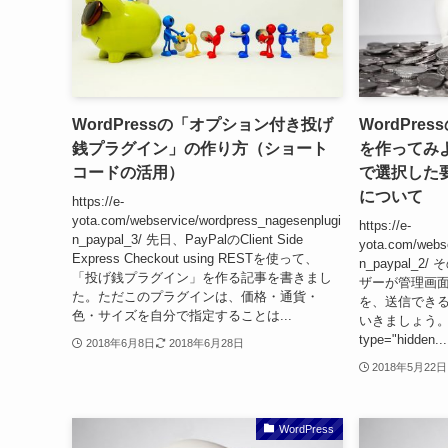
WordPressの「オプション付き投げ
WordPr
銭プラグイン」の作り方（ショート
を作ってみよ
コードの活用）
で選択した
について
https://e-
yota.com/webservice/wordpress_nagesenplugi
https://e-
n_paypal_3/ 先日、PayPalのClient Side
yota.com/webs
Express Checkout using RESTを使って、
n_paypal_
「投げ銭プラグイン」を作る記事を書きまし
ザーが管理画面
た。ただこのプラグインは、価格・通貨・
を、送信でき
色・サイズを自分で指定することは...
いきましょう。 in
type="hidden...
2018年6月8日
2018年6月28日
2018年5月22日
WordPress