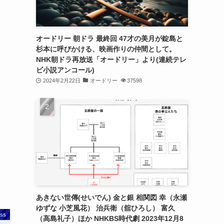
オードリー 朝ドラ 最終回 47才の美月が錠島と
杉本に呼びかける、映画作りの仲間として。
NHK朝ドラ再放送「オードリー」より(連続テレ
ビ小説アンコール)
2024年2月22日
オードリー
37598
あきない世傳(せいでん) 金と銀 相関図 幸（永瀬
ゆずな 小芝風花） 治兵衛（舘ひろし） 富久
ss
（高島礼子）ほか NHKBS時代劇 2023年12月8