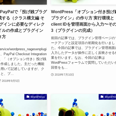
ss/PayPalで「投げ銭プラグ
WordPress「オプション付き投げ
成する（クラス構文編 そ
プラグイン」の作り方 実行環境と
ラグインに必要なディレク
client IDを管理画面から入力〜そ
イルの作成とプラグイン
3（プラグインの完成）
き方
前回の記事では、プラグイン管理ページの
ークアップと設定項目の初期化を行いまし
た。今回の記事では、プラグイン管理画面
ervice/wordpress_nagesenplugi
入力したデータが操作に正しく反映させる
PayPal Checkout Integration
業を行います。なお、今回の記事は
づき、「（オプション付き）投げ銭
WordPressフォーラムで質問していただい
を作成しました。主だった機能
回答をも...
を用いて記述していますが、ク
、プ...
2018年7月10日
2018年9月5日
WordPress
WordPre