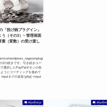
essの「投げ銭プラグイン」
う（その3）~ 管理画面
要素（変数）の受け渡し
ervice/wordpress_nagesenplugi
2/ その2の続きです。引き続きユー
で選択したPayPalボタンの色
るようにコーディングを進めて
putタグの追加 [php] <input
WordPress
WordPre