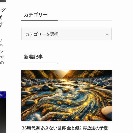
ラグ
カテゴリー
そ
す
カ
テ
ソ
ゴ
の
リ
メソ
新着記事
it
ー
回の
ss
BS時代劇 あきない世傳 金と銀2 再放送の予定