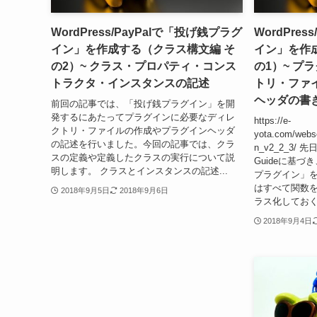
WordPress/PayPalで「投げ銭プラグ
WordPre
イン」を作成する（クラス構文編 そ
イン」を作
の2）~ クラス・プロパティ・コンス
の1）~ プ
トラクタ・インスタンスの記述
トリ・ファ
ヘッダの書
前回の記事では、「投げ銭プラグイン」を開
発するにあたってプラグインに必要なディレ
https://e-
クトリ・ファイルの作成やプラグインヘッダ
yota.com/webs
の記述を行いました。今回の記事では、クラ
n_v2_2_3/ 先日、
スの定義や定義したクラスの実行について説
Guideに基
明します。 クラスとインスタンスの記述...
プラグイン」
はすべて関数
2018年9月5日
2018年9月6日
ラス化しておくと
2018年9月4日