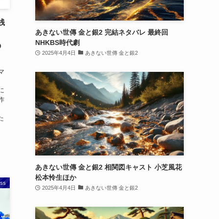
銭
あきない世傳 金と銀2 完結ネタバレ 最終回
NHKBS時代劇
の
2025年4月4日
あきない世傳 金と銀2
マ
に
作
た
あきない世傳 金と銀2 相関図キャスト 小芝風花
松本怜生ほか
ss
2025年4月4日
あきない世傳 金と銀2