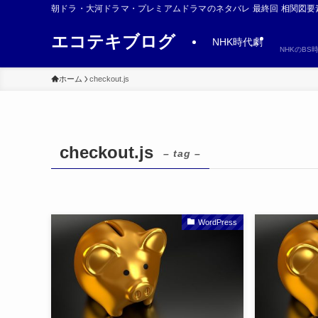
朝ドラ・大河ドラマ・プレミアムドラマのネタバレ 最終回 相関図要
エコテキブログ
NHK時代劇
NHKのB
ホーム
checkout.js
checkout.js
– tag –
WordPress