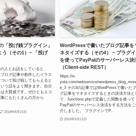
essの「投げ銭プラグイン」
WordPressで書いたブログ記事を
う（その1）~ 「投げ
ネタイズする（その4） ~ プラグ
を使ってPayPalのサーバーレス決
（Client-side REST）
s界隈の人とお話をしていると、
たブログ記事や創作したイラス
https://e-
について投げ銭してもらえると
yota.com/webservice/wordpress_blog_mon
という話をよく聞きます。自分
e_3 その3の記事ではWordPressで書いた
には大賛成です。ぜひともエコ
グ記事をマネタイズするときの決済方法と
記事にもたくさんの方から
て、functions.phpで定義した関数を使って
PayPalのサーバーレス決済をする方法を
介しました。 プラグインでP...
2018年8月21日
2018年5月11日