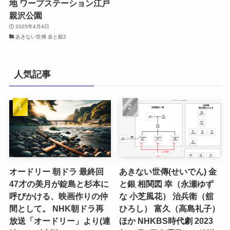
地 ワープステーション江戸
親沢公園
2025年4月4日
あきない世傳 金と銀2
人気記事
オードリー 朝ドラ 最終回
あきない世傳(せいでん) 金
47才の美月が錠島と杉本に
と銀 相関図 幸（永瀬ゆず
呼びかける、映画作りの仲
な 小芝風花） 治兵衛（舘
間として。 NHK朝ドラ再
ひろし） 富久（高島礼子）
放送「オードリー」より(連
ほか NHKBS時代劇 2023