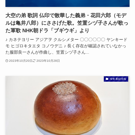
大空の弟 歌詞 仏印で散華した義弟・花田六郎（モデ
ルは亀井八郎）にささげた歌。笠置シヅ子さんが歌っ
た軍歌 NHK朝ドラ「ブギウギ」より
♪ カネテヨリー アジアヲ クルシメター 〇〇〇〇〇〇 ヤンキード
モ ヒゴロキタエタ コノウデニ ♪ 長く存在が確認されていなかっ
た服部良一さんが作曲し、笠置シヅ子さん...
2023年10月20日
2023年10月28日
NHK番組情報