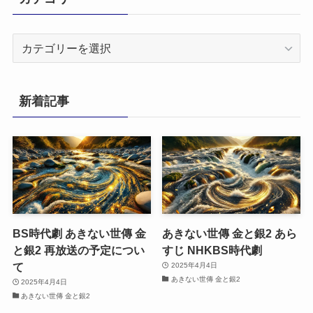
カ
テ
ゴ
リ
新着記事
ー
BS時代劇 あきない世傳 金
あきない世傳 金と銀2 あら
と銀2 再放送の予定につい
すじ NHKBS時代劇
て
2025年4月4日
あきない世傳 金と銀2
2025年4月4日
あきない世傳 金と銀2