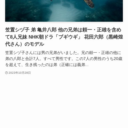
笠置シヅ子 弟 亀井八郎 他の兄弟は頼一・正雄を含め
て8人兄妹 NHK朝ドラ「ブギウギ」 花田六郎（黒崎煌
代さん）のモデル
笠置シヅ子さんには男の兄弟がいました。兄の頼一・正雄の他に
弟の八郎と合計7人。すべて男性です。この7人の男性のうち20歳
を超えて、生き残ったのは弟（正確には義弟...
2023年10月28日