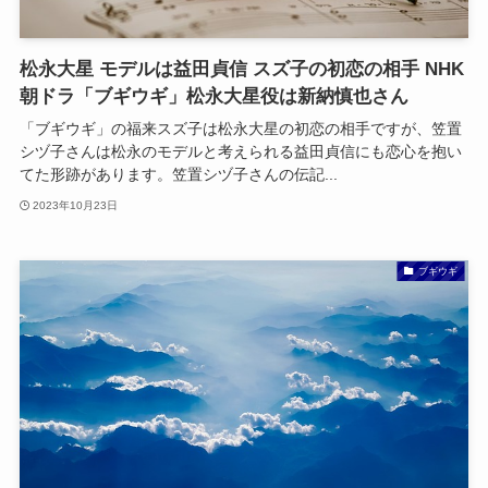
松永大星 モデルは益田貞信 スズ子の初恋の相手 NHK
朝ドラ「ブギウギ」松永大星役は新納慎也さん
「ブギウギ」の福来スズ子は松永大星の初恋の相手ですが、笠置
シヅ子さんは松永のモデルと考えられる益田貞信にも恋心を抱い
てた形跡があります。笠置シヅ子さんの伝記...
2023年10月23日
ブギウギ