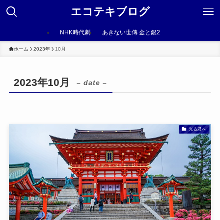
エコテキブログ
NHK時代劇
あきない世傳 金と銀2
ホーム
2023年
10月
2023年10月
– date –
光る君へ