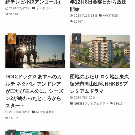
続テレビ小説アンコール)
年12月8日金曜日から放送
開始
2024年2月22日
オードリー
37598
2023年11月18日
NHK時代劇
15487
DOC(ドック)3 あすへのカ
団地のふたり ロケ地は東久
ルテ ネタバレ アンドレア
留米市滝山団地 NHKBSプ
が三たび主人公に。シーズ
レミアムドラマ
ン2が終わったところから
2024年8月20日
NHKBSプレミアムドラマ
13017
スタート
2023年8月29日
NHK海外番組
14222