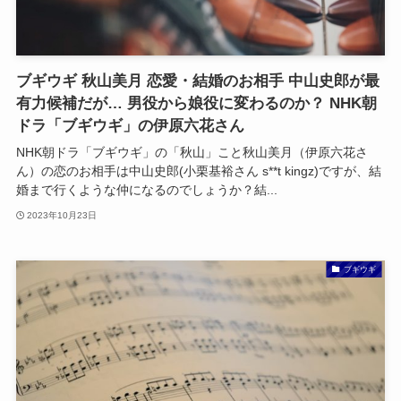
ブギウギ 秋山美月 恋愛・結婚のお相手 中山史郎が最
有力候補だが… 男役から娘役に変わるのか？ NHK朝
ドラ「ブギウギ」の伊原六花さん
NHK朝ドラ「ブギウギ」の「秋山」こと秋山美月（伊原六花さ
ん）の恋のお相手は中山史郎(小栗基裕さん s**t kingz)ですが、結
婚まで行くような仲になるのでしょうか？結...
2023年10月23日
ブギウギ