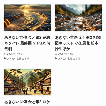
あきない世傳 金と銀2 完結
あきない世傳 金と銀2 相関
ネタバレ 最終回 NHKBS時
図キャスト 小芝風花 松本
代劇
怜生ほか
2025年4月4日
2025年4月4日
あきない世傳 金と銀2
あきない世傳 金と銀2
あきない世傳 金と銀2 ロケ