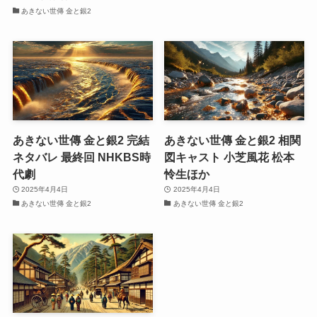
あきない世傳 金と銀2
あきない世傳 金と銀2 完結
あきない世傳 金と銀2 相関
ネタバレ 最終回 NHKBS時
図キャスト 小芝風花 松本
代劇
怜生ほか
2025年4月4日
2025年4月4日
あきない世傳 金と銀2
あきない世傳 金と銀2