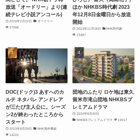
放送「オードリー」より(連
ほか NHKBS時代劇 2023
続テレビ小説アンコール)
年12月8日金曜日から放送
開始
2024年2月22日
オードリー
37598
2023年11月18日
NHK時代劇
15487
DOC(ドック)3 あすへのカ
団地のふたり ロケ地は東久
ルテ ネタバレ アンドレア
留米市滝山団地 NHKBSプ
が三たび主人公に。シーズ
レミアムドラマ
ン2が終わったところから
2024年8月20日
NHKBSプレミアムドラマ
13017
スタート
2023年8月29日
NHK海外番組
14222