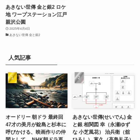
あきない世傳 金と銀2 ロケ
地 ワープステーション江戸
親沢公園
2025年4月4日
あきない世傳 金と銀2
人気記事
オードリー 朝ドラ 最終回
あきない世傳(せいでん) 金
47才の美月が錠島と杉本に
と銀 相関図 幸（永瀬ゆず
呼びかける、映画作りの仲
な 小芝風花） 治兵衛（舘
間として。 NHK朝ドラ再
ひろし） 富久（高島礼子）