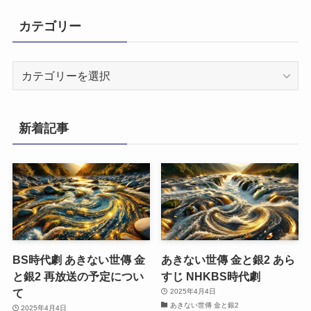
カテゴリー
カ
テ
ゴ
リ
新着記事
ー
BS時代劇 あきない世傳 金
あきない世傳 金と銀2 あら
と銀2 再放送の予定につい
すじ NHKBS時代劇
て
2025年4月4日
あきない世傳 金と銀2
2025年4月4日