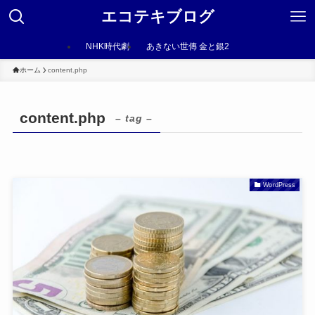
エコテキブログ
NHK時代劇
あきない世傳 金と銀2
ホーム
content.php
content.php
– tag –
WordPress