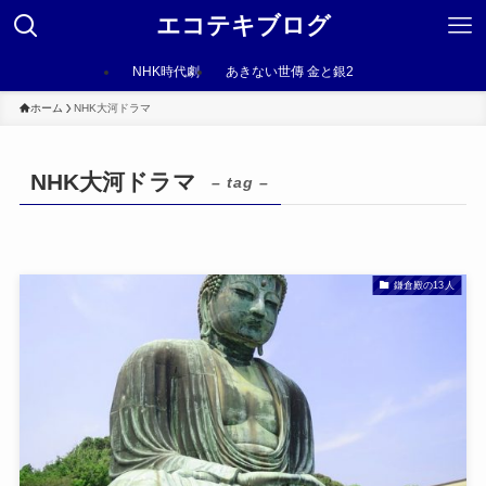
エコテキブログ
NHK時代劇
あきない世傳 金と銀2
ホーム
NHK大河ドラマ
NHK大河ドラマ
– tag –
鎌倉殿の13人