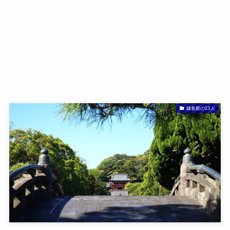
鎌倉殿の13人