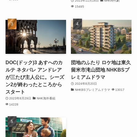
2023年11月18日
NHK時代劇
15495
DOC(ドック)3 あすへのカ
団地のふたり ロケ地は東久
ルテ ネタバレ アンドレア
留米市滝山団地 NHKBSプ
が三たび主人公に。シーズ
レミアムドラマ
ン2が終わったところから
2024年8月20日
NHKBSプレミアムドラマ
13017
スタート
2023年8月29日
NHK海外番組
14228