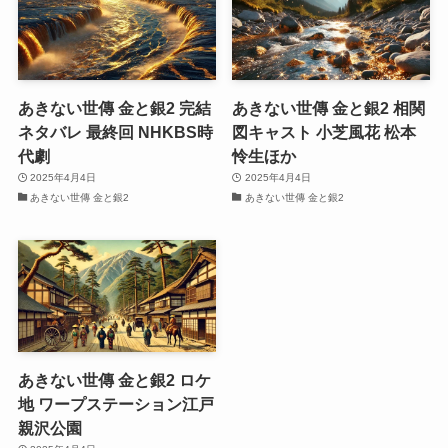
あきない世傳 金と銀2 完結
あきない世傳 金と銀2 相関
ネタバレ 最終回 NHKBS時
図キャスト 小芝風花 松本
代劇
怜生ほか
2025年4月4日
2025年4月4日
あきない世傳 金と銀2
あきない世傳 金と銀2
あきない世傳 金と銀2 ロケ
地 ワープステーション江戸
親沢公園