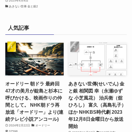
2025年4月4日
あきない世傳 金と銀2
人気記事
オードリー 朝ドラ 最終回
あきない世傳(せいでん) 金
47才の美月が錠島と杉本に
と銀 相関図 幸（永瀬ゆず
呼びかける、映画作りの仲
な 小芝風花） 治兵衛（舘
間として。 NHK朝ドラ再
ひろし） 富久（高島礼子）
放送「オードリー」より(連
ほか NHKBS時代劇 2023
続テレビ小説アンコール)
年12月8日金曜日から放送
開始
2024年2月22日
オードリー
37598