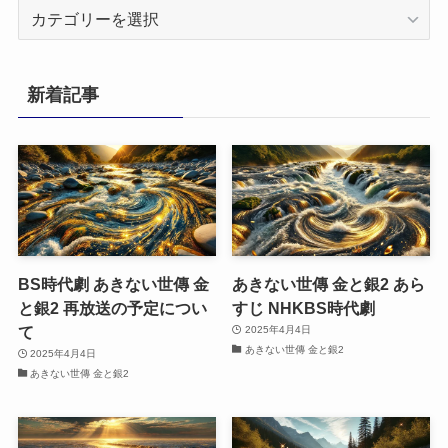
カ
テ
ゴ
リ
新着記事
ー
BS時代劇 あきない世傳 金
あきない世傳 金と銀2 あら
と銀2 再放送の予定につい
すじ NHKBS時代劇
て
2025年4月4日
あきない世傳 金と銀2
2025年4月4日
あきない世傳 金と銀2