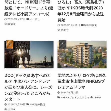
間として。 NHK朝ドラ再
ひろし） 富久（高島礼子）
放送「オードリー」より(連
ほか NHKBS時代劇 2023
続テレビ小説アンコール)
年12月8日金曜日から放送
開始
2024年2月22日
オードリー
37598
2023年11月18日
NHK時代劇
15478
DOC(ドック)3 あすへのカ
団地のふたり ロケ地は東久
ルテ ネタバレ アンドレア
留米市滝山団地 NHKBSプ
が三たび主人公に。シーズ
レミアムドラマ
ン2が終わったところから
2024年8月20日
NHKBSプレミアムドラマ
13016
スタート
2023年8月29日
NHK海外番組
14216