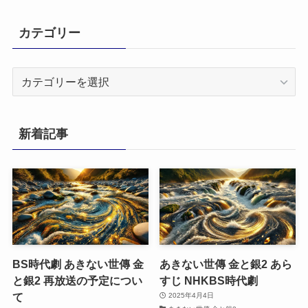
カテゴリー
カ
テ
ゴ
リ
新着記事
ー
BS時代劇 あきない世傳 金
あきない世傳 金と銀2 あら
と銀2 再放送の予定につい
すじ NHKBS時代劇
て
2025年4月4日