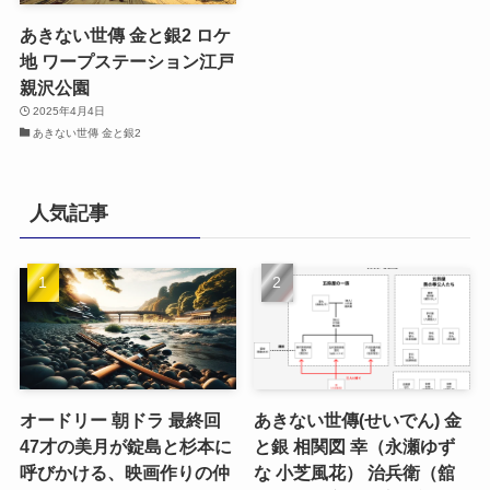
あきない世傳 金と銀2 ロケ
地 ワープステーション江戸
親沢公園
2025年4月4日
あきない世傳 金と銀2
人気記事
オードリー 朝ドラ 最終回
あきない世傳(せいでん) 金
47才の美月が錠島と杉本に
と銀 相関図 幸（永瀬ゆず
呼びかける、映画作りの仲
な 小芝風花） 治兵衛（舘