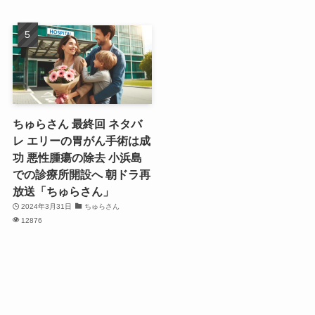
ちゅらさん 最終回 ネタバ
レ エリーの胃がん手術は成
功 悪性腫瘍の除去 小浜島
での診療所開設へ 朝ドラ再
放送「ちゅらさん」
2024年3月31日
ちゅらさん
12876