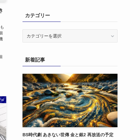
き
カテゴリー
とも
カ
個
機
テ
ゴ
リ
個
新着記事
ー
Pal
BS時代劇 あきない世傳 金と銀2 再放送の予定