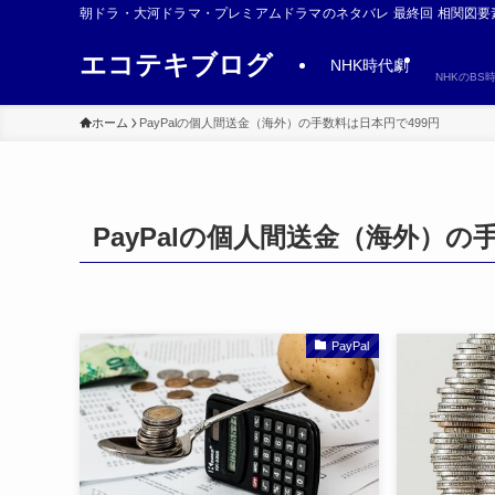
朝ドラ・大河ドラマ・プレミアムドラマのネタバレ 最終回 相関図要
エコテキブログ
NHK時代劇
NHKのB
ホーム
PayPalの個人間送金（海外）の手数料は日本円で499円
PayPalの個人間送金（海外）の
PayPal