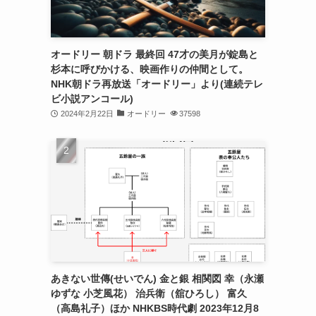
オードリー 朝ドラ 最終回 47才の美月が錠島と
杉本に呼びかける、映画作りの仲間として。
NHK朝ドラ再放送「オードリー」より(連続テレ
ビ小説アンコール)
2024年2月22日
オードリー
37598
あきない世傳(せいでん) 金と銀 相関図 幸（永瀬
ゆずな 小芝風花） 治兵衛（舘ひろし） 富久
（高島礼子）ほか NHKBS時代劇 2023年12月8