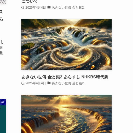
について
2025年4月4日
あきない世傳 金と銀2
ス
ち
とも
個
機
あきない世傳 金と銀2 あらすじ NHKBS時代劇
2025年4月4日
あきない世傳 金と銀2
Pal