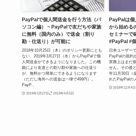
PayPalで個人間送金を行う方法（パ
PayPal
ソコン編） ~ PayPalで友だちや家族
から始めるの
に無料（国内のみ）で送金（割り
セミナーで
勘・仕送り）が可能に
#PayPal 
2018年10月25日（木）のポリシー更新にとも
日本ユーザー
ない、2019年3月27日（水）からPayPalで個
PayPalの
人間送金ができるようになりました。この機
実務上はまだ
能により友達との割り勘や家族への仕送り
せん。その後ど
が、無料かつ簡単にできるようになります
年11月30日
（ただし海外への送金は一律で499円）。
れたPayPal
PayP...
2018年12月4日
2019年3月27日
2019年4月5日