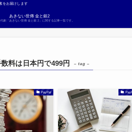
素をお届けします
あきない世傳 金と銀2
S時代劇「あきない世傳 金と銀 2」に関する記事一覧です。
手数料は日本円で499円
– tag –
PayPal
Pay