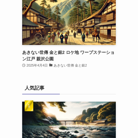
あきない世傳 金と銀2 ロケ地 ワープステーショ
ン江戸 親沢公園
2025年4月4日
あきない世傳 金と銀2
人気記事