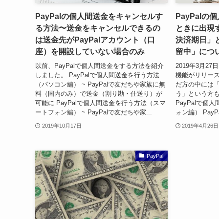
PayPalの個人間送金をキャンセルす
PayPal
る方法〜送金をキャンセルできるの
ときに出現
は送金先がPayPalアカウント（口
決済期日」
座）を開設していない場合のみ
留中」につ
以前、PayPalで個人間送金をする方法を紹介
2019年3月2
しました。 PayPalで個人間送金を行う方法
機能がリリー
（パソコン編） ~ PayPalで友だちや家族に無
だ方の中には
料（国内のみ）で送金（割り勘・仕送り）が
う」という方
可能に PayPalで個人間送金を行う方法（スマ
PayPalで
ートフォン編） ~ PayPalで友だちや家...
ォン編） Pay
2019年10月17日
2019年4月26日
PayPal