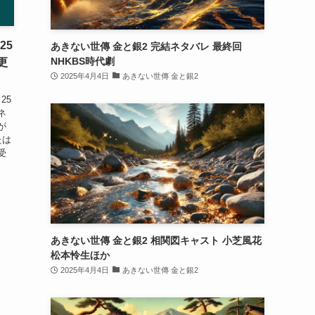
25
あきない世傳 金と銀2 完結ネタバレ 最終回
NHKBS時代劇
更
2025年4月4日
あきない世傳 金と銀2
25
ネ
が
たは
受
あきない世傳 金と銀2 相関図キャスト 小芝風花
松本怜生ほか
2025年4月4日
あきない世傳 金と銀2