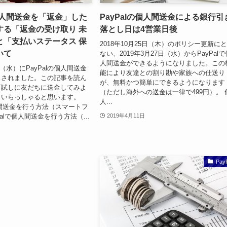
の個人間送金を「返金」した
PayPalの個人間送金による銀行引
する「返金の受け取り 未
落とし日は4営業日後
と「支払いステータス 保
2018年10月25日（木）のポリシー更新に
いて
ない、2019年3月27日（水）からPayPalで
人間送金ができるようになりました。この
7日（水）にPayPalの個人間送金
能により友達との割り勘や家族への仕送り
スされました。この記事を読ん
が、無料かつ簡単にできるようになります
「試しに友だちに送金してみよ
（ただし海外への送金は一律で499円）。 
もいらっしゃると思います。
人...
個人間送金を行う方法（スマートフ
Palで個人間送金を行う方法（...
2019年4月11日
Pay