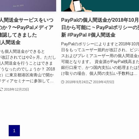
は個人間送金サービスをいつ
PayPalの個人間送金が2018年10月
か？〜PayPalメディア
日から可能に ~ PayPalポリシーの
確認してきました
新 #PayPal #個人間送金
#個人間送金
PayPalのポリシーによりますと2018年10月
日をもってユーザー規約が改訂され、ビジ
でも個人間送金ができると
スおよびプレミアユーザー用の個人間送金
規約が改訂されてはや2ヶ月。ただし
可能となります。 資金源がPayPal残高ま
個人間送金を行うことはできま
銀行口座で、かつ国内支払いの処理または
うなったのでしょうか？ 2018
け取りの場合、個人間の支払い手数料は...
（金）に東京都港区南青山で開か
のメディアセミナーに参加して...
2018年9月24日
2019年4月5日
2018年12月23日
1