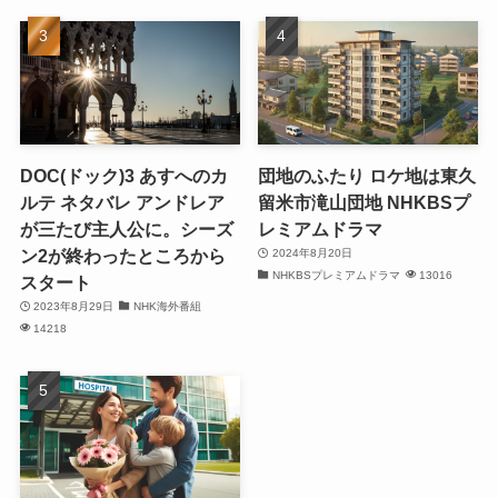
DOC(ドック)3 あすへのカ
団地のふたり ロケ地は東久
ルテ ネタバレ アンドレア
留米市滝山団地 NHKBSプ
が三たび主人公に。シーズ
レミアムドラマ
ン2が終わったところから
2024年8月20日
NHKBSプレミアムドラマ
13016
スタート
2023年8月29日
NHK海外番組
14218