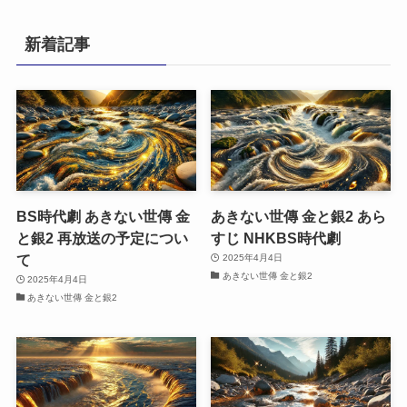
ゴ
リ
新着記事
ー
BS時代劇 あきない世傳 金
あきない世傳 金と銀2 あら
と銀2 再放送の予定につい
すじ NHKBS時代劇
て
2025年4月4日
あきない世傳 金と銀2
2025年4月4日
あきない世傳 金と銀2