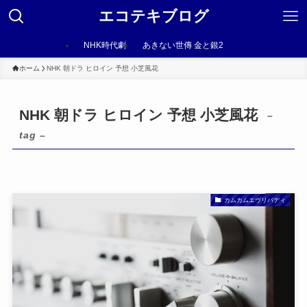
エコテキブログ
NHK時代劇
あきない世傳 金と銀2
ホーム
NHK 朝ドラ ヒロイン 予想 小芝風花
NHK 朝ドラ ヒロイン 予想 小芝風花
–
tag –
カムカムエヴリバディ