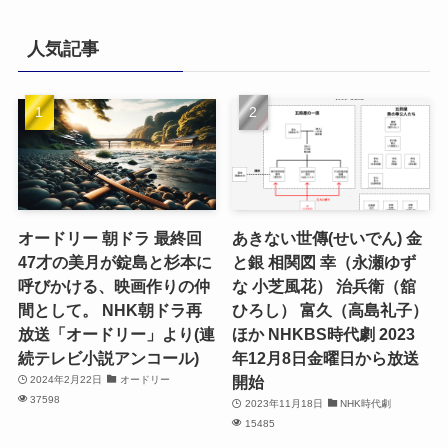
人気記事
オードリー 朝ドラ 最終回
あきない世傳(せいでん) 金
47才の美月が錠島と杉本に
と銀 相関図 幸（永瀬ゆず
呼びかける、映画作りの仲
な 小芝風花） 治兵衛（舘
間として。 NHK朝ドラ再
ひろし） 富久（高島礼子）
放送「オードリー」より(連
ほか NHKBS時代劇 2023
続テレビ小説アンコール)
年12月8日金曜日から放送
開始
2024年2月22日
オードリー
37598
2023年11月18日
NHK時代劇
15485