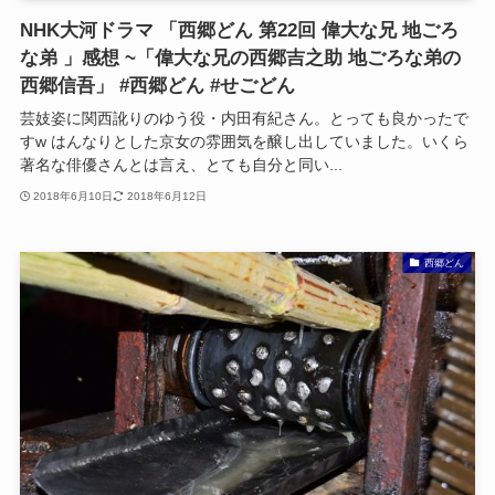
NHK大河ドラマ 「西郷どん 第22回 偉大な兄 地ごろ
な弟 」感想 ~「偉大な兄の西郷吉之助 地ごろな弟の
西郷信吾」 #西郷どん #せごどん
芸妓姿に関西訛りのゆう役・内田有紀さん。とっても良かったで
すw はんなりとした京女の雰囲気を醸し出していました。いくら
著名な俳優さんとは言え、とても自分と同い...
2018年6月10日
2018年6月12日
西郷どん