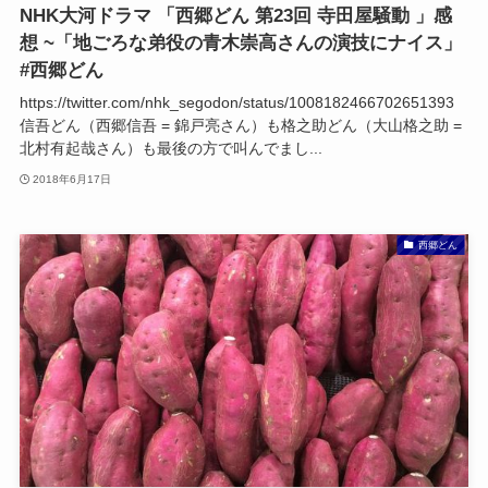
NHK大河ドラマ 「西郷どん 第23回 寺田屋騒動 」感
想 ~「地ごろな弟役の青木崇高さんの演技にナイス」
#西郷どん
https://twitter.com/nhk_segodon/status/1008182466702651393
信吾どん（西郷信吾 = 錦戸亮さん）も格之助どん（大山格之助 =
北村有起哉さん）も最後の方で叫んでまし...
2018年6月17日
西郷どん