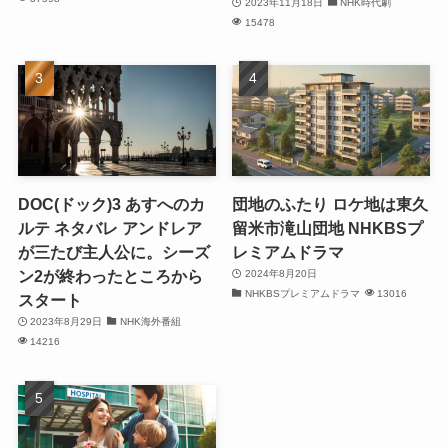
2023年11月18日
NHK時代劇
15478
DOC(ドック)3 あすへのカ
団地のふたり ロケ地は東久
ルテ ネタバレ アンドレア
留米市滝山団地 NHKBSプ
が三たび主人公に。シーズ
レミアムドラマ
ン2が終わったところから
2024年8月20日
NHKBSプレミアムドラマ
13016
スタート
2023年8月29日
NHK海外番組
14216