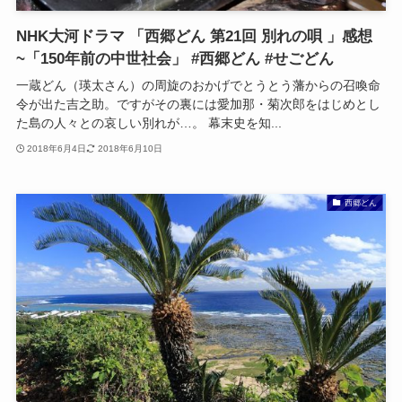
NHK大河ドラマ 「西郷どん 第21回 別れの唄 」感想
~「150年前の中世社会」 #西郷どん #せごどん
一蔵どん（瑛太さん）の周旋のおかげでとうとう藩からの召喚命
令が出た吉之助。ですがその裏には愛加那・菊次郎をはじめとし
た島の人々との哀しい別れが…。 幕末史を知...
2018年6月4日
2018年6月10日
西郷どん