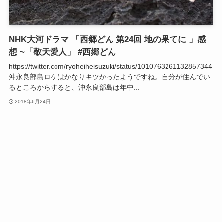
NHK大河ドラマ 「西郷どん 第24回 地の果てに 」感
想 ~「敬天愛人」 #西郷どん
https://twitter.com/ryoheiheisuzuki/status/1010763261132857344
沖永良部島ロケはかなりキツかったようですね。自分が住んでい
るところからすると、沖永良部島は年中...
2018年6月24日