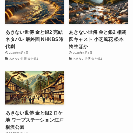
あきない世傳 金と銀2 完結
あきない世傳 金と銀2 相関
ネタバレ 最終回 NHKBS時
図キャスト 小芝風花 松本
代劇
怜生ほか
2025年4月4日
2025年4月4日
あきない世傳 金と銀2
あきない世傳 金と銀2
あきない世傳 金と銀2 ロケ
地 ワープステーション江戸
親沢公園