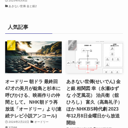
2025年4月4日
あきない世傳 金と銀2
人気記事
オードリー 朝ドラ 最終回
あきない世傳(せいでん) 金
47才の美月が錠島と杉本に
と銀 相関図 幸（永瀬ゆず
呼びかける、映画作りの仲
な 小芝風花） 治兵衛（舘
間として。 NHK朝ドラ再
ひろし） 富久（高島礼子）
放送「オードリー」より(連
ほか NHKBS時代劇 2023
続テレビ小説アンコール)
年12月8日金曜日から放送
開始
2024年2月22日
オードリー
37598