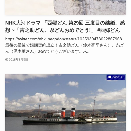
NHK大河ドラマ 「西郷どん 第29回 三度目の結婚」感
想 ~「吉之助どん、糸どんおめでとう!」 #西郷どん
https://twitter.com/nhk_segodon/status/1025939473622867968
最後の最後で婚姻契約成立！吉之助どん（鈴木亮平さん）、糸ど
ん（黒木華さん）おめでとうございます。末...
2018年8月5日
西郷どん