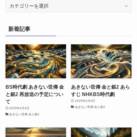
カ
テ
ゴ
リ
新着記事
ー
BS時代劇 あきない世傳 金
あきない世傳 金と銀2 あら
と銀2 再放送の予定につい
すじ NHKBS時代劇
て
2025年4月4日
あきない世傳 金と銀2
2025年4月4日
あきない世傳 金と銀2