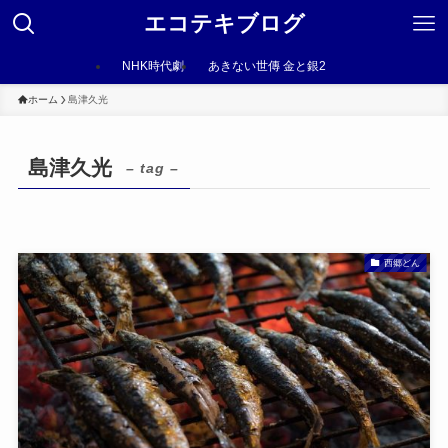
エコテキブログ
NHK時代劇
あきない世傳 金と銀2
ホーム
島津久光
島津久光
– tag –
西郷どん