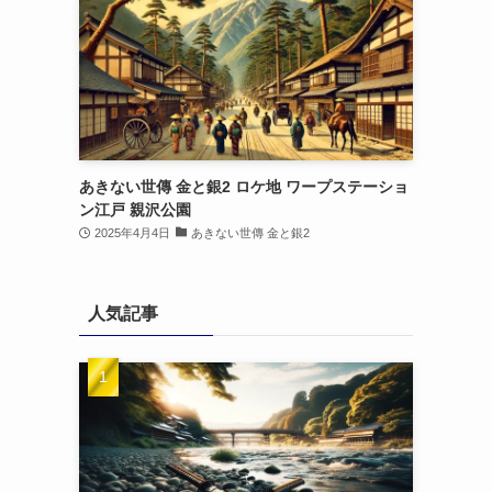
あきない世傳 金と銀2 ロケ地 ワープステーショ
ン江戸 親沢公園
2025年4月4日
あきない世傳 金と銀2
人気記事