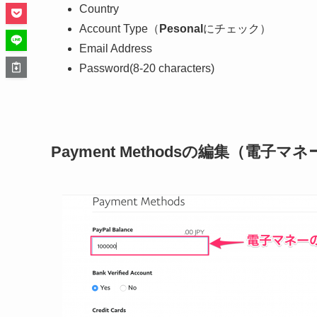
Country
Account Type（
Pesonal
にチェック）
Email Address
Password(8-20 characters)
Payment Methodsの編集（電子マネ