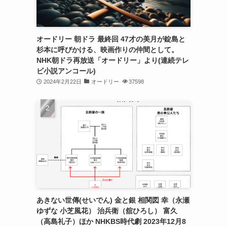
オードリー 朝ドラ 最終回 47才の美月が錠島と
杉本に呼びかける、映画作りの仲間として。
NHK朝ドラ再放送「オードリー」より(連続テレ
ビ小説アンコール)
2024年2月22日
オードリー
37598
あきない世傳(せいでん) 金と銀 相関図 幸（永瀬
ゆずな 小芝風花） 治兵衛（舘ひろし） 富久
（高島礼子）ほか NHKBS時代劇 2023年12月8