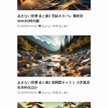
あきない世傳 金と銀2 完結ネタバレ 最終回
NHKBS時代劇
2025年4月4日
あきない世傳 金と銀2
あきない世傳 金と銀2 相関図キャスト 小芝風花
松本怜生ほか
2025年4月4日
あきない世傳 金と銀2