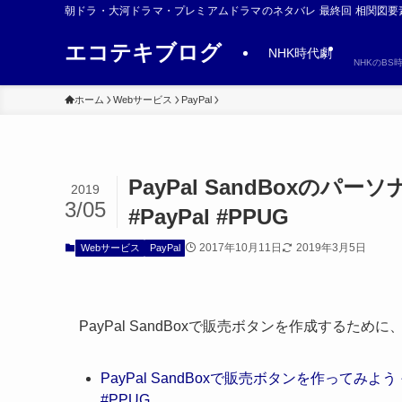
朝ドラ・大河ドラマ・プレミアムドラマのネタバレ 最終回 相関図要
エコテキブログ
NHK時代劇
NHKのB
ホーム
Webサービス
PayPal
PayPal SandBox
2019
3/05
#PayPal #PPUG
2017年10月11日
2019年3月5日
Webサービス
PayPal
PayPal SandBoxで販売ボタンを作成するた
PayPal SandBoxで販売ボタンを作ってみよう 
#PPUG