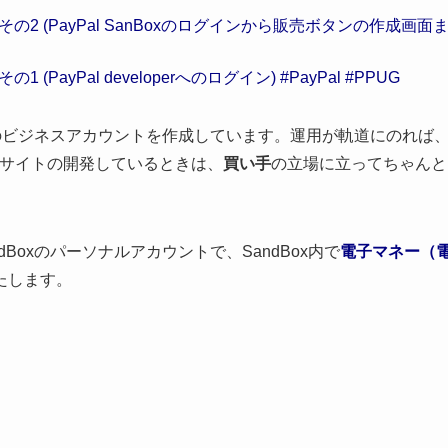
 その2 (PayPal SanBoxのログインから販売ボタンの作成画面
 (PayPal developerへのログイン) #PayPal #PPUG
Boxのビジネスアカウントを作成しています。運用が軌道にのれば
Cサイトの開発しているときは、
買い手
の立場に立ってちゃんと
dBoxのパーソナルアカウントで、SandBox内で
電子マネー（
たします。