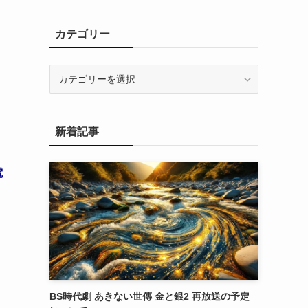
ま
カテゴリー
カ
テ
、
ゴ
リ
新着記事
ー
電
BS時代劇 あきない世傳 金と銀2 再放送の予定