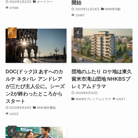
開始
2024年2月22日
オードリー
37598
2023年11月18日
NHK時代劇
15487
DOC(ドック)3 あすへのカ
団地のふたり ロケ地は東久
ルテ ネタバレ アンドレア
留米市滝山団地 NHKBSプ
が三たび主人公に。シーズ
レミアムドラマ
ン2が終わったところから
2024年8月20日
NHKBSプレミアムドラマ
13017
スタート
2023年8月29日
NHK海外番組
14222