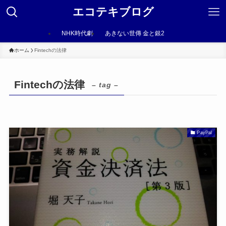
エコテキブログ
NHK時代劇
あきない世傳 金と銀2
ホーム
Fintechの法律
Fintechの法律
– tag –
PayPal