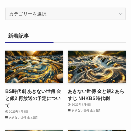
カ
テ
ゴ
リ
新着記事
ー
BS時代劇 あきない世傳 金
あきない世傳 金と銀2 あら
と銀2 再放送の予定につい
すじ NHKBS時代劇
て
2025年4月4日
あきない世傳 金と銀2
2025年4月4日
あきない世傳 金と銀2