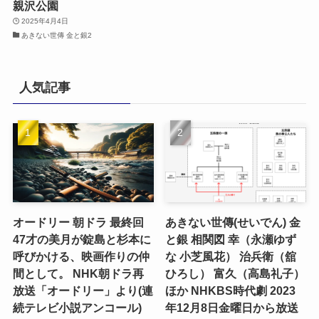
親沢公園
2025年4月4日
あきない世傳 金と銀2
人気記事
オードリー 朝ドラ 最終回
あきない世傳(せいでん) 金
47才の美月が錠島と杉本に
と銀 相関図 幸（永瀬ゆず
呼びかける、映画作りの仲
な 小芝風花） 治兵衛（舘
間として。 NHK朝ドラ再
ひろし） 富久（高島礼子）
放送「オードリー」より(連
ほか NHKBS時代劇 2023
続テレビ小説アンコール)
年12月8日金曜日から放送