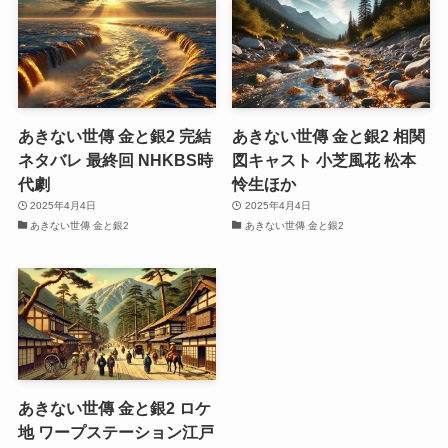
あきない世傳 金と銀2 完結
あきない世傳 金と銀2 相関
ネタバレ 最終回 NHKBS時
図キャスト 小芝風花 松本
代劇
怜生ほか
2025年4月4日
2025年4月4日
あきない世傳 金と銀2
あきない世傳 金と銀2
あきない世傳 金と銀2 ロケ
地 ワープステーション江戸