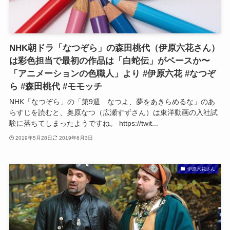
NHK朝ドラ「なつぞら」の森田桃代（伊原六花さん）
は彩色担当で最初の作品は「白蛇伝」がベースか〜
「アニメーションの色職人」より #伊原六花 #なつぞ
ら #森田桃代 #モモッチ
NHK「なつぞら」の「第9週 なつよ、夢をあきらめるな」のあ
らすじを読むと、奥原なつ（広瀬すずさん）は東洋動画の入社試
験に落ちてしまったようですね。 https://twit...
2019年5月28日
2019年6月3日
伊原六花さん