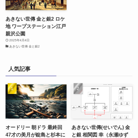
あきない世傳 金と銀2 ロケ
地 ワープステーション江戸
親沢公園
2025年4月4日
あきない世傳 金と銀2
人気記事
オードリー 朝ドラ 最終回
あきない世傳(せいでん) 金
47才の美月が錠島と杉本に
と銀 相関図 幸（永瀬ゆず