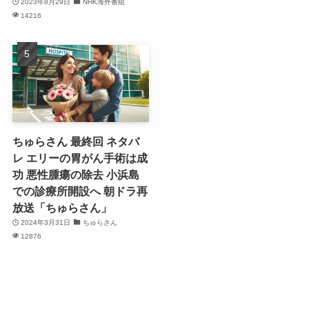
2023年8月29日
NHK海外番組
14216
ちゅらさん 最終回 ネタバ
レ エリーの胃がん手術は成
功 悪性腫瘍の除去 小浜島
での診療所開設へ 朝ドラ再
放送「ちゅらさん」
2024年3月31日
ちゅらさん
12876