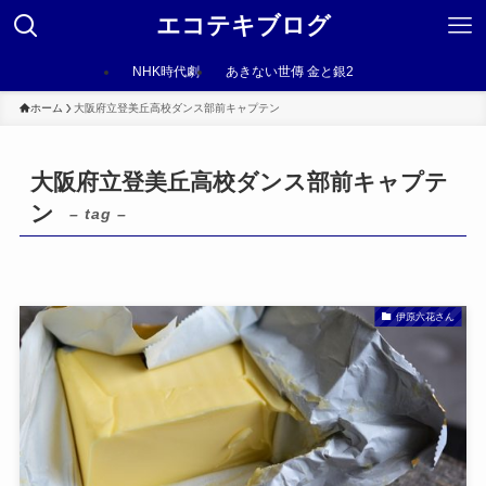
エコテキブログ
NHK時代劇
あきない世傳 金と銀2
ホーム
大阪府立登美丘高校ダンス部前キャプテン
大阪府立登美丘高校ダンス部前キャプテ
ン
– tag –
伊原六花さん