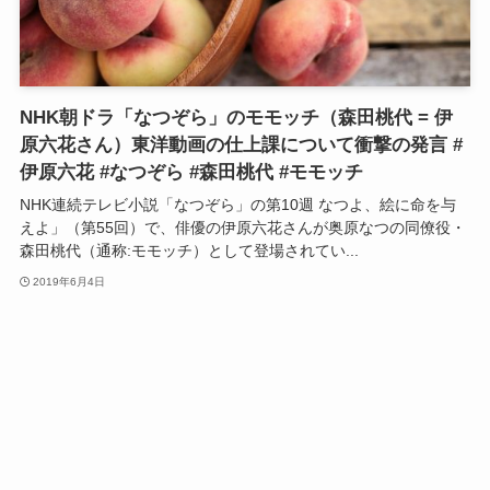
NHK朝ドラ「なつぞら」のモモッチ（森田桃代 = 伊
原六花さん）東洋動画の仕上課について衝撃の発言 #
伊原六花 #なつぞら #森田桃代 #モモッチ
NHK連続テレビ小説「なつぞら」の第10週 なつよ、絵に命を与
えよ」（第55回）で、俳優の伊原六花さんが奥原なつの同僚役・
森田桃代（通称:モモッチ）として登場されてい...
2019年6月4日