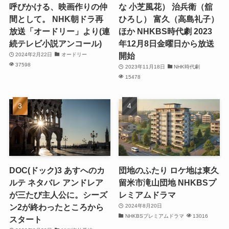
呼びかける、映画作りの仲
な 小芝風花） 治兵衛（舘
間として。 NHK朝ドラ再
ひろし） 富久（高島礼子）
放送「オードリー」より(連
ほか NHKBS時代劇 2023
続テレビ小説アンコール)
年12月8日金曜日から放送
開始
2024年2月22日
オードリー
37598
2023年11月18日
NHK時代劇
15478
DOC(ドック)3 あすへのカ
団地のふたり ロケ地は東久
ルテ ネタバレ アンドレア
留米市滝山団地 NHKBSプ
が三たび主人公に。シーズ
レミアムドラマ
ン2が終わったところから
2024年8月20日
NHKBSプレミアムドラマ
13016
スタート