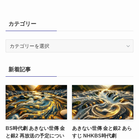
カテゴリー
カ
テ
ゴ
リ
新着記事
ー
BS時代劇 あきない世傳 金
あきない世傳 金と銀2 あら
と銀2 再放送の予定につい
すじ NHKBS時代劇