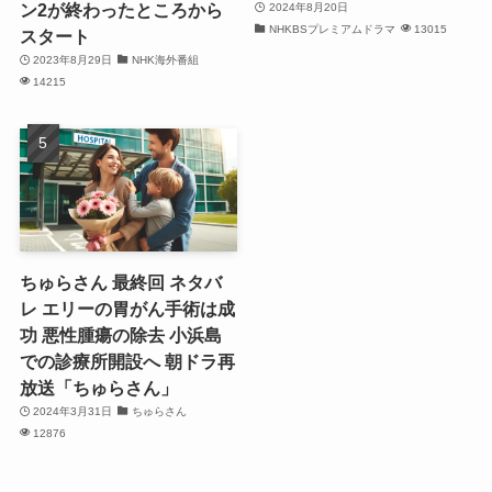
ン2が終わったところから
2024年8月20日
NHKBSプレミアムドラマ
13015
スタート
2023年8月29日
NHK海外番組
14215
ちゅらさん 最終回 ネタバ
レ エリーの胃がん手術は成
功 悪性腫瘍の除去 小浜島
での診療所開設へ 朝ドラ再
放送「ちゅらさん」
2024年3月31日
ちゅらさん
12876