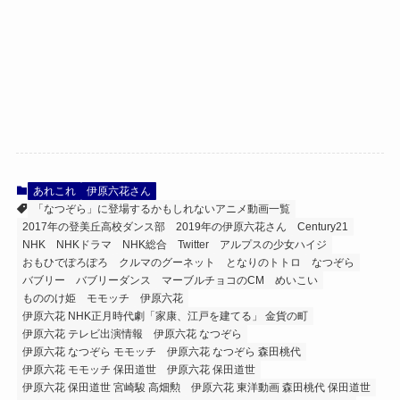
あれこれ
伊原六花さん
「なつぞら」に登場するかもしれないアニメ動画一覧
2017年の登美丘高校ダンス部
2019年の伊原六花さん
Century21
NHK
NHKドラマ
NHK総合
Twitter
アルプスの少女ハイジ
おもひでぽろぽろ
クルマのグーネット
となりのトトロ
なつぞら
バブリー
バブリーダンス
マーブルチョコのCM
めいこい
もののけ姫
モモッチ
伊原六花
伊原六花 NHK正月時代劇「家康、江戸を建てる」 金貨の町
伊原六花 テレビ出演情報
伊原六花 なつぞら
伊原六花 なつぞら モモッチ
伊原六花 なつぞら 森田桃代
伊原六花 モモッチ 保田道世
伊原六花 保田道世
伊原六花 保田道世 宮崎駿 高畑勲
伊原六花 東洋動画 森田桃代 保田道世