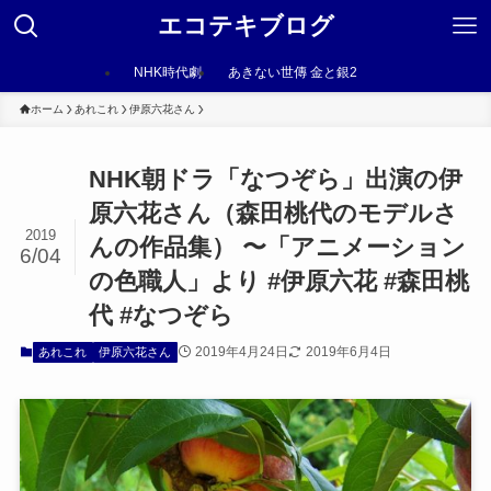
エコテキブログ
NHK時代劇
あきない世傳 金と銀2
ホーム
あれこれ
伊原六花さん
NHK朝ドラ「なつぞら」出演の伊
原六花さん（森田桃代のモデルさ
2019
んの作品集） 〜「アニメーション
6/04
の色職人」より #伊原六花 #森田桃
代 #なつぞら
2019年4月24日
2019年6月4日
あれこれ
伊原六花さん