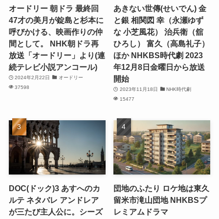
オードリー 朝ドラ 最終回
あきない世傳(せいでん) 金
47才の美月が錠島と杉本に
と銀 相関図 幸（永瀬ゆず
呼びかける、映画作りの仲
な 小芝風花） 治兵衛（舘
間として。 NHK朝ドラ再
ひろし） 富久（高島礼子）
放送「オードリー」より(連
ほか NHKBS時代劇 2023
続テレビ小説アンコール)
年12月8日金曜日から放送
開始
2024年2月22日
オードリー
37598
2023年11月18日
NHK時代劇
15477
DOC(ドック)3 あすへのカ
団地のふたり ロケ地は東久
ルテ ネタバレ アンドレア
留米市滝山団地 NHKBSプ
が三たび主人公に。シーズ
レミアムドラマ