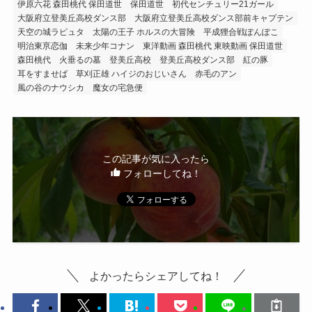
伊原六花 森田桃代 保田道世
保田道世
初代センチュリー21ガール
大阪府立登美丘高校ダンス部
大阪府立登美丘高校ダンス部前キャプテン
天空の城ラピュタ
太陽の王子 ホルスの大冒険
平成狸合戦ぽんぽこ
明治東亰恋伽
未来少年コナン
東洋動画 森田桃代 東映動画 保田道世
森田桃代
火垂るの墓
登美丘高校
登美丘高校ダンス部
紅の豚
耳をすませば
草刈正雄 ハイジのおじいさん
赤毛のアン
風の谷のナウシカ
魔女の宅急便
この記事が気に入ったら
フォローしてね！
よかったらシェアしてね！