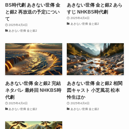
BS時代劇 あきない世傳 金
あきない世傳 金と銀2 あら
と銀2 再放送の予定につい
すじ NHKBS時代劇
て
2025年4月4日
あきない世傳 金と銀2
2025年4月4日
あきない世傳 金と銀2
あきない世傳 金と銀2 完結
あきない世傳 金と銀2 相関
ネタバレ 最終回 NHKBS時
図キャスト 小芝風花 松本
代劇
怜生ほか
2025年4月4日
2025年4月4日
あきない世傳 金と銀2
あきない世傳 金と銀2