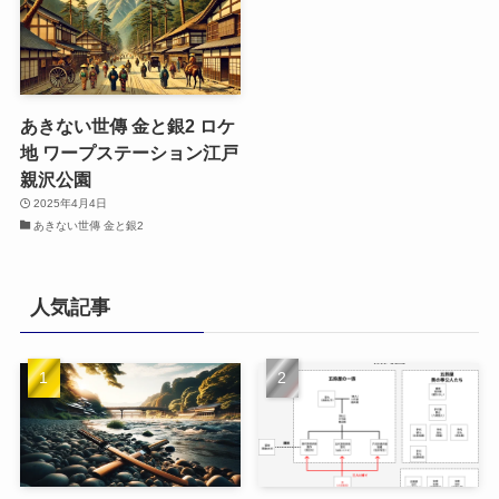
あきない世傳 金と銀2 ロケ
地 ワープステーション江戸
親沢公園
2025年4月4日
あきない世傳 金と銀2
人気記事