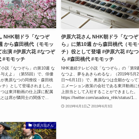
 NHK朝ドラ「なつぞ
伊原六花さん NHK朝ドラ「なつぞ
週 から森田桃代（モモッ
ら」に第10週 から森田桃代（モモ
出演 #伊原六花 #なつぞ
チ）役として登場 #伊原六花 #な
代 #モモッチ
ら #森田桃代 #モモッチ
ビ小説「なつぞら」の第10週 な
NHK連続テレビ小説「なつぞら」の「第9
与えよ」（第55回）で、俳優
なつよ、夢をあきらめるな」（2019年5月2
んが奥原なつの同僚役・森田桃
日〜6月1日）で、奥原なつは念願かなって
ッチ）として登場されました。
ニメーション政策の会社である東洋動画に
なつは東洋動画の仕上課に配属
上担当として入社することができました。
とは席が隣同士の関係で...
https://twitter.com/asadora_nhk/status/1...
2019年6月1日
2019年6月3日
伊原六花さん