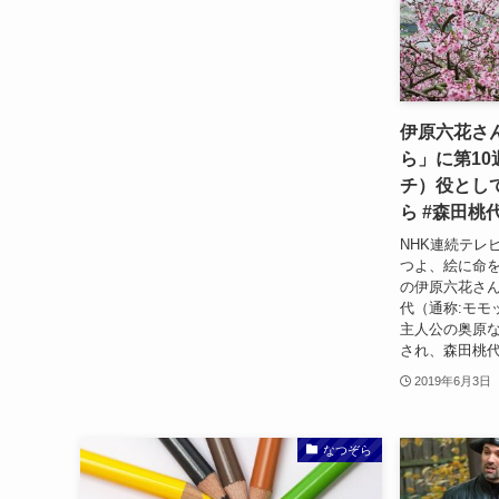
伊原六花さん
ら」に第10
チ）役として
ら #森田桃
NHK連続テレ
つよ、絵に命を
の伊原六花さ
代（通称:モモ
主人公の奥原
され、森田桃代
2019年6月3日
なつぞら