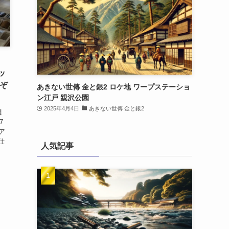
ッ
つぞ
あきない世傳 金と銀2 ロケ地 ワープステーショ
ン江戸 親沢公園
2025年4月4日
あきない世傳 金と銀2
週
7
ア
仕
人気記事