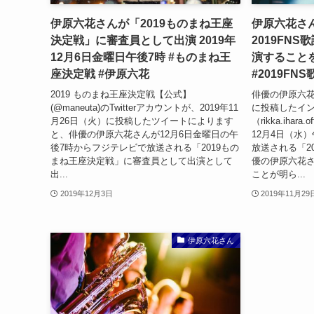
伊原六花さんが「2019ものまね王座
伊原六花さ
決定戦」に審査員として出演 2019年
2019FN
12月6日金曜日午後7時 #ものまね王
演することを
座決定戦 #伊原六花
#2019FN
2019 ものまね王座決定戦【公式】
俳優の伊原六花さ
(@maneuta)のTwitterアカウントが、2019年11
に投稿したイ
月26日（火）に投稿したツイートによります
（rikka.ihar
と、俳優の伊原六花さんが12月6日金曜日の午
12月4日（水
後7時からフジテレビで放送される「2019もの
放送される「2
まね王座決定戦」に審査員として出演として
優の伊原六花
出...
ことが明ら...
2019年12月3日
2019年11月29
伊原六花さん