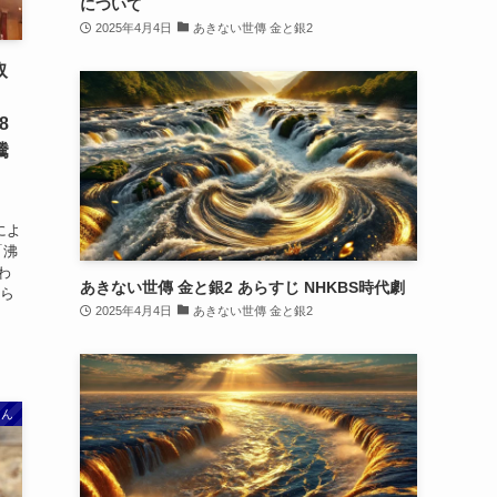
について
2025年4月4日
あきない世傳 金と銀2
取
8
騰
によ
「沸
わ
あきない世傳 金と銀2 あらすじ NHKBS時代劇
明ら
2025年4月4日
あきない世傳 金と銀2
さん