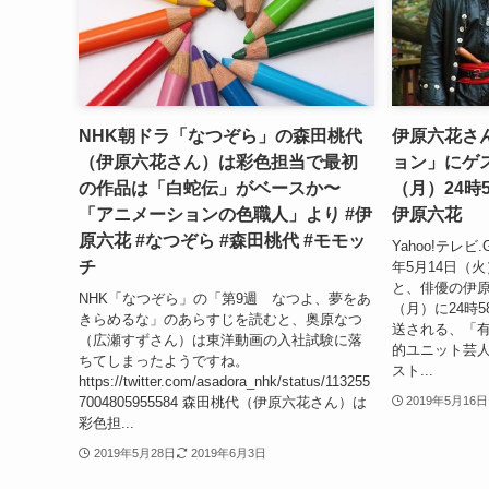
NHK朝ドラ「なつぞら」の森田桃代
伊原六花さ
（伊原六花さん）は彩色担当で最初
ョン」にゲス
の作品は「白蛇伝」がベースか〜
（月）24時5
「アニメーションの色職人」より #伊
伊原六花
原六花 #なつぞら #森田桃代 #モモッ
Yahoo!テレビ
チ
年5月14日（
と、俳優の伊原六
NHK「なつぞら」の「第9週 なつよ、夢をあ
（月）に24時5
きらめるな」のあらすじを読むと、奥原なつ
送される、「
（広瀬すずさん）は東洋動画の入社試験に落
的ユニット芸
ちてしまったようですね。
スト...
https://twitter.com/asadora_nhk/status/113255
7004805955584 森田桃代（伊原六花さん）は
2019年5月16日
彩色担...
2019年5月28日
2019年6月3日