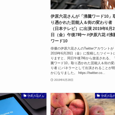
伊原六花さんが「沸騰ワード10」
り憑かれた芸能人＆街の変わり者
（日本テレビ）に出演 2019年6月2
日（金）午後7時〜 #伊原六花 #沸
ワード10
俳優の伊原六花さんのTwitterアカウントが
2019年6月28日（金）に投稿したツイート
りますと、同日午後7時から放送される、
騰ワード10」取り憑かれた芸能人＆街の変
り者 にパネラーとして出演されることが
かになりました。 https://twitter.co...
2019年6月28日
伊原六花さん
伊原六花