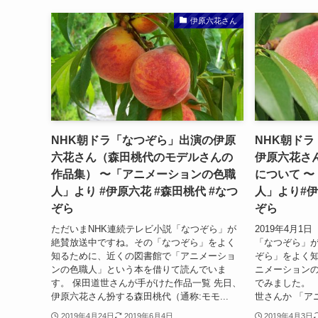
伊原六花さん
NHK朝ドラ「なつぞら」出演の伊原
NHK朝ド
六花さん（森田桃代のモデルさんの
伊原六花さ
作品集） 〜「アニメーションの色職
について 
人」より #伊原六花 #森田桃代 #なつ
人」より#伊
ぞら
ぞら
ただいまNHK連続テレビ小説「なつぞら」が
2019年4月1
絶賛放送中ですね。その「なつぞら」をよく
「なつぞら」
知るために、近くの図書館で「アニメーショ
ぞら」をよく
ンの色職人」という本を借りて読んでいま
ニメーション
す。 保田道世さんが手がけた作品一覧 先日、
でみました。 
伊原六花さん扮する森田桃代（通称:モモ...
世さんか 「ア
2019年4月24日
2019年6月4日
2019年4月3日