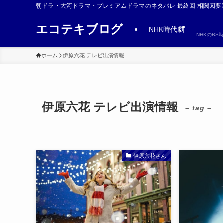
朝ドラ・大河ドラマ・プレミアムドラマのネタバレ 最終回 相関図要
エコテキブログ
NHK時代劇
NHKのB
ホーム
伊原六花 テレビ出演情報
伊原六花 テレビ出演情報
– tag –
伊原六花さん