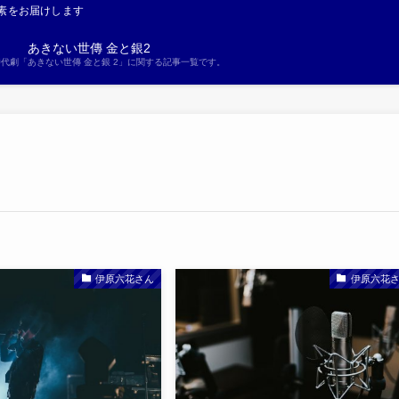
素をお届けします
あきない世傳 金と銀2
S時代劇「あきない世傳 金と銀 2」に関する記事一覧です。
伊原六花さん
伊原六花