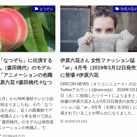
なつぞら
伊原六花
ラ「なつぞら」に出演する
伊原六花さん 女性ファッション誌
ん（森田桃代）のモデル
「ar」4月号（2019年3月12日発売
〜「アニメーションの色職
に登場 #伊原六花
原六花 #森田桃代 #なつ
ORICON NEWS（オリコンニュース）の
Twitterアカウント(@oricon)が、2019年3月
日（火）に投稿したツイートによりますと
日（月）からNHK連続テレビ小説
俳優の伊原六花さんが3月12日発売の女性
が始まりましたね。その「なつ
ッション誌「ar」4月号（主婦と生活社）
知るために、近くの図書館でア
場されていることが明らかになりました...
の色職人という本を借りて読ん
「森田桃代」のモデルは保田道
2019年3月13日
ニメーションの色職人」で...
2019年4月21日