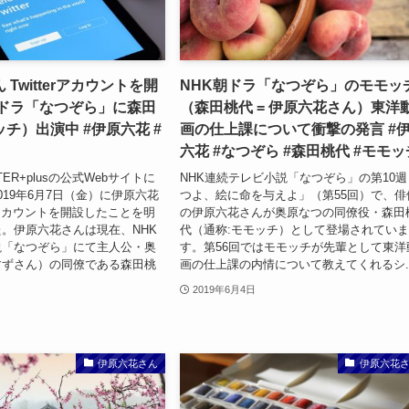
Twitterアカウントを開
NHK朝ドラ「なつぞら」のモモッ
朝ドラ「なつぞら」に森田
（森田桃代 = 伊原六花さん）東洋
チ）出演中 #伊原六花 #
画の仕上課について衝撃の発言 #
六花 #なつぞら #森田桃代 #モモッ
STER+plusの公式Webサイトに
NHK連続テレビ小説「なつぞら」の第10週
019年6月7日（金）に伊原六花
つよ、絵に命を与えよ」（第55回）で、俳
erアカウントを開設したことを明
の伊原六花さんが奥原なつの同僚役・森田
。伊原六花さんは現在、NHK
代（通称:モモッチ）として登場されてい
説「なつぞら」にて主人公・奥
す。第56回ではモモッチが先輩として東洋
すずさん）の同僚である森田桃
画の仕上課の内情について教えてくれるシ..
2019年6月4日
伊原六花さん
伊原六花