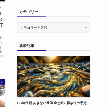
タ
カテゴリー
戦
ーシ
カ
甲子
テ
ゴ
証
リ
年8
新着記事
ー
す
深
レビ
さん
BS時代劇 あきない世傳 金と銀2 再放送の予定