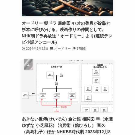
オードリー 朝ドラ 最終回 47才の美月が錠島と
杉本に呼びかける、映画作りの仲間として。
NHK朝ドラ再放送「オードリー」より(連続テレ
ビ小説アンコール)
2024年2月22日
オードリー
37598
あきない世傳(せいでん) 金と銀 相関図 幸（永瀬
ゆずな 小芝風花） 治兵衛（舘ひろし） 富久
（高島礼子）ほか NHKBS時代劇 2023年12月8