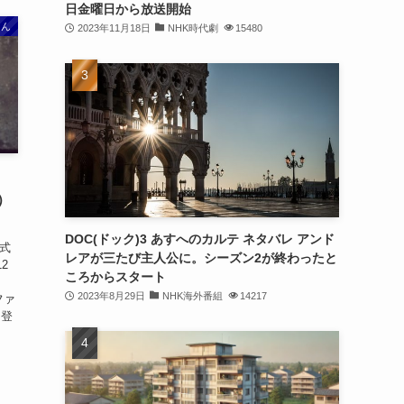
日金曜日から放送開始
さん
2023年11月18日
NHK時代劇
15480
）
DOC(ドック)3 あすへのカルテ ネタバレ アンド
公式
レアが三たび主人公に。シーズン2が終わったと
12
ころからスタート
、
2023年8月29日
NHK海外番組
14217
ファ
に登