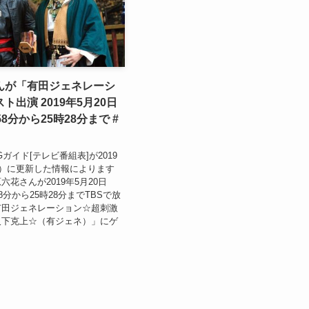
んが「有田ジェネレーシ
ト出演 2019年5月20日
8分から25時28分まで #
.Gガイド[テレビ番組表]が2019
火）に更新した情報によります
花さんが2019年5月20日
8分から25時28分までTBSで放
有田ジェネレーション☆超刺激
人下克上☆（有ジェネ）」にゲ