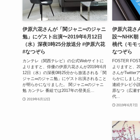
伊原六花さんが「関ジャニ∞のジャニ
伊原六花さん 
勉」にゲスト出演〜2019年6月12日
設〜NHK
（水）深夜0時25分放送分 #伊原六花
桃代（モモッ
#なつぞら
なつぞら
カンテレ（関西テレビ）の公式Webサイトに
FOSTER FO
よりますと、俳優の伊原六花さんが2019年6月
よりますと、2
12日（水）の深夜0時25分から放送される「関
さんがTwitt
ジャニ∞のジャニ勉」にゲスト出演されること
らかにしました
が明らかになりました。 関ジャニ∞のジャニ
連続テレビ小
勉 カンテレ 番組では2017年の登美丘...
原なつ（広瀬
代...
2019年6月12日
2019年6月7日