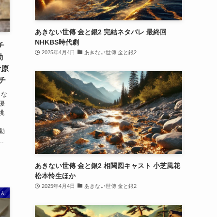
あきない世傳 金と銀2 完結ネタバレ 最終回
NHKBS時代劇
チ
2025年4月4日
あきない世傳 金と銀2
動
伊原
チ
 な
優
桃
ま
動
.
あきない世傳 金と銀2 相関図キャスト 小芝風花
松本怜生ほか
2025年4月4日
あきない世傳 金と銀2
さん