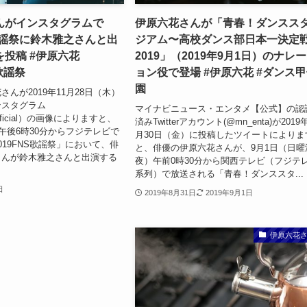
んがインスタグラムで
伊原六花さんが「青春！ダンスス
S歌謡祭に鈴木雅之さんと出
ジアム〜高校ダンス部日本一決定
投稿 #伊原六花
2019」（2019年9月1日）のナレ
S歌謡祭
ョン役で登場 #伊原六花 #ダンス
園
んが2019年11月28日（木）
ンスタグラム
マイナビニュース・エンタメ【公式】の認
a.official）の画像によりますと、
済みTwitterアカウント(@mn_enta)が2019
）午後6時30分からフジテレビで
月30日（金）に投稿したツイートによりま
019FNS歌謡祭」において、俳
と、俳優の伊原六花さんが、9月1日（日曜
さんが鈴木雅之さんと出演する
夜）午前0時30分から関西テレビ（フジテ
系列）で放送される「青春！ダンススタ...
日
2019年8月31日
2019年9月1日
伊原六花