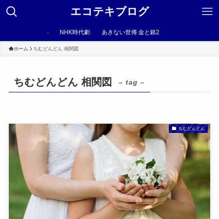
エコテキブログ
NHK時代劇
あきない世傳 金と銀2
ホーム
ちむどんどん 相関図
ちむどんどん 相関図
– tag –
ちむどんどん