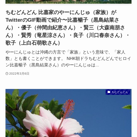
ちむどんどん 比嘉家のやーにんじゅ（家族）が
TwitterのGIF動画で紹介〜比嘉暢子（黒島結菜さ
ん）・優子（仲間由紀恵さん）・賢三（大森南朋さ
ん）・賢秀（竜星涼さん）・良子（川口春奈さん）・
歌子（上白石萌歌さん）
やーにんじゅとは沖縄の方言で「家族」という意味で、「家人
数」とも書くことができます。 NHK朝ドラちむどんどんでヒロイ
ン比嘉暢子（黒島結菜さん）のやーにんじゅは...
2022年3月6日
ちむどんどん