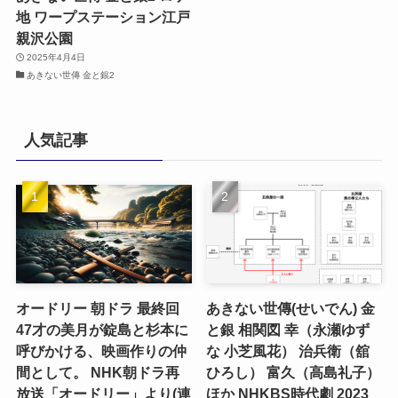
地 ワープステーション江戸
親沢公園
2025年4月4日
あきない世傳 金と銀2
人気記事
オードリー 朝ドラ 最終回
あきない世傳(せいでん) 金
47才の美月が錠島と杉本に
と銀 相関図 幸（永瀬ゆず
呼びかける、映画作りの仲
な 小芝風花） 治兵衛（舘
間として。 NHK朝ドラ再
ひろし） 富久（高島礼子）
放送「オードリー」より(連
ほか NHKBS時代劇 2023