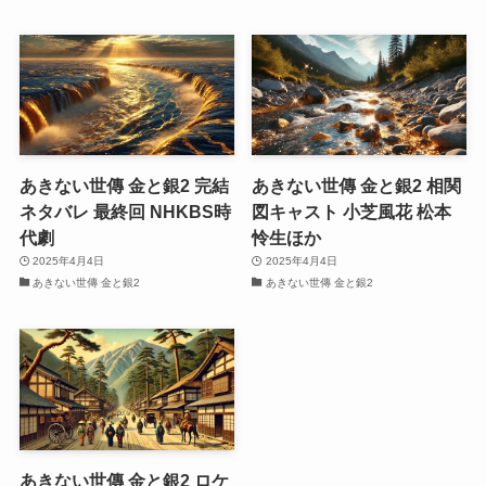
あきない世傳 金と銀2 完結
あきない世傳 金と銀2 相関
ネタバレ 最終回 NHKBS時
図キャスト 小芝風花 松本
代劇
怜生ほか
2025年4月4日
2025年4月4日
あきない世傳 金と銀2
あきない世傳 金と銀2
あきない世傳 金と銀2 ロケ