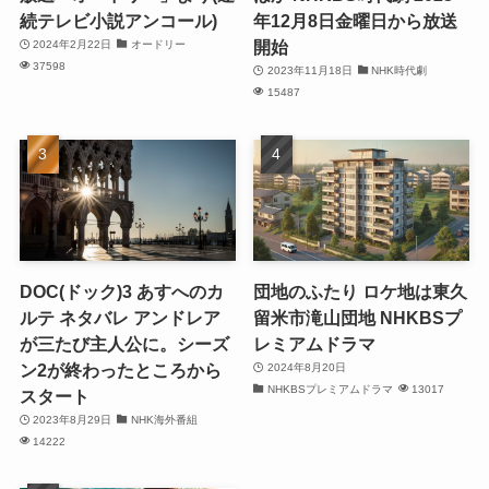
続テレビ小説アンコール)
年12月8日金曜日から放送
開始
2024年2月22日
オードリー
37598
2023年11月18日
NHK時代劇
15487
DOC(ドック)3 あすへのカ
団地のふたり ロケ地は東久
ルテ ネタバレ アンドレア
留米市滝山団地 NHKBSプ
が三たび主人公に。シーズ
レミアムドラマ
ン2が終わったところから
2024年8月20日
NHKBSプレミアムドラマ
13017
スタート
2023年8月29日
NHK海外番組
14222