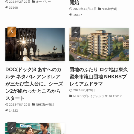
開始
2024年2月22日
オードリー
37598
2023年11月18日
NHK時代劇
15487
DOC(ドック)3 あすへのカ
団地のふたり ロケ地は東久
ルテ ネタバレ アンドレア
留米市滝山団地 NHKBSプ
が三たび主人公に。シーズ
レミアムドラマ
ン2が終わったところから
2024年8月20日
NHKBSプレミアムドラマ
13017
スタート
2023年8月29日
NHK海外番組
14222