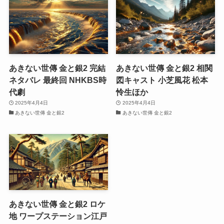
あきない世傳 金と銀2 完結
あきない世傳 金と銀2 相関
ネタバレ 最終回 NHKBS時
図キャスト 小芝風花 松本
代劇
怜生ほか
2025年4月4日
2025年4月4日
あきない世傳 金と銀2
あきない世傳 金と銀2
あきない世傳 金と銀2 ロケ
地 ワープステーション江戸