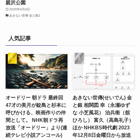
親沢公園
2025年4月4日
あきない世傳 金と銀2
人気記事
オードリー 朝ドラ 最終回
あきない世傳(せいでん) 金
47才の美月が錠島と杉本に
と銀 相関図 幸（永瀬ゆず
呼びかける、映画作りの仲
な 小芝風花） 治兵衛（舘
間として。 NHK朝ドラ再
ひろし） 富久（高島礼子）
放送「オードリー」より(連
ほか NHKBS時代劇 2023
続テレビ小説アンコール)
年12月8日金曜日から放送