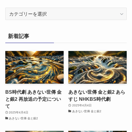
カ
テ
ゴ
リ
新着記事
ー
BS時代劇 あきない世傳 金
あきない世傳 金と銀2 あら
と銀2 再放送の予定につい
すじ NHKBS時代劇
て
2025年4月4日
あきない世傳 金と銀2
2025年4月4日
あきない世傳 金と銀2