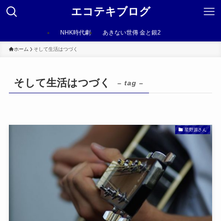
エコテキブログ
NHK時代劇
あきない世傳 金と銀2
ホーム
そして生活はつづく
そして生活はつづく
– tag –
星野源さん