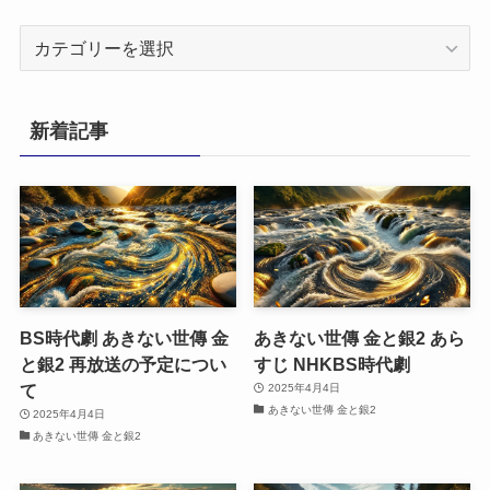
カ
テ
ゴ
リ
新着記事
ー
BS時代劇 あきない世傳 金
あきない世傳 金と銀2 あら
と銀2 再放送の予定につい
すじ NHKBS時代劇
て
2025年4月4日
あきない世傳 金と銀2
2025年4月4日
あきない世傳 金と銀2