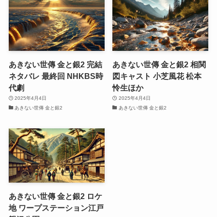
あきない世傳 金と銀2 完結
あきない世傳 金と銀2 相関
ネタバレ 最終回 NHKBS時
図キャスト 小芝風花 松本
代劇
怜生ほか
2025年4月4日
2025年4月4日
あきない世傳 金と銀2
あきない世傳 金と銀2
あきない世傳 金と銀2 ロケ
地 ワープステーション江戸