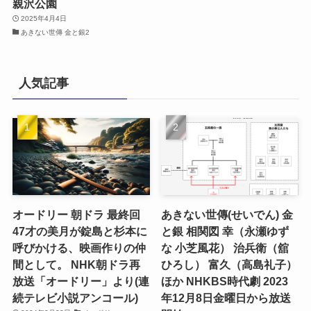
親沢公園
2025年4月4日
あきない世傳 金と銀2
人気記事
オードリー 朝ドラ 最終回
あきない世傳(せいでん) 金
47才の美月が錠島と杉本に
と銀 相関図 幸（永瀬ゆず
呼びかける、映画作りの仲
な 小芝風花） 治兵衛（舘
間として。 NHK朝ドラ再
ひろし） 富久（高島礼子）
放送「オードリー」より(連
ほか NHKBS時代劇 2023
続テレビ小説アンコール)
年12月8日金曜日から放送