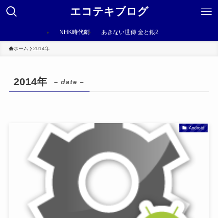
エコテキブログ
NHK時代劇
あきない世傳 金と銀2
ホーム
2014年
2014年
– date –
Android