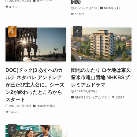
開始
2024年2月22日
オードリー
37598
2023年11月18日
NHK時代劇
15487
DOC(ドック)3 あすへのカ
団地のふたり ロケ地は東久
ルテ ネタバレ アンドレア
留米市滝山団地 NHKBSプ
が三たび主人公に。シーズ
レミアムドラマ
ン2が終わったところから
2024年8月20日
NHKBSプレミアムドラマ
13017
スタート
2023年8月29日
NHK海外番組
14222