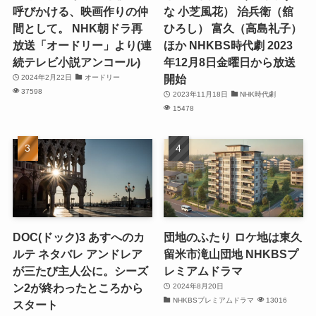
呼びかける、映画作りの仲
な 小芝風花） 治兵衛（舘
間として。 NHK朝ドラ再
ひろし） 富久（高島礼子）
放送「オードリー」より(連
ほか NHKBS時代劇 2023
続テレビ小説アンコール)
年12月8日金曜日から放送
開始
2024年2月22日
オードリー
37598
2023年11月18日
NHK時代劇
15478
DOC(ドック)3 あすへのカ
団地のふたり ロケ地は東久
ルテ ネタバレ アンドレア
留米市滝山団地 NHKBSプ
が三たび主人公に。シーズ
レミアムドラマ
ン2が終わったところから
2024年8月20日
NHKBSプレミアムドラマ
13016
スタート