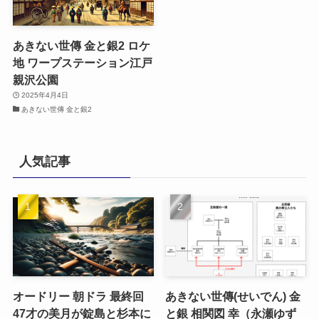
あきない世傳 金と銀2 ロケ
地 ワープステーション江戸
親沢公園
2025年4月4日
あきない世傳 金と銀2
人気記事
オードリー 朝ドラ 最終回
あきない世傳(せいでん) 金
47才の美月が錠島と杉本に
と銀 相関図 幸（永瀬ゆず