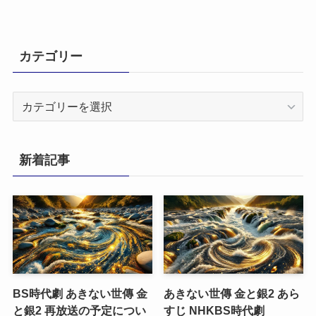
カテゴリー
カ
テ
ゴ
リ
新着記事
ー
BS時代劇 あきない世傳 金
あきない世傳 金と銀2 あら
と銀2 再放送の予定につい
すじ NHKBS時代劇