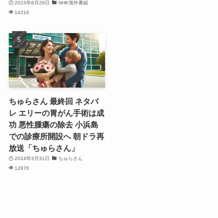
2023年8月29日
NHK海外番組
14216
ちゅらさん 最終回 ネタバ
レ エリーの胃がん手術は成
功 悪性腫瘍の除去 小浜島
での診療所開設へ 朝ドラ再
放送「ちゅらさん」
2024年3月31日
ちゅらさん
12876