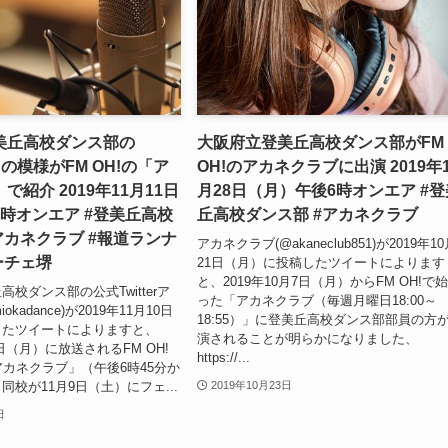
美丘高校ダンス部の
大阪府立登美丘高校ダンス部がFM
y」の模様がFM OH!の「ア
OH!のアカネクラブに出演 2019年1
紹介 2019年11月11日
月28日（月）午後6時オンエア #登
時オンエア #登美丘高校
丘高校ダンス部 #アカネクラブ
アカネクラブ #報道ランナ
アカネクラブ(@akaneclub851)が2019年1
ーチェ堺
21日（月）に投稿したツイートによります
と、2019年10月7日（月）からFM OH!で
校ダンス部の公式Twitterア
った「アカネクラブ（毎週月曜日18:00～
okadance)が2019年11月10日
18:55）」に登美丘高校ダンス部部員の方
したツイートによりますと、
演されることが明らかになりました、
1日（月）に放送されるFM OH!
https://...
「アカネクラブ」（午後6時45分か
校が11月9日（土）にフェ...
2019年10月23日
日