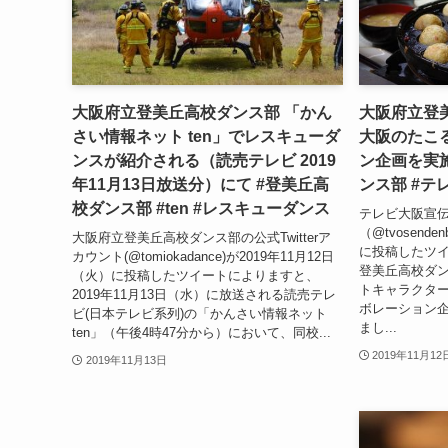
大阪府立登美丘高校ダンス部 「かん
大阪府立登
さい情報ネット ten」でレスキューダ
大阪のたこ
ンスが紹介される（読売テレビ 2019
ン企画を実
年11月13日放送分）にて #登美丘高
ンス部 #テ
校ダンス部 #ten #レスキューダンス
テレビ大阪宣伝部
（@tvosend
大阪府立登美丘高校ダンス部の公式Twitterア
に投稿したツ
カウント(@tomiokadance)が2019年11月12日
登美丘高校ダ
（火）に投稿したツイートによりますと、
トキャラクタ
2019年11月13日（水）に放送される読売テレ
ボレーション
ビ(日本テレビ系列)の「かんさい情報ネット
まし...
ten」（午後4時47分から）において、同校...
2019年11月12
2019年11月13日