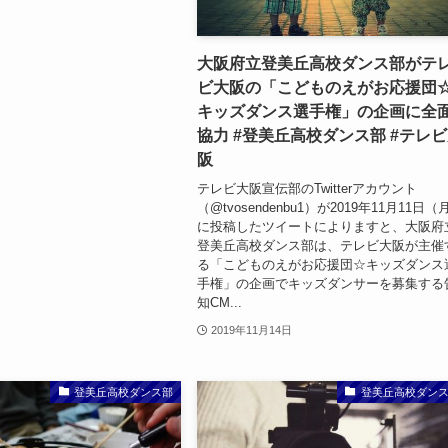
大阪府立登美丘高校ダンス部がテ
ビ大阪の「こどものえがお応援団
キッズダンス選手権」の企画に全
協力 #登美丘高校ダンス部 #テレ
阪
テレビ大阪宣伝部のTwitterアカウント
（@tvosendenbu1）が2019年11月11日（
に投稿したツイートによりますと、大阪府
登美丘高校ダンス部は、テレビ大阪が主催
る「こどものえがお応援団☆キッズダンス
手権」の企画でキッズダンサーを募集する
知CM...
2019年11月14日
登美丘高校ダンス部
登美丘高校ダン