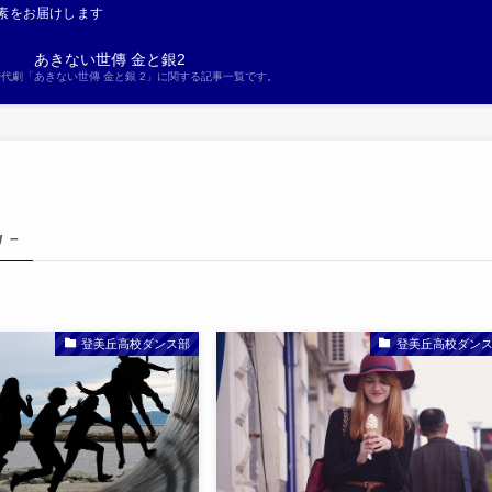
素をお届けします
あきない世傳 金と銀2
S時代劇「あきない世傳 金と銀 2」に関する記事一覧です。
g –
登美丘高校ダンス部
登美丘高校ダン