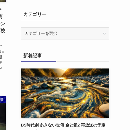
テ
カテゴリー
高
ーン
カ
高校
テ
ゴ
ア
リ
31日
新着記事
ー
登
主
ス
ス部
BS時代劇 あきない世傳 金と銀2 再放送の予定