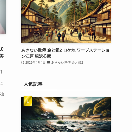
0
あきない世傳 金と銀2 ロケ地 ワープステーショ
美
ン江戸 親沢公園
2025年4月4日
あきない世傳 金と銀2
0月
始ま
人気記事
が出