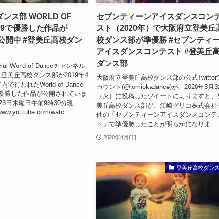
ンス部 WORLD OF
セブンティーンアイスダンスコン
019で優勝した作品が
スト（2020年）で大阪府立登美丘
eで公開中 #登美丘高校ダン
校ダンス部が準優勝 #セブンティ
アイスダンスコンテスト #登美丘
ダンス部
cial World of Danceチャンネル
登美丘高校ダンス部が2019年4
大阪府立登美丘高校ダンス部の公式Twitter
で行われたWorld of Dance
カウント(@tomiokadance)が、2020年3月
019で優勝した作品が公開されていま
（火）に投稿したツイートによりますと、
月23日木曜日午前9時30分現
美丘高校ダンス部が、江崎グリコ株式会社
ww.youtube.com/watc...
催の「セブンティーンアイスダンスコンテ
ト」で準優勝したことが明らかになりま...
2020年4月6日
登美丘高校ダン