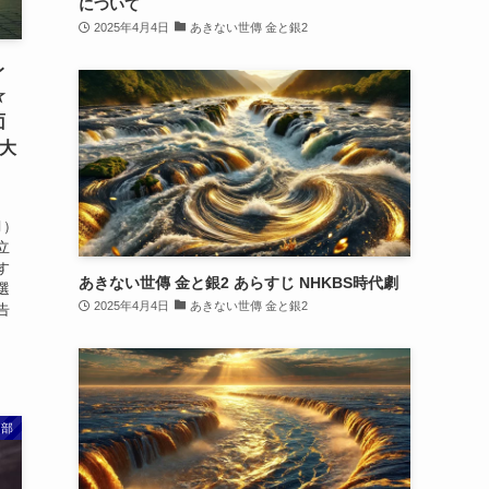
について
2025年4月4日
あきない世傳 金と銀2
レ
☆
面
ビ大
月）
立
す
あきない世傳 金と銀2 あらすじ NHKBS時代劇
選
2025年4月4日
あきない世傳 金と銀2
告
ス部