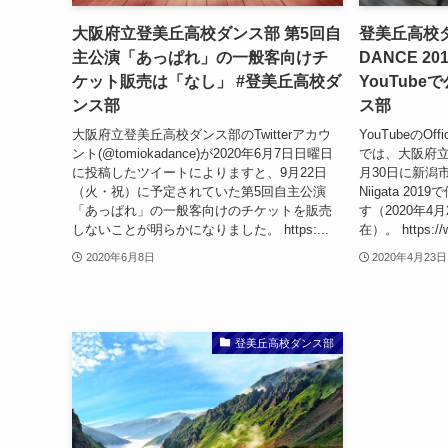
大阪府立登美丘高校ダンス部 第5回自
登美丘高校ダ
主公演「あっぱれ」の一般客向けチ
DANCE 2
ケット販売は「なし」 #登美丘高校ダ
YouTub
ンス部
ス部
大阪府立登美丘高校ダンス部のTwitterアカウ
YouTubeのOffi
ント(@tomiokadance)が2020年6月7日日曜日
では、大阪府立
に投稿したツイートによりますと、9月22日
月30日に新潟市内
（火・祝）に予定されていた第5回自主公演
Niigata 2
「あっぱれ」の一般客向けのチケットを販売
す（2020年4
しないことが明らかになりました。 https:...
在）。 https://w
2020年6月8日
2020年4月23日
登美丘高校ダンス部