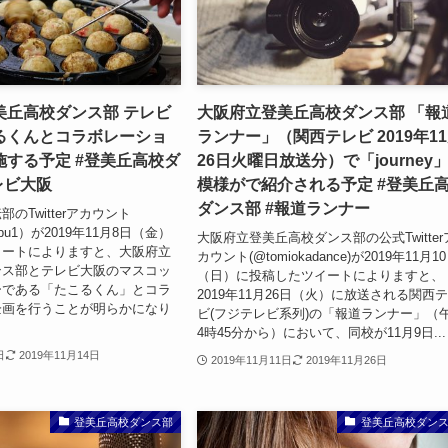
美丘高校ダンス部 テレビ
大阪府立登美丘高校ダンス部 「報
るくんとコラボレーショ
ランナー」（関西テレビ 2019年1
施する予定 #登美丘高校ダ
26日火曜日放送分）で「journey
レビ大阪
模様がで紹介される予定 #登美丘
ダンス部 #報道ランナー
のTwitterアカウント
enbu1）が2019年11月8日（金）
大阪府立登美丘高校ダンス部の公式Twitter
イートによりますと、大阪府立
カウント(@tomiokadance)が2019年11月1
ンス部とテレビ大阪のマスコッ
（日）に投稿したツイートによりますと、
ーである「たこるくん」とコラ
2019年11月26日（火）に放送される関西
企画を行うことが明らかになり
ビ(フジテレビ系列)の「報道ランナー」（
4時45分から）において、同校が11月9日...
日
2019年11月14日
2019年11月11日
2019年11月26日
登美丘高校ダンス部
登美丘高校ダン