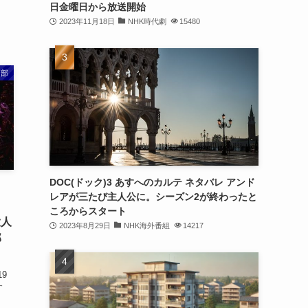
日金曜日から放送開始
2023年11月18日
NHK時代劇
15480
ス部
DOC(ドック)3 あすへのカルテ ネタバレ アンド
レアが三たび主人公に。シーズン2が終わったと
ころからスタート
大人
2023年8月29日
NHK海外番組
14217
部
9
す