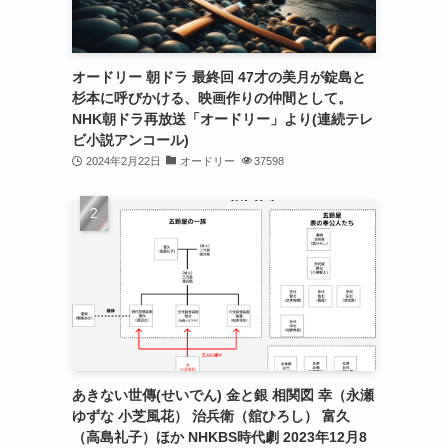
オードリー 朝ドラ 最終回 47才の美月が錠島と
杉本に呼びかける、映画作りの仲間として。
NHK朝ドラ再放送「オードリー」より(連続テレ
ビ小説アンコール)
2024年2月22日
オードリー
37598
あきない世傳(せいでん) 金と銀 相関図 幸（永瀬
ゆずな 小芝風花） 治兵衛（舘ひろし） 富久
（高島礼子）ほか NHKBS時代劇 2023年12月8