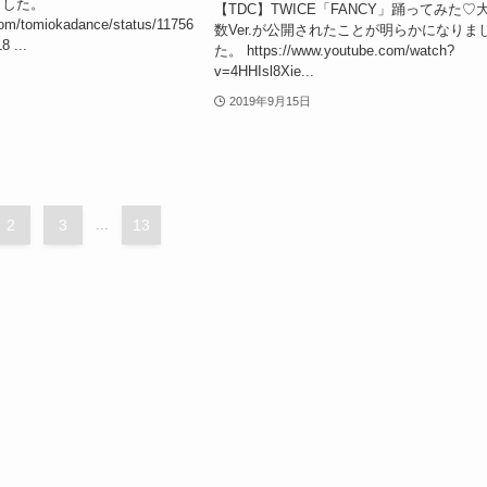
ました。
【TDC】TWICE「FANCY」踊ってみた♡
.com/tomiokadance/status/11756
数Ver.が公開されたことが明らかになりま
 ...
た。 https://www.youtube.com/watch?
v=4HHIsl8Xie...
2019年9月15日
2
3
...
13