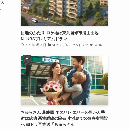
大人
し
団地のふたり ロケ地は東久留米市滝山団地
NHKBSプレミアムドラマ
2024年8月20日
NHKBSプレミアムドラマ
13016
ちゅらさん 最終回 ネタバレ エリーの胃がん手
術は成功 悪性腫瘍の除去 小浜島での診療所開設
へ 朝ドラ再放送「ちゅらさん」