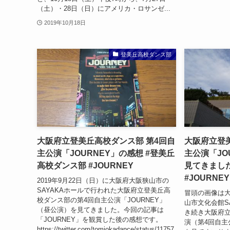
（土）・28日（日）にアメリカ・ロサンゼ...
2019年10月18日
登美丘高校ダンス部
大阪府立登美丘高校ダンス部 第4回自
大阪府立登
主公演「JOURNEY」の感想 #登美丘
主公演「JO
高校ダンス部 #JOURNEY
見てきまし
#JOURNEY
2019年9月22日（日）に大阪府大阪狭山市の
SAYAKAホールで行われた大阪府立登美丘高
冒頭の画像は
校ダンス部の第4回自主公演「JOURNEY」
山市文化会館S
（昼公演）を見てきました。今回の記事は
き続き大阪府
「JOURNEY」を観賞した後の感想です。
演（第4回自主
https://twitter.com/tomiokadance/status/11757