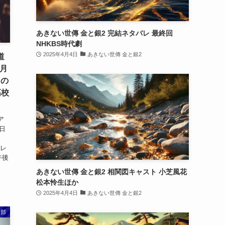
あきない世傳 金と銀2 完結ネタバレ 最終回
NHKBS時代劇
2025年4月4日
あきない世傳 金と銀2
道
1月
」の
高校
ア
0日
テレ
午後
あきない世傳 金と銀2 相関図キャスト 小芝風花
松本怜生ほか
2025年4月4日
あきない世傳 金と銀2
ス部