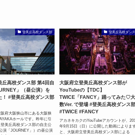
登美丘高校ダンス部
登美丘高校ダン
美丘高校ダンス部 第4回自
大阪府立登美丘高校ダンス部が
URNEY」（昼公演）を
YouTubeの【TDC】
た！ #登美丘高校ダンス部
TWICE「FANCY」踊ってみた♡
数Ver. で登場 #登美丘高校ダンス
#TWICE #FANCY
大阪府大阪狭山市にある大阪狭
AYAKAホールです。昨年に引
アカネキカクのYouTubeアカウントが、201
立登美丘高校ダンス部の自主公
年9月15日（日）に公開した動画によりま
公演「JOURNEY」）の昼公演
と、大阪府立登美丘高校ダンス部による