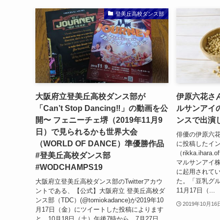
登美丘高校ダンス部
大阪府立登美丘高校ダンス部が
伊原六花さ
「Can’t Stop Dancing‼︎」の動画を公
ルサンアイ
開〜 フェニーチェ堺（2019年11月9
ンスで出演
日）で見られるかも世界大会
俳優の伊原六花さ
（WORLD OF DANCE）準優勝作品
に投稿したイ
（rikka.ihar
#登美丘高校ダンス部
マルサンアイ株
#WODCHAMPS19
に起用されて
た。「豆乳グル
大阪府立登美丘高校ダンス部のTwitterアカウ
11月17日（...
ントである、【公式】大阪府立 登美丘高校ダ
ンス部（TDC）(@tomiokadance)が2019年10
2019年10月16
月17日（金）にツイートした投稿によります
と、10月18日（土）午後7時から、7月27日