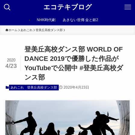
エコテキブログ
NHK時代劇
あきない世傳 金と銀2
ホーム
あれこれ
登美丘高校ダンス部
登美丘高校ダンス部 WORLD OF
DANCE 2019で優勝した作品が
2020
4/23
YouTubeで公開中 #登美丘高校ダ
ンス部
2020年4月23日
あれこれ
登美丘高校ダンス部