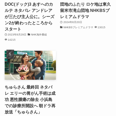
DOC(ドック)3 あすへのカ
団地のふたり ロケ地は東久
ルテ ネタバレ アンドレア
留米市滝山団地 NHKBSプ
が三たび主人公に。シーズ
レミアムドラマ
ン2が終わったところから
2024年8月20日
NHKBSプレミアムドラマ
13015
スタート
2023年8月29日
NHK海外番組
14215
ちゅらさん 最終回 ネタバ
レ エリーの胃がん手術は成
功 悪性腫瘍の除去 小浜島
での診療所開設へ 朝ドラ再
放送「ちゅらさん」