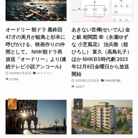
オードリー 朝ドラ 最終回
あきない世傳(せいでん) 金
47才の美月が錠島と杉本に
と銀 相関図 幸（永瀬ゆず
呼びかける、映画作りの仲
な 小芝風花） 治兵衛（舘
間として。 NHK朝ドラ再
ひろし） 富久（高島礼子）
放送「オードリー」より(連
ほか NHKBS時代劇 2023
続テレビ小説アンコール)
年12月8日金曜日から放送
開始
2024年2月22日
オードリー
37598
2023年11月18日
NHK時代劇
15477