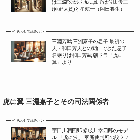
は三淵乾太郎 虎に翼では佐田優三
(仲野太賀)と星航一（岡田将生）
あわせて読みたい
三淵芳武 三淵嘉子の息子 最初の
夫・和田芳夫との間にできた息子
名乗りは和田芳武 朝ドラ「虎に
翼」より
虎に翼 三淵嘉子とその司法関係者
あわせて読みたい
宇田川潤四郎 多岐川幸四郎のモデ
ル 「虎に翼」 家庭裁判所の設立メ