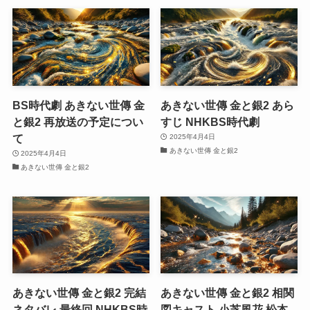
BS時代劇 あきない世傳 金
あきない世傳 金と銀2 あら
と銀2 再放送の予定につい
すじ NHKBS時代劇
て
2025年4月4日
あきない世傳 金と銀2
2025年4月4日
あきない世傳 金と銀2
あきない世傳 金と銀2 完結
あきない世傳 金と銀2 相関
ネタバレ 最終回 NHKBS時
図キャスト 小芝風花 松本