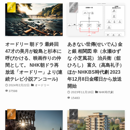
オードリー 朝ドラ 最終回
あきない世傳(せいでん) 金
47才の美月が錠島と杉本に
と銀 相関図 幸（永瀬ゆず
呼びかける、映画作りの仲
な 小芝風花） 治兵衛（舘
間として。 NHK朝ドラ再
ひろし） 富久（高島礼子）
放送「オードリー」より(連
ほか NHKBS時代劇 2023
続テレビ小説アンコール)
年12月8日金曜日から放送
開始
2024年2月22日
オードリー
37598
2023年11月18日
NHK時代劇
15483