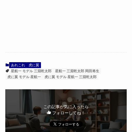
あれこれ
虎に翼
星航一 モデル 三淵乾太郎
星航一 三淵乾太郎 岡田将生
虎に翼 モデル 星航一
虎に翼 モデル 星航一 三淵乾太郎
この記事が気に入ったら
フォローしてね！