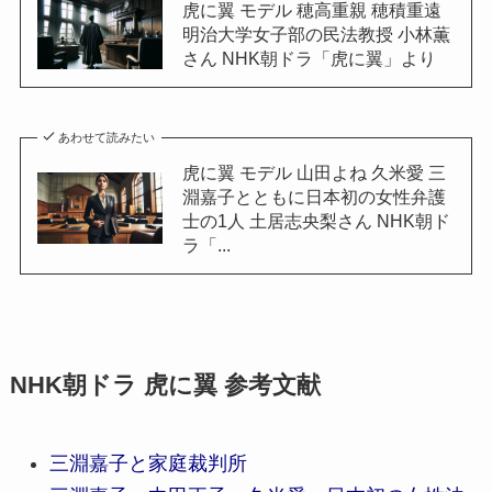
虎に翼 モデル 穂高重親 穂積重遠
明治大学女子部の民法教授 小林薫
さん NHK朝ドラ「虎に翼」より
あわせて読みたい
虎に翼 モデル 山田よね 久米愛 三
淵嘉子とともに日本初の女性弁護
士の1人 土居志央梨さん NHK朝ド
ラ「...
NHK朝ドラ 虎に翼 参考文献
三淵嘉子と家庭裁判所