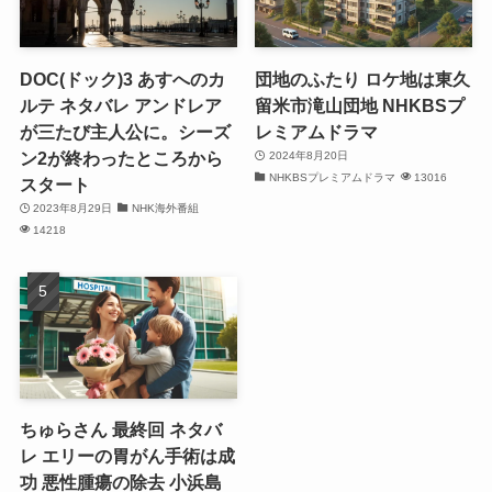
DOC(ドック)3 あすへのカ
団地のふたり ロケ地は東久
ルテ ネタバレ アンドレア
留米市滝山団地 NHKBSプ
が三たび主人公に。シーズ
レミアムドラマ
ン2が終わったところから
2024年8月20日
NHKBSプレミアムドラマ
13016
スタート
2023年8月29日
NHK海外番組
14218
ちゅらさん 最終回 ネタバ
レ エリーの胃がん手術は成
功 悪性腫瘍の除去 小浜島