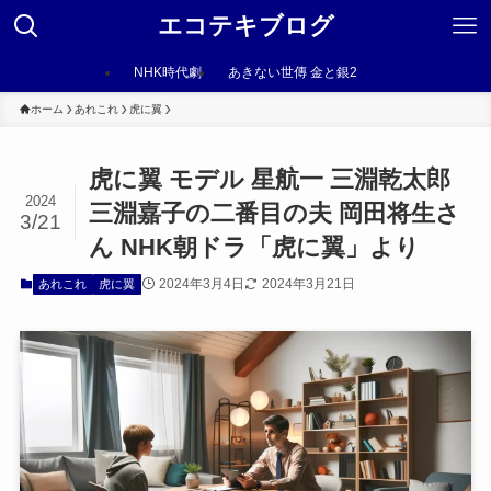
エコテキブログ
NHK時代劇
あきない世傳 金と銀2
ホーム
あれこれ
虎に翼
虎に翼 モデル 星航一 三淵乾太郎
2024
三淵嘉子の二番目の夫 岡田将生さ
3/21
ん NHK朝ドラ「虎に翼」より
2024年3月4日
2024年3月21日
あれこれ
虎に翼