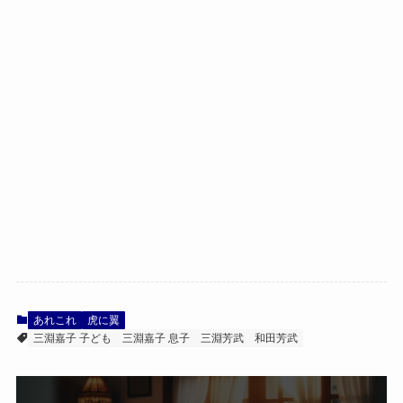
あれこれ
虎に翼
三淵嘉子 子ども
三淵嘉子 息子
三淵芳武
和田芳武