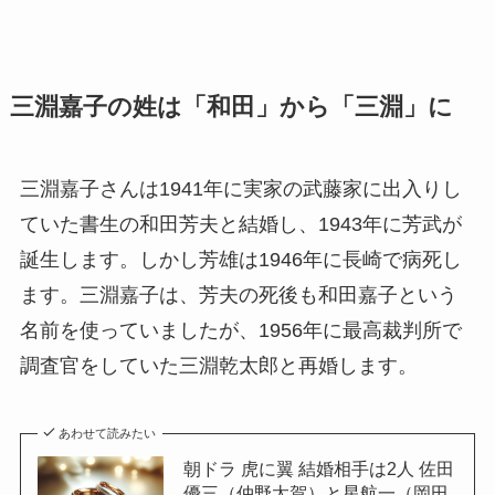
三淵嘉子の姓は「和田」から「三淵」に
三淵嘉子さんは1941年に実家の武藤家に出入りし
ていた書生の和田芳夫と結婚し、1943年に芳武が
誕生します。しかし芳雄は1946年に長崎で病死し
ます。三淵嘉子は、芳夫の死後も和田嘉子という
名前を使っていましたが、1956年に最高裁判所で
調査官をしていた三淵乾太郎と再婚します。
あわせて読みたい
朝ドラ 虎に翼 結婚相手は2人 佐田
優三（仲野太賀）と星航一（岡田