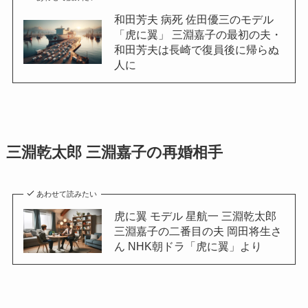
和田芳夫 病死 佐田優三のモデル
「虎に翼」 三淵嘉子の最初の夫・
和田芳夫は長崎で復員後に帰らぬ
人に
三淵乾太郎 三淵嘉子の再婚相手
あわせて読みたい
虎に翼 モデル 星航一 三淵乾太郎
三淵嘉子の二番目の夫 岡田将生さ
ん NHK朝ドラ「虎に翼」より