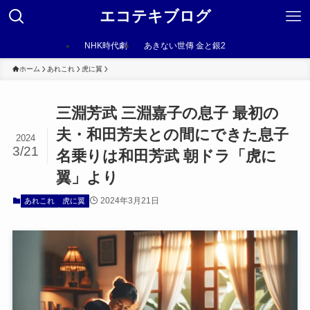
エコテキブログ
NHK時代劇
あきない世傳 金と銀2
ホーム
あれこれ
虎に翼
三淵芳武 三淵嘉子の息子 最初の
夫・和田芳夫との間にできた息子
2024
3/21
名乗りは和田芳武 朝ドラ「虎に
翼」より
2024年3月21日
あれこれ
虎に翼