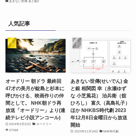
あきない世傳 金と銀2
人気記事
オードリー 朝ドラ 最終回
あきない世傳(せいでん) 金
47才の美月が錠島と杉本に
と銀 相関図 幸（永瀬ゆず
呼びかける、映画作りの仲
な 小芝風花） 治兵衛（舘
間として。 NHK朝ドラ再
ひろし） 富久（高島礼子）
放送「オードリー」より(連
ほか NHKBS時代劇 2023
続テレビ小説アンコール)
年12月8日金曜日から放送
開始
2024年2月22日
オードリー
37598
2023年11月18日
NHK時代劇