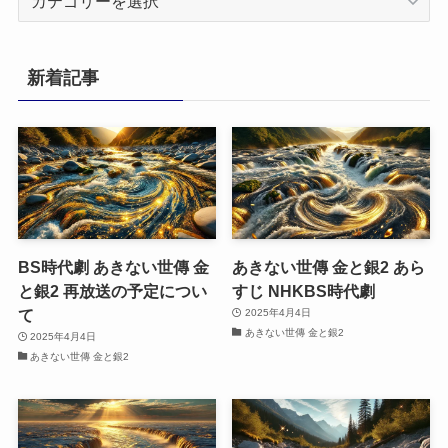
テ
ゴ
リ
新着記事
ー
BS時代劇 あきない世傳 金
あきない世傳 金と銀2 あら
と銀2 再放送の予定につい
すじ NHKBS時代劇
て
2025年4月4日
あきない世傳 金と銀2
2025年4月4日
あきない世傳 金と銀2