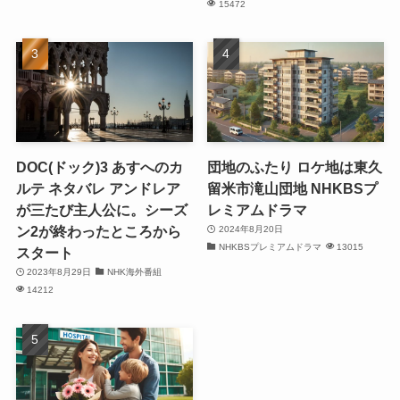
15472
DOC(ドック)3 あすへのカ
団地のふたり ロケ地は東久
ルテ ネタバレ アンドレア
留米市滝山団地 NHKBSプ
が三たび主人公に。シーズ
レミアムドラマ
ン2が終わったところから
2024年8月20日
NHKBSプレミアムドラマ
13015
スタート
2023年8月29日
NHK海外番組
14212