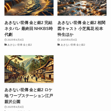
あきない世傳 金と銀2 完結
あきない世傳 金と銀2 相関
ネタバレ 最終回 NHKBS時
図キャスト 小芝風花 松本
代劇
怜生ほか
2025年4月4日
2025年4月4日
あきない世傳 金と銀2
あきない世傳 金と銀2
あきない世傳 金と銀2 ロケ
地 ワープステーション江戸
親沢公園
2025年4月4日