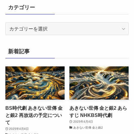
カテゴリー
カ
テ
ゴ
リ
新着記事
ー
BS時代劇 あきない世傳 金
あきない世傳 金と銀2 あら
と銀2 再放送の予定につい
すじ NHKBS時代劇
て
2025年4月4日
あきない世傳 金と銀2
2025年4月4日