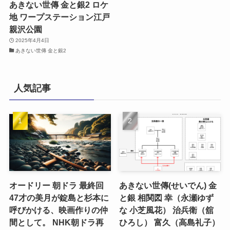
あきない世傳 金と銀2 ロケ
地 ワープステーション江戸
親沢公園
2025年4月4日
あきない世傳 金と銀2
人気記事
オードリー 朝ドラ 最終回
あきない世傳(せいでん) 金
47才の美月が錠島と杉本に
と銀 相関図 幸（永瀬ゆず
呼びかける、映画作りの仲
な 小芝風花） 治兵衛（舘
間として。 NHK朝ドラ再
ひろし） 富久（高島礼子）