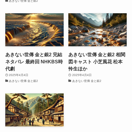
あきない世傳 金と銀2
あきない世傳 金と銀2 完結
あきない世傳 金と銀2 相関
ネタバレ 最終回 NHKBS時
図キャスト 小芝風花 松本
代劇
怜生ほか
2025年4月4日
2025年4月4日
あきない世傳 金と銀2
あきない世傳 金と銀2