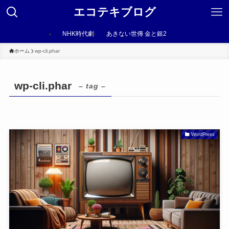
エコテキブログ
NHK時代劇
あきない世傳 金と銀2
ホーム
wp-cli.phar
wp-cli.phar
– tag –
WordPress