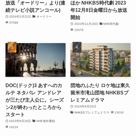
放送「オードリー」より(連
ほか NHKBS時代劇 2023
続テレビ小説アンコール)
年12月8日金曜日から放送
開始
2024年2月22日
オードリー
37598
2023年11月18日
NHK時代劇
15478
DOC(ドック)3 あすへのカ
団地のふたり ロケ地は東久
ルテ ネタバレ アンドレア
留米市滝山団地 NHKBSプ
が三たび主人公に。シーズ
レミアムドラマ
ン2が終わったところから
2024年8月20日
NHKBSプレミアムドラマ
13016
スタート
2023年8月29日
NHK海外番組
14216