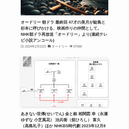
オードリー 朝ドラ 最終回 47才の美月が錠島と
杉本に呼びかける、映画作りの仲間として。
NHK朝ドラ再放送「オードリー」より(連続テレ
ビ小説アンコール)
2024年2月22日
オードリー
37598
あきない世傳(せいでん) 金と銀 相関図 幸（永瀬
ゆずな 小芝風花） 治兵衛（舘ひろし） 富久
（高島礼子）ほか NHKBS時代劇 2023年12月8