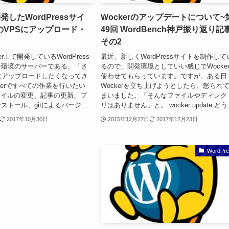
開発したWordPressサイ
Wockerのアップデートについて~
のVPSにアップロード・
49回 WordBench神戸振り返り記
その2
r上で開発しているWordPress
最近、新しくWordPressサイトを制作して
番環境のサーバーである、「さ
るので、開発環境としていい感じでWocke
にアップロードしたくなってき
使わせてもらっています。ですが、ある日
kerですべての作業を行いたい
Wockerを立ち上げようとしたら、怒られ
sファイルの変更、記事の更新、プ
まいました。「そんなファイルやディレク
トール、gitによるバージ...
リはありません」と。 wocker update どう.
2017年10月30日
2015年12月27日
2017年12月23日
WordPre