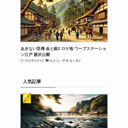
あきない世傳 金と銀2 ロケ地 ワープステーショ
ン江戸 親沢公園
2025年4月4日
あきない世傳 金と銀2
人気記事