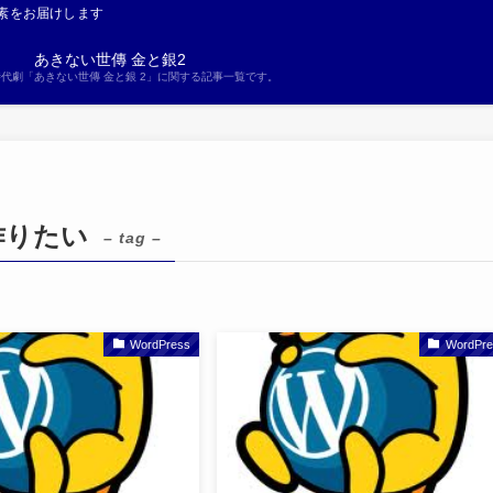
素をお届けします
あきない世傳 金と銀2
S時代劇「あきない世傳 金と銀 2」に関する記事一覧です。
作りたい
– tag –
WordPress
WordPre