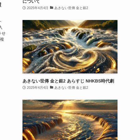
について
環
2025年4月4日
あきない世傳 金と銀2
ト
入
させ
 複
あきない世傳 金と銀2 あらすじ NHKBS時代劇
2025年4月4日
あきない世傳 金と銀2