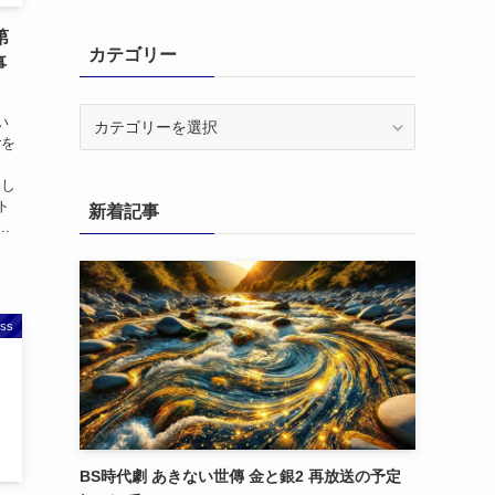
第
カテゴリー
事
カ
い
テ
rを
ゴ
てし
リ
ト
新着記事
ー
..
ss
BS時代劇 あきない世傳 金と銀2 再放送の予定