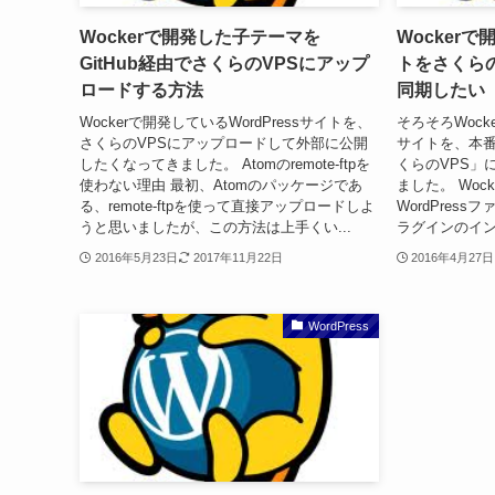
Wockerで開発した子テーマを
Wockerで
GitHub経由でさくらのVPSにアップ
トをさくら
ロードする方法
同期したい
Wockerで開発しているWordPressサイトを、
そろそろWocke
さくらのVPSにアップロードして外部に公開
サイトを、本
したくなってきました。 Atomのremote-ftpを
くらのVPS」
使わない理由 最初、Atomのパッケージであ
ました。 Woc
る、remote-ftpを使って直接アップロードしよ
WordPres
うと思いましたが、この方法は上手くい...
ラグインのインス
2016年5月23日
2017年11月22日
2016年4月27日
WordPress