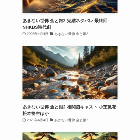
あきない世傳 金と銀2 完結ネタバレ 最終回
NHKBS時代劇
2025年4月4日
あきない世傳 金と銀2
あきない世傳 金と銀2 相関図キャスト 小芝風花
松本怜生ほか
2025年4月4日
あきない世傳 金と銀2