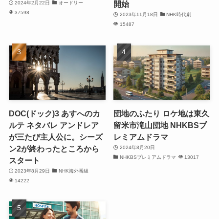
開始
2024年2月22日
オードリー
37598
2023年11月18日
NHK時代劇
15487
DOC(ドック)3 あすへのカ
団地のふたり ロケ地は東久
ルテ ネタバレ アンドレア
留米市滝山団地 NHKBSプ
が三たび主人公に。シーズ
レミアムドラマ
ン2が終わったところから
2024年8月20日
NHKBSプレミアムドラマ
13017
スタート
2023年8月29日
NHK海外番組
14222