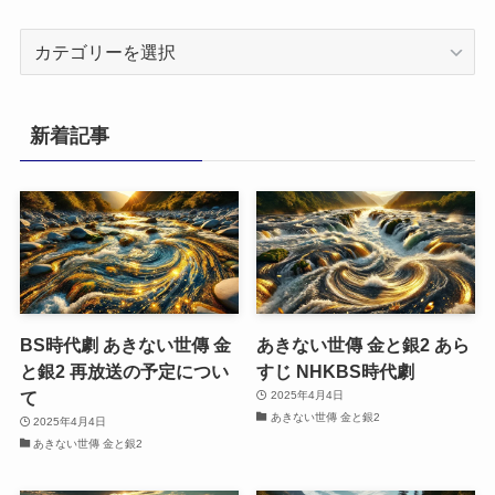
カ
テ
ゴ
リ
新着記事
ー
BS時代劇 あきない世傳 金
あきない世傳 金と銀2 あら
と銀2 再放送の予定につい
すじ NHKBS時代劇
て
2025年4月4日
あきない世傳 金と銀2
2025年4月4日
あきない世傳 金と銀2