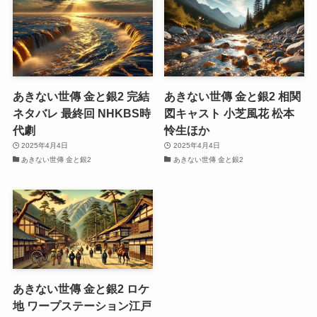
あきない世傳 金と銀2 完結
あきない世傳 金と銀2 相関
ネタバレ 最終回 NHKBS時
図キャスト 小芝風花 松本
代劇
怜生ほか
2025年4月4日
2025年4月4日
あきない世傳 金と銀2
あきない世傳 金と銀2
あきない世傳 金と銀2 ロケ
地 ワープステーション江戸