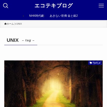
エコテキブログ
NHK時代劇
あきない世傳 金と銀2
ホーム
UNIX
UNIX
– tag –
Node.js