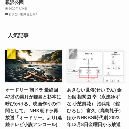
親沢公園
2025年4月4日
あきない世傳 金と銀2
人気記事
オードリー 朝ドラ 最終回
あきない世傳(せいでん) 金
47才の美月が錠島と杉本に
と銀 相関図 幸（永瀬ゆず
呼びかける、映画作りの仲
な 小芝風花） 治兵衛（舘
間として。 NHK朝ドラ再
ひろし） 富久（高島礼子）
放送「オードリー」より(連
ほか NHKBS時代劇 2023
続テレビ小説アンコール)
年12月8日金曜日から放送