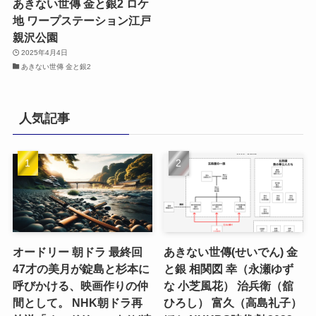
あきない世傳 金と銀2 ロケ
地 ワープステーション江戸
親沢公園
2025年4月4日
あきない世傳 金と銀2
人気記事
オードリー 朝ドラ 最終回
あきない世傳(せいでん) 金
47才の美月が錠島と杉本に
と銀 相関図 幸（永瀬ゆず
呼びかける、映画作りの仲
な 小芝風花） 治兵衛（舘
間として。 NHK朝ドラ再
ひろし） 富久（高島礼子）