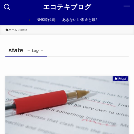
エコテキブログ
NHK時代劇
あきない世傳 金と銀2
ホーム
state
state
– tag –
React