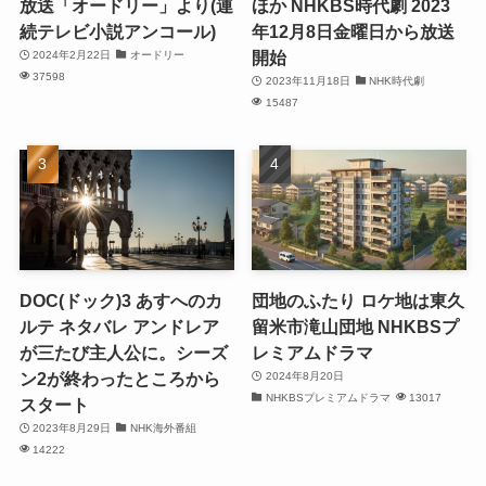
放送「オードリー」より(連
ほか NHKBS時代劇 2023
続テレビ小説アンコール)
年12月8日金曜日から放送
開始
2024年2月22日
オードリー
37598
2023年11月18日
NHK時代劇
15487
DOC(ドック)3 あすへのカ
団地のふたり ロケ地は東久
ルテ ネタバレ アンドレア
留米市滝山団地 NHKBSプ
が三たび主人公に。シーズ
レミアムドラマ
ン2が終わったところから
2024年8月20日
NHKBSプレミアムドラマ
13017
スタート
2023年8月29日
NHK海外番組
14222