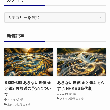
カ
テ
ゴ
リ
新着記事
ー
BS時代劇 あきない世傳 金
あきない世傳 金と銀2 あら
と銀2 再放送の予定につい
すじ NHKBS時代劇
て
2025年4月4日
あきない世傳 金と銀2
2025年4月4日
あきない世傳 金と銀2