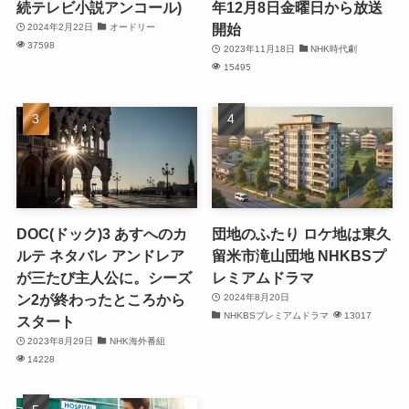
続テレビ小説アンコール)
年12月8日金曜日から放送
開始
2024年2月22日
オードリー
37598
2023年11月18日
NHK時代劇
15495
DOC(ドック)3 あすへのカ
団地のふたり ロケ地は東久
ルテ ネタバレ アンドレア
留米市滝山団地 NHKBSプ
が三たび主人公に。シーズ
レミアムドラマ
ン2が終わったところから
2024年8月20日
NHKBSプレミアムドラマ
13017
スタート
2023年8月29日
NHK海外番組
14228