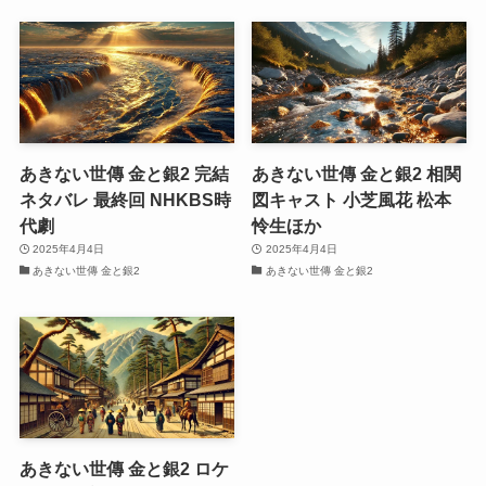
あきない世傳 金と銀2 完結
あきない世傳 金と銀2 相関
ネタバレ 最終回 NHKBS時
図キャスト 小芝風花 松本
代劇
怜生ほか
2025年4月4日
2025年4月4日
あきない世傳 金と銀2
あきない世傳 金と銀2
あきない世傳 金と銀2 ロケ