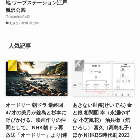
地 ワープステーション江戸
親沢公園
2025年4月4日
あきない世傳 金と銀2
人気記事
オードリー 朝ドラ 最終回
あきない世傳(せいでん) 金
47才の美月が錠島と杉本に
と銀 相関図 幸（永瀬ゆず
呼びかける、映画作りの仲
な 小芝風花） 治兵衛（舘
間として。 NHK朝ドラ再
ひろし） 富久（高島礼子）
放送「オードリー」より(連
ほか NHKBS時代劇 2023