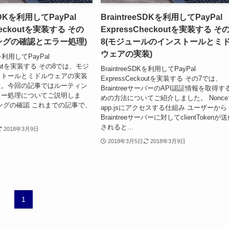
eSDKを利用してPayPal
BraintreeSDKを利用してPayPal
heckoutを実装する その
ExpressCheckoutを実装する そ
ングの確認とエラー処理)
8(モジュールのインストールとミ
ウェアの実装)
Kを利用してPayPal
ckoutを実装する その8では、モジ
BraintreeSDKを利用してPayPal
ストールとミドルウェアの実装
ExpressCeckoutを実装する その7では、
た。今回の記事ではルーティン
BraintreeサーバーのAPI認証情報を取得す
ラー処理についてご説明しま
めの方法についてご紹介しました。 Nonce
ングの確認 これまでの記事で、
app.jsにアクセスする仕組み ユーザーから
Braintreeサーバーに対してclientTokenが
されると...
2018年3月9日
2018年3月5日
2018年3月9日
1