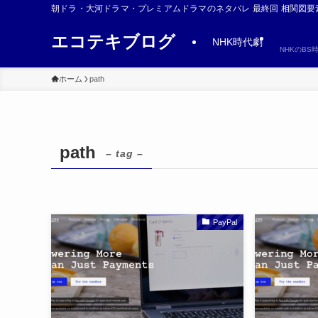
朝ドラ・大河ドラマ・プレミアムドラマのネタバレ 最終回 相関図要
エコテキブログ
NHK時代劇
NHKのB
ホーム
path
path
– tag –
PayPal