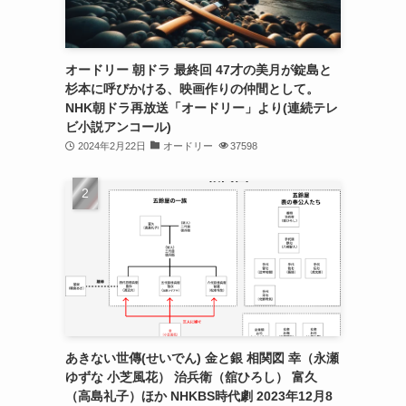
オードリー 朝ドラ 最終回 47才の美月が錠島と
杉本に呼びかける、映画作りの仲間として。
NHK朝ドラ再放送「オードリー」より(連続テレ
ビ小説アンコール)
2024年2月22日
オードリー
37598
あきない世傳(せいでん) 金と銀 相関図 幸（永瀬
ゆずな 小芝風花） 治兵衛（舘ひろし） 富久
（高島礼子）ほか NHKBS時代劇 2023年12月8