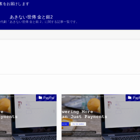
素をお届けします
あきない世傳 金と銀2
S時代劇「あきない世傳 金と銀 2」に関する記事一覧です。
PayPal
Pay