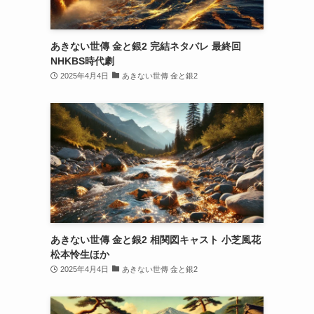
あきない世傳 金と銀2 完結ネタバレ 最終回
NHKBS時代劇
2025年4月4日
あきない世傳 金と銀2
あきない世傳 金と銀2 相関図キャスト 小芝風花
松本怜生ほか
2025年4月4日
あきない世傳 金と銀2