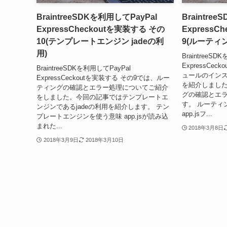
BraintreeSDKを利用してPayPal
Braintre
ExpressCheckoutを実装する その
ExpressC
10(テンプレートエンジン jadeの利
9(ルーティ
用)
BraintreeSD
ExpressCe
BraintreeSDKを利用してPayPal
ュールのイン
ExpressCeckoutを実装する その9では、ルー
を紹介しまし
ティングの確認とエラー処理についてご紹介
グの確認とエ
をしました。今回の記事ではテンプレートエ
す。 ルーティ
ンジンであるjadeの利用を紹介します。 テン
app.jsフ...
プレートエンジンを使う意味 app.jsが読み込
まれた...
2018年3月8日
2018年3月9日
2018年3月10日