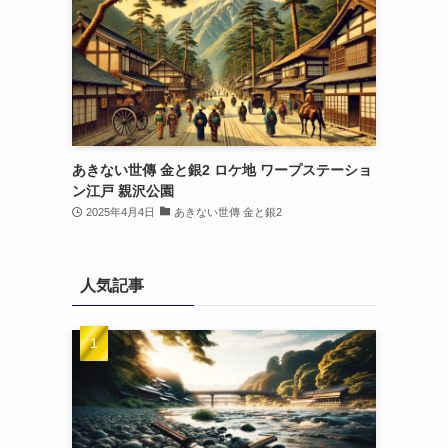
あきない世傳 金と銀2 ロケ地 ワープステーショ
ン江戸 親沢公園
2025年4月4日
あきない世傳 金と銀2
人気記事