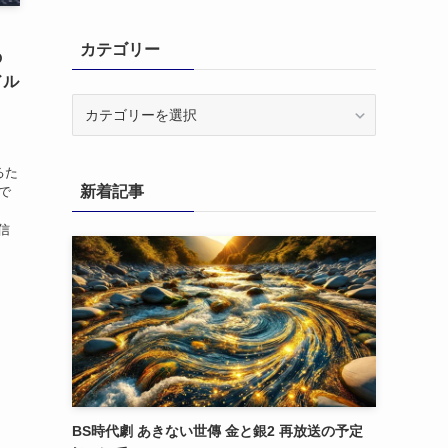
カテゴリー
の
ドル
カ
テ
ゴ
リ
るた
新着記事
で
ー
送信
BS時代劇 あきない世傳 金と銀2 再放送の予定