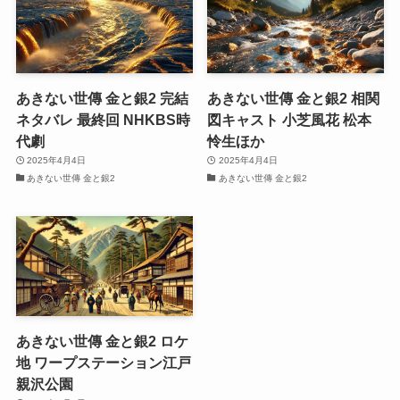
あきない世傳 金と銀2 完結
あきない世傳 金と銀2 相関
ネタバレ 最終回 NHKBS時
図キャスト 小芝風花 松本
代劇
怜生ほか
2025年4月4日
2025年4月4日
あきない世傳 金と銀2
あきない世傳 金と銀2
あきない世傳 金と銀2 ロケ
地 ワープステーション江戸
親沢公園