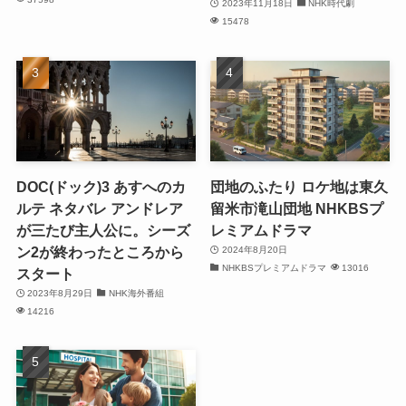
2023年11月18日
NHK時代劇
15478
DOC(ドック)3 あすへのカ
団地のふたり ロケ地は東久
ルテ ネタバレ アンドレア
留米市滝山団地 NHKBSプ
が三たび主人公に。シーズ
レミアムドラマ
ン2が終わったところから
2024年8月20日
NHKBSプレミアムドラマ
13016
スタート
2023年8月29日
NHK海外番組
14216