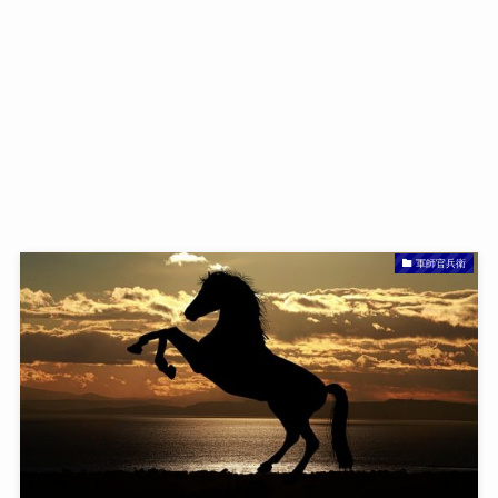
軍師官兵衛