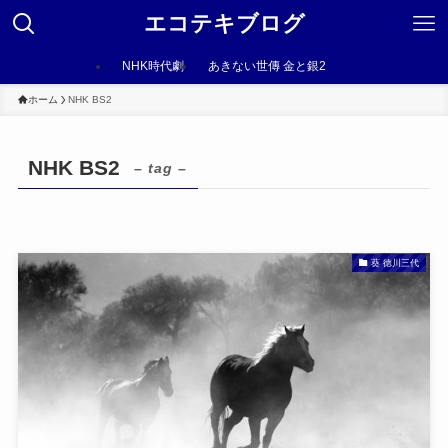
エコテキブログ
NHK時代劇
あきない世傳 金と銀2
ホーム
NHK BS2
NHK BS2
– tag –
葵 徳川三代