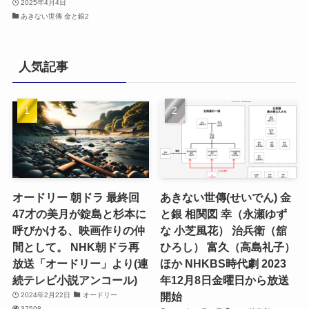
2025年4月4日
あきない世傳 金と銀2
人気記事
オードリー 朝ドラ 最終回
あきない世傳(せいでん) 金
47才の美月が錠島と杉本に
と銀 相関図 幸（永瀬ゆず
呼びかける、映画作りの仲
な 小芝風花） 治兵衛（舘
間として。 NHK朝ドラ再
ひろし） 富久（高島礼子）
放送「オードリー」より(連
ほか NHKBS時代劇 2023
続テレビ小説アンコール)
年12月8日金曜日から放送
開始
2024年2月22日
オードリー
37598