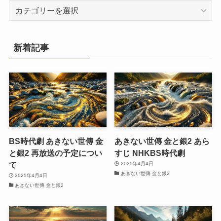
カ
テ
ゴ
リ
新着記事
ー
BS時代劇 あきない世傳 金
あきない世傳 金と銀2 あら
と銀2 再放送の予定につい
すじ NHKBS時代劇
て
2025年4月4日
あきない世傳 金と銀2
2025年4月4日
あきない世傳 金と銀2