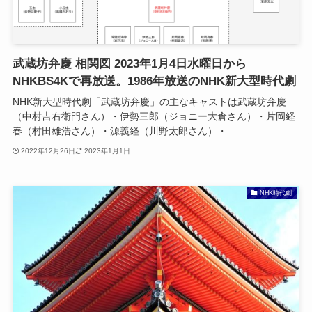
武蔵坊弁慶 相関図 2023年1月4日水曜日から
NHKBS4Kで再放送。1986年放送のNHK新大型時代劇
NHK新大型時代劇「武蔵坊弁慶」の主なキャストは武蔵坊弁慶
（中村吉右衛門さん）・伊勢三郎（ジョニー大倉さん）・片岡経
春（村田雄浩さん）・源義経（川野太郎さん）・...
2022年12月26日
2023年1月1日
NHK時代劇