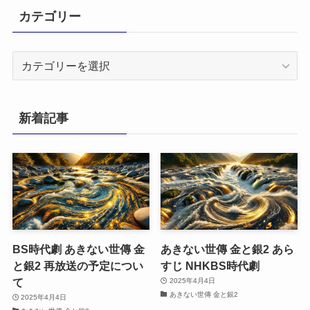
カテゴリー
カ
テ
ゴ
リ
新着記事
ー
BS時代劇 あきない世傳 金
あきない世傳 金と銀2 あら
と銀2 再放送の予定につい
すじ NHKBS時代劇
て
2025年4月4日
あきない世傳 金と銀2
2025年4月4日