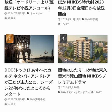
放送「オードリー」より(連
ほか NHKBS時代劇 2023
続テレビ小説アンコール)
年12月8日金曜日から放送
開始
2024年2月22日
オードリー
37598
2023年11月18日
NHK時代劇
15487
DOC(ドック)3 あすへのカ
団地のふたり ロケ地は東久
ルテ ネタバレ アンドレア
留米市滝山団地 NHKBSプ
が三たび主人公に。シーズ
レミアムドラマ
ン2が終わったところから
2024年8月20日
NHKBSプレミアムドラマ
13017
スタート
2023年8月29日
NHK海外番組
14222