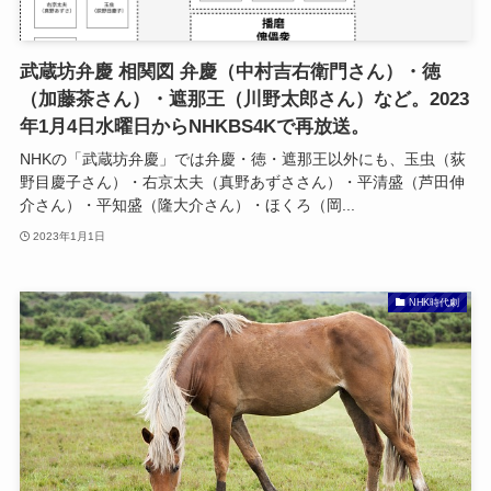
武蔵坊弁慶 相関図 弁慶（中村吉右衛門さん）・徳
（加藤茶さん）・遮那王（川野太郎さん）など。2023
年1月4日水曜日からNHKBS4Kで再放送。
NHKの「武蔵坊弁慶」では弁慶・徳・遮那王以外にも、玉虫（荻
野目慶子さん）・右京太夫（真野あずささん）・平清盛（芦田伸
介さん）・平知盛（隆大介さん）・ほくろ（岡...
2023年1月1日
NHK時代劇