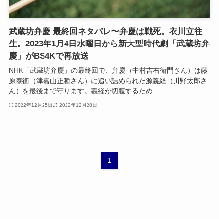
武蔵坊弁慶 最終回ネタバレ〜弁慶は戦死。衣川立往
生。2023年1月4日水曜日から新大型時代劇「武蔵坊弁
慶」がBS4Kで再放送
NHK「武蔵坊弁慶」の最終回で、弁慶（中村吉右衛門さん）は藤
原泰衡（津嘉山正種さん）に追い詰められた源義経（川野太郎さ
ん）を最後まで守ります。義経が切腹するため...
2022年12月25日
2022年12月28日
1