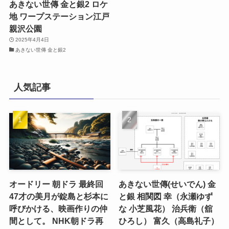
あきない世傳 金と銀2 ロケ
地 ワープステーション江戸
親沢公園
2025年4月4日
あきない世傳 金と銀2
人気記事
オードリー 朝ドラ 最終回
あきない世傳(せいでん) 金
47才の美月が錠島と杉本に
と銀 相関図 幸（永瀬ゆず
呼びかける、映画作りの仲
な 小芝風花） 治兵衛（舘
間として。 NHK朝ドラ再
ひろし） 富久（高島礼子）