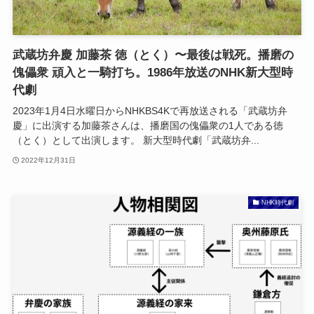
武蔵坊弁慶 加藤茶 徳（とく）〜最後は戦死。播磨の
傀儡衆 頑入と一騎打ち。1986年放送のNHK新大型時
代劇
2023年1月4日水曜日からNHKBS4Kで再放送される「武蔵坊弁
慶」に出演する加藤茶さんは、播磨国の傀儡衆の1人である徳
（とく）として出演します。 新大型時代劇「武蔵坊弁...
2022年12月31日
NHK時代劇