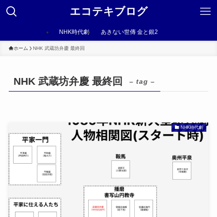
エコテキブログ
NHK時代劇
あきない世傳 金と銀2
ホーム
NHK 武蔵坊弁慶 最終回
NHK 武蔵坊弁慶 最終回
– tag –
NHK時代劇