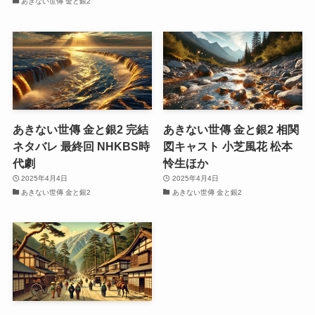
あきない世傳 金と銀2
あきない世傳 金と銀2 完結
あきない世傳 金と銀2 相関
ネタバレ 最終回 NHKBS時
図キャスト 小芝風花 松本
代劇
怜生ほか
2025年4月4日
2025年4月4日
あきない世傳 金と銀2
あきない世傳 金と銀2