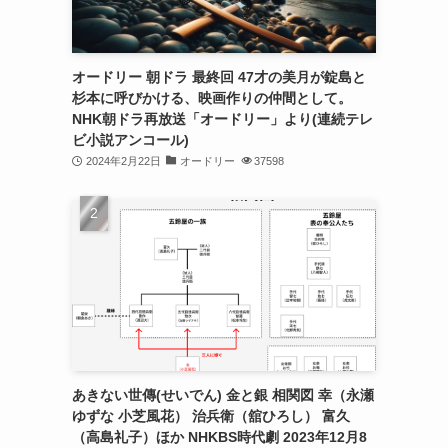
オードリー 朝ドラ 最終回 47才の美月が錠島と
杉本に呼びかける、映画作りの仲間として。
NHK朝ドラ再放送「オードリー」より(連続テレ
ビ小説アンコール)
2024年2月22日
オードリー
37598
あきない世傳(せいでん) 金と銀 相関図 幸（永瀬
ゆずな 小芝風花） 治兵衛（舘ひろし） 富久
（高島礼子）ほか NHKBS時代劇 2023年12月8