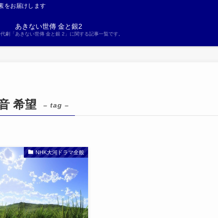
素をお届けします
あきない世傳 金と銀2
S時代劇「あきない世傳 金と銀 2」に関する記事一覧です。
音 希望
– tag –
NHK大河ドラマ全般