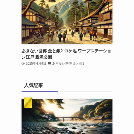
あきない世傳 金と銀2 ロケ地 ワープステーショ
ン江戸 親沢公園
2025年4月4日
あきない世傳 金と銀2
人気記事