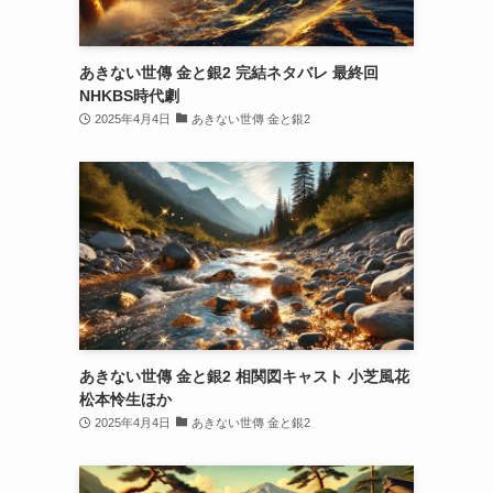
あきない世傳 金と銀2 完結ネタバレ 最終回
NHKBS時代劇
2025年4月4日
あきない世傳 金と銀2
あきない世傳 金と銀2 相関図キャスト 小芝風花
松本怜生ほか
2025年4月4日
あきない世傳 金と銀2