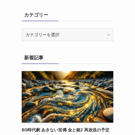
カテゴリー
カ
テ
ゴ
リ
新着記事
ー
BS時代劇 あきない世傳 金と銀2 再放送の予定