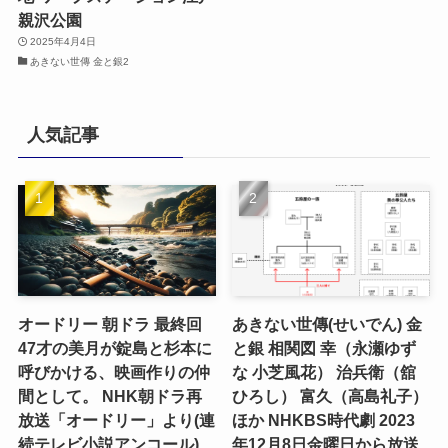
親沢公園
2025年4月4日
あきない世傳 金と銀2
人気記事
オードリー 朝ドラ 最終回
あきない世傳(せいでん) 金
47才の美月が錠島と杉本に
と銀 相関図 幸（永瀬ゆず
呼びかける、映画作りの仲
な 小芝風花） 治兵衛（舘
間として。 NHK朝ドラ再
ひろし） 富久（高島礼子）
放送「オードリー」より(連
ほか NHKBS時代劇 2023
続テレビ小説アンコール)
年12月8日金曜日から放送