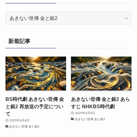
カ
テ
ゴ
リ
新着記事
ー
BS時代劇 あきない世傳 金
あきない世傳 金と銀2 あら
と銀2 再放送の予定につい
すじ NHKBS時代劇
て
2025年4月4日
あきない世傳 金と銀2
2025年4月4日
あきない世傳 金と銀2