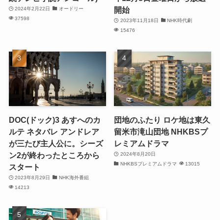
開始
2024年2月22日
オードリー
37598
2023年11月18日
NHK時代劇
15476
DOC(ドック)3 あすへのカ
団地のふたり ロケ地は東久
ルテ ネタバレ アンドレア
留米市滝山団地 NHKBSプ
が三たび主人公に。シーズ
レミアムドラマ
ン2が終わったところから
2024年8月20日
NHKBSプレミアムドラマ
13015
スタート
2023年8月29日
NHK海外番組
14213