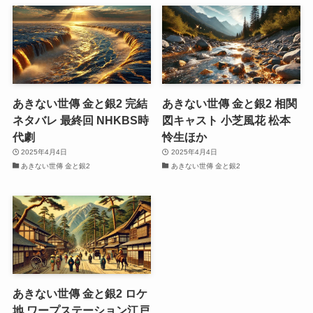
あきない世傳 金と銀2 完結
あきない世傳 金と銀2 相関
ネタバレ 最終回 NHKBS時
図キャスト 小芝風花 松本
代劇
怜生ほか
2025年4月4日
2025年4月4日
あきない世傳 金と銀2
あきない世傳 金と銀2
あきない世傳 金と銀2 ロケ
地 ワープステーション江戸