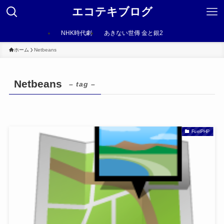
エコテキブログ
NHK時代劇
あきない世傳 金と銀2
ホーム
Netbeans
Netbeans
– tag –
FuelPHP