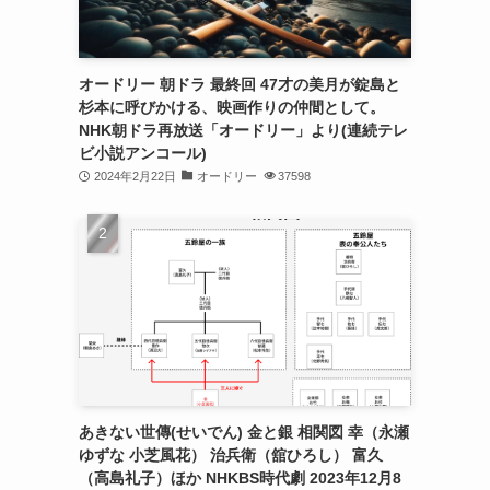
オードリー 朝ドラ 最終回 47才の美月が錠島と
杉本に呼びかける、映画作りの仲間として。
NHK朝ドラ再放送「オードリー」より(連続テレ
ビ小説アンコール)
2024年2月22日
オードリー
37598
あきない世傳(せいでん) 金と銀 相関図 幸（永瀬
ゆずな 小芝風花） 治兵衛（舘ひろし） 富久
（高島礼子）ほか NHKBS時代劇 2023年12月8