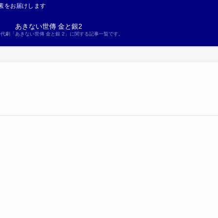
素をお届けします
あきない世傳 金と銀2
S時代劇「あきない世傳 金と銀 2」に関する記事一覧です。