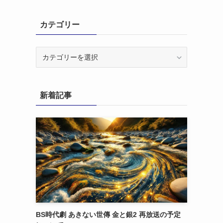
カテゴリー
カ
テ
ゴ
リ
新着記事
ー
BS時代劇 あきない世傳 金と銀2 再放送の予定