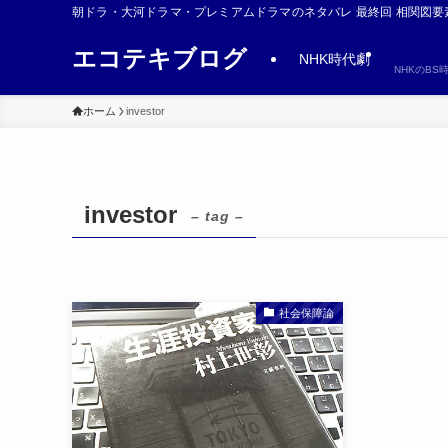
朝ドラ・大河ドラマ・プレミアムドラマのネタバレ 最終回 相関図要
エコテキブログ
NHK時代劇
NHKのB
ホーム
investor
investor
– tag –
社会保障論