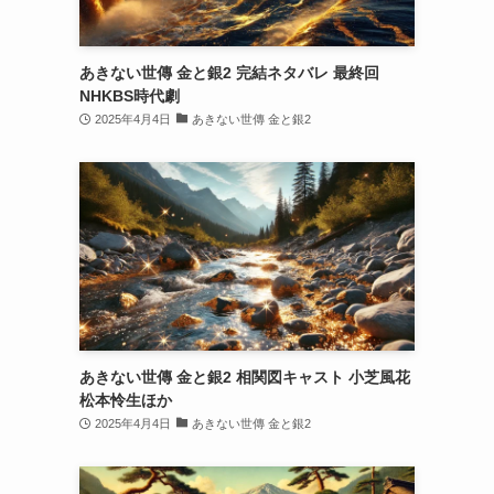
あきない世傳 金と銀2 完結ネタバレ 最終回
NHKBS時代劇
2025年4月4日
あきない世傳 金と銀2
あきない世傳 金と銀2 相関図キャスト 小芝風花
松本怜生ほか
2025年4月4日
あきない世傳 金と銀2