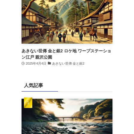
あきない世傳 金と銀2 ロケ地 ワープステーショ
ン江戸 親沢公園
2025年4月4日
あきない世傳 金と銀2
人気記事