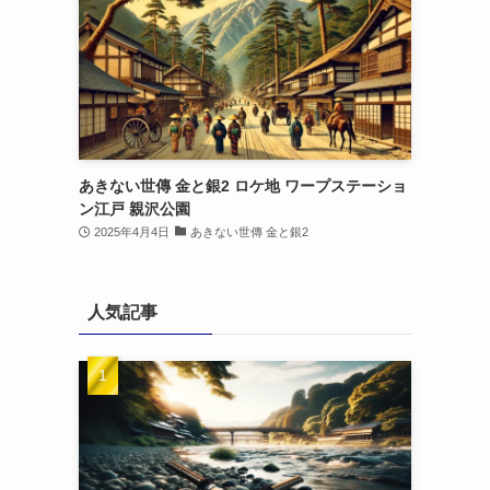
あきない世傳 金と銀2 ロケ地 ワープステーショ
ン江戸 親沢公園
2025年4月4日
あきない世傳 金と銀2
人気記事