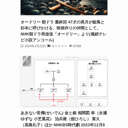
オードリー 朝ドラ 最終回 47才の美月が錠島と
杉本に呼びかける、映画作りの仲間として。
NHK朝ドラ再放送「オードリー」より(連続テレ
ビ小説アンコール)
2024年2月22日
オードリー
37598
あきない世傳(せいでん) 金と銀 相関図 幸（永瀬
ゆずな 小芝風花） 治兵衛（舘ひろし） 富久
（高島礼子）ほか NHKBS時代劇 2023年12月8