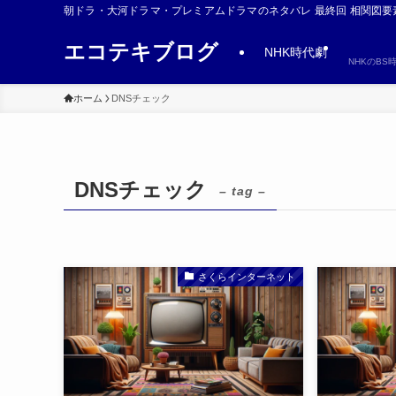
朝ドラ・大河ドラマ・プレミアムドラマのネタバレ 最終回 相関図要
エコテキブログ
NHK時代劇
NHKのB
ホーム
DNSチェック
DNSチェック
– tag –
さくらインターネット