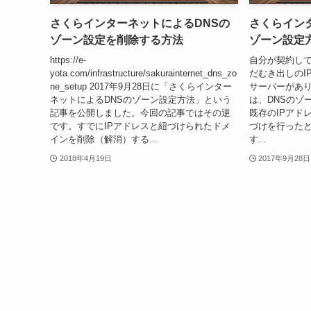
さくらインターネットによるDNSの
さくらイン
ゾーン設定を削除する方法
ゾーン設定
https://e-
自分が契約して
yota.com/infrastructure/sakurainternet_dns_zo
だむき出しのI
ne_setup 2017年9月28日に「さくらインター
サーバーがあ
ネットによるDNSのゾーン設定方法」という
は、DNSのゾ
記事を公開しました。今回の記事ではその逆
既存のIPアド
です。すでにIPアドレスと紐づけられたドメ
づけを行った
インを削除（解消）する...
す...
2018年4月19日
2017年9月28日