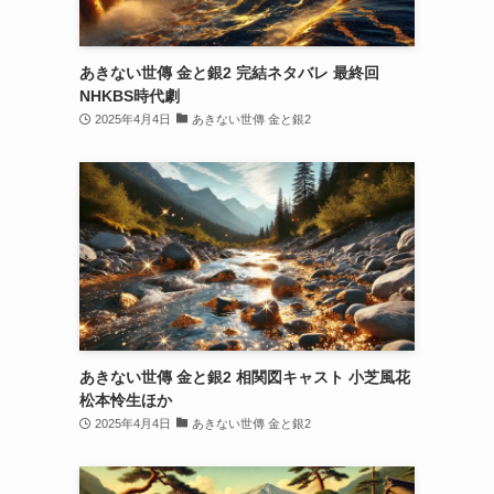
あきない世傳 金と銀2 完結ネタバレ 最終回
NHKBS時代劇
2025年4月4日
あきない世傳 金と銀2
あきない世傳 金と銀2 相関図キャスト 小芝風花
松本怜生ほか
2025年4月4日
あきない世傳 金と銀2