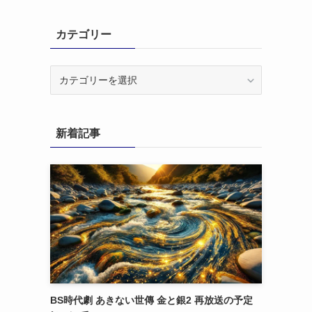
カテゴリー
カ
テ
ゴ
リ
新着記事
ー
BS時代劇 あきない世傳 金と銀2 再放送の予定