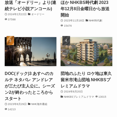
放送「オードリー」より(連
ほか NHKBS時代劇 2023
続テレビ小説アンコール)
年12月8日金曜日から放送
開始
2024年2月22日
オードリー
37598
2023年11月18日
NHK時代劇
15476
DOC(ドック)3 あすへのカ
団地のふたり ロケ地は東久
ルテ ネタバレ アンドレア
留米市滝山団地 NHKBSプ
が三たび主人公に。シーズ
レミアムドラマ
ン2が終わったところから
2024年8月20日
NHKBSプレミアムドラマ
13015
スタート
2023年8月29日
NHK海外番組
14213