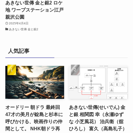
あきない世傳 金と銀2 ロケ
地 ワープステーション江戸
親沢公園
2025年4月4日
あきない世傳 金と銀2
人気記事
オードリー 朝ドラ 最終回
あきない世傳(せいでん) 金
47才の美月が錠島と杉本に
と銀 相関図 幸（永瀬ゆず
呼びかける、映画作りの仲
な 小芝風花） 治兵衛（舘
間として。 NHK朝ドラ再
ひろし） 富久（高島礼子）