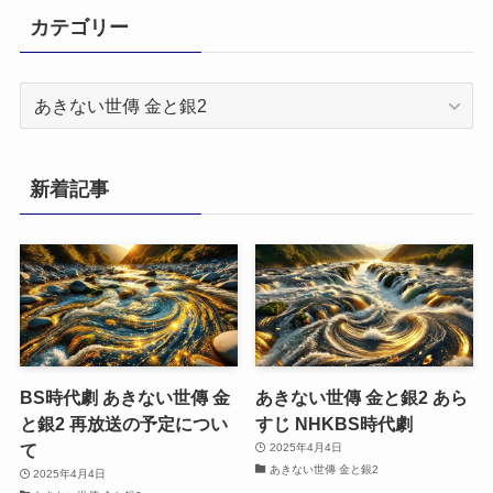
カテゴリー
カ
テ
ゴ
リ
新着記事
ー
BS時代劇 あきない世傳 金
あきない世傳 金と銀2 あら
と銀2 再放送の予定につい
すじ NHKBS時代劇
て
2025年4月4日
あきない世傳 金と銀2
2025年4月4日