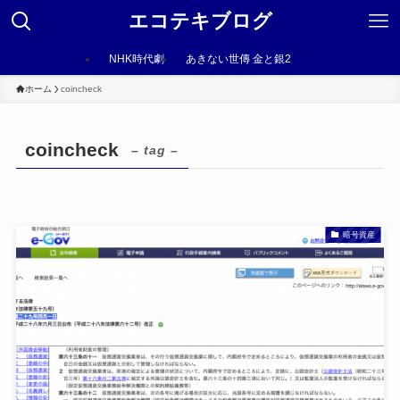
エコテキブログ
NHK時代劇
あきない世傳 金と銀2
ホーム
coincheck
coincheck
– tag –
暗号資産