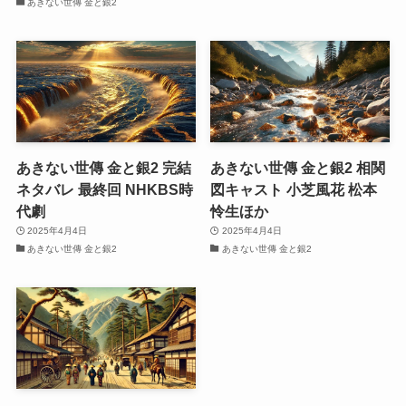
あきない世傳 金と銀2
あきない世傳 金と銀2 完結
あきない世傳 金と銀2 相関
ネタバレ 最終回 NHKBS時
図キャスト 小芝風花 松本
代劇
怜生ほか
2025年4月4日
2025年4月4日
あきない世傳 金と銀2
あきない世傳 金と銀2