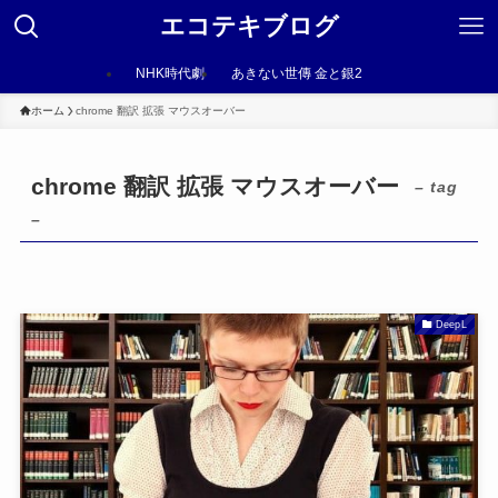
エコテキブログ
NHK時代劇
あきない世傳 金と銀2
ホーム
chrome 翻訳 拡張 マウスオーバー
chrome 翻訳 拡張 マウスオーバー
– tag
–
DeepL