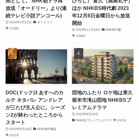
間として。 NHK朝ドラ再
ひろし） 富久（高島礼子）
放送「オードリー」より(連
ほか NHKBS時代劇 2023
続テレビ小説アンコール)
年12月8日金曜日から放送
開始
2024年2月22日
オードリー
37598
2023年11月18日
NHK時代劇
15485
DOC(ドック)3 あすへのカ
団地のふたり ロケ地は東久
ルテ ネタバレ アンドレア
留米市滝山団地 NHKBSプ
が三たび主人公に。シーズ
レミアムドラマ
ン2が終わったところから
2024年8月20日
NHKBSプレミアムドラマ
13016
スタート
2023年8月29日
NHK海外番組
14218