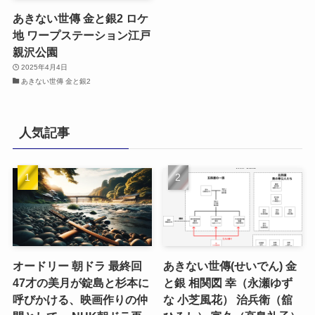
あきない世傳 金と銀2 ロケ
地 ワープステーション江戸
親沢公園
2025年4月4日
あきない世傳 金と銀2
人気記事
オードリー 朝ドラ 最終回
あきない世傳(せいでん) 金
47才の美月が錠島と杉本に
と銀 相関図 幸（永瀬ゆず
呼びかける、映画作りの仲
な 小芝風花） 治兵衛（舘