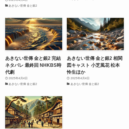
あきない世傳 金と銀2
あきない世傳 金と銀2 完結
あきない世傳 金と銀2 相関
ネタバレ 最終回 NHKBS時
図キャスト 小芝風花 松本
代劇
怜生ほか
2025年4月4日
2025年4月4日
あきない世傳 金と銀2
あきない世傳 金と銀2