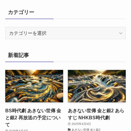
カテゴリー
カ
テ
ゴ
リ
新着記事
ー
BS時代劇 あきない世傳 金
あきない世傳 金と銀2 あら
と銀2 再放送の予定につい
すじ NHKBS時代劇
て
2025年4月4日
あきない世傳 金と銀2
2025年4月4日