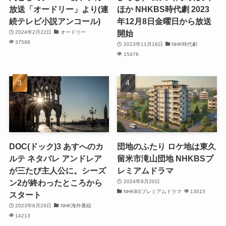
放送「オードリー」より(連
ほか NHKBS時代劇 2023
続テレビ小説アンコール)
年12月8日金曜日から放送
開始
2024年2月22日
オードリー
37598
2023年11月18日
NHK時代劇
15476
DOC(ドック)3 あすへのカ
団地のふたり ロケ地は東久
ルテ ネタバレ アンドレア
留米市滝山団地 NHKBSプ
が三たび主人公に。シーズ
レミアムドラマ
ン2が終わったところから
2024年8月20日
NHKBSプレミアムドラマ
13015
スタート
2023年8月29日
NHK海外番組
14213