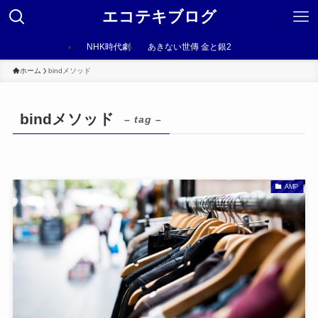
エコテキブログ
NHK時代劇
あきない世傳 金と銀2
ホーム
bindメソッド
bindメソッド
– tag –
AMP