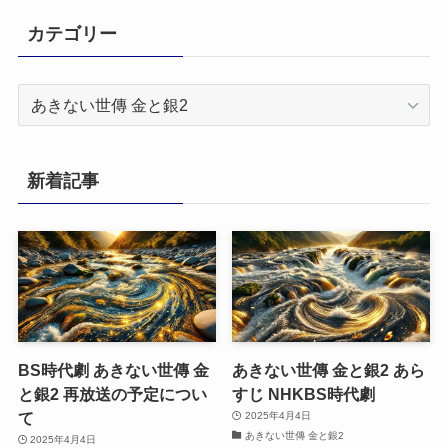
カテゴリー
カ
テ
ゴ
リ
新着記事
ー
BS時代劇 あきない世傳 金
あきない世傳 金と銀2 あら
と銀2 再放送の予定につい
すじ NHKBS時代劇
て
2025年4月4日
あきない世傳 金と銀2
2025年4月4日