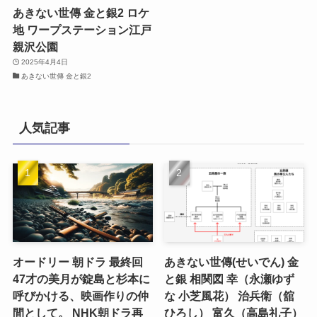
あきない世傳 金と銀2 ロケ
地 ワープステーション江戸
親沢公園
2025年4月4日
あきない世傳 金と銀2
人気記事
オードリー 朝ドラ 最終回
あきない世傳(せいでん) 金
47才の美月が錠島と杉本に
と銀 相関図 幸（永瀬ゆず
呼びかける、映画作りの仲
な 小芝風花） 治兵衛（舘
間として。 NHK朝ドラ再
ひろし） 富久（高島礼子）