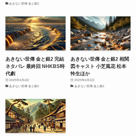
あきない世傳 金と銀2
あきない世傳 金と銀2 完結
あきない世傳 金と銀2 相関
ネタバレ 最終回 NHKBS時
図キャスト 小芝風花 松本
代劇
怜生ほか
2025年4月4日
2025年4月4日
あきない世傳 金と銀2
あきない世傳 金と銀2