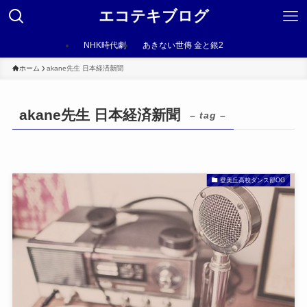
エコテキブログ
NHK時代劇
あきない世傳 金と銀2
ホーム
akane先生 日本経済新聞
akane先生 日本経済新聞
– tag –
登美丘高校ダンス部OG