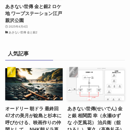
あきない世傳 金と銀2 ロケ
地 ワープステーション江戸
親沢公園
2025年4月4日
あきない世傳 金と銀2
人気記事
オードリー 朝ドラ 最終回
あきない世傳(せいでん) 金
47才の美月が錠島と杉本に
と銀 相関図 幸（永瀬ゆず
呼びかける、映画作りの仲
な 小芝風花） 治兵衛（舘
間として。 NHK朝ドラ再
ひろし） 富久（高島礼子）