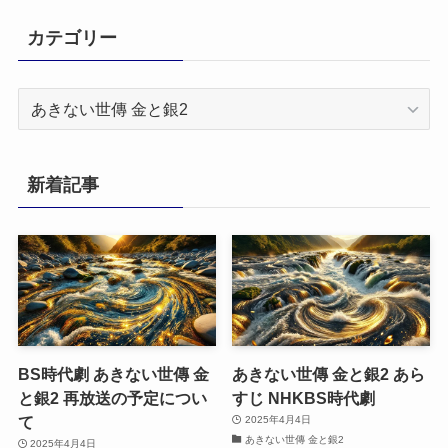
カテゴリー
カ
テ
ゴ
リ
新着記事
ー
BS時代劇 あきない世傳 金
あきない世傳 金と銀2 あら
と銀2 再放送の予定につい
すじ NHKBS時代劇
て
2025年4月4日
あきない世傳 金と銀2
2025年4月4日