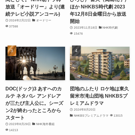
放送「オードリー」より(連
ほか NHKBS時代劇 2023
続テレビ小説アンコール)
年12月8日金曜日から放送
開始
2024年2月22日
オードリー
37598
2023年11月18日
NHK時代劇
15476
DOC(ドック)3 あすへのカ
団地のふたり ロケ地は東久
ルテ ネタバレ アンドレア
留米市滝山団地 NHKBSプ
が三たび主人公に。シーズ
レミアムドラマ
ン2が終わったところから
2024年8月20日
NHKBSプレミアムドラマ
13015
スタート
2023年8月29日
NHK海外番組
14213