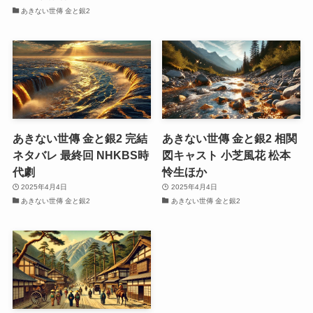
あきない世傳 金と銀2
あきない世傳 金と銀2 完結
あきない世傳 金と銀2 相関
ネタバレ 最終回 NHKBS時
図キャスト 小芝風花 松本
代劇
怜生ほか
2025年4月4日
2025年4月4日
あきない世傳 金と銀2
あきない世傳 金と銀2