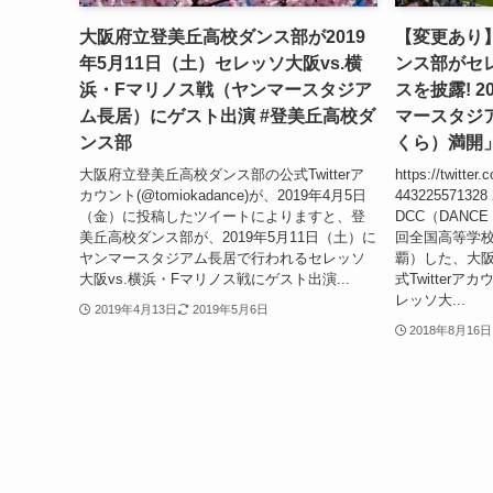
大阪府立登美丘高校ダンス部が2019
【変更あり
年5月11日（土）セレッソ大阪vs.横
ンス部がセ
浜・Fマリノス戦（ヤンマースタジア
スを披露! 2
ム長居）にゲスト出演 #登美丘高校ダ
マースタジア
ンス部
くら）満開」
大阪府立登美丘高校ダンス部の公式Twitterア
https://twitter
カウント(@tomiokadance)が、2019年4月5日
44322557132
（金）に投稿したツイートによりますと、登
DCC（DANCE 
美丘高校ダンス部が、2019年5月11日（土）に
回全国高等学
ヤンマースタジアム長居で行われるセレッソ
覇）した、大
大阪vs.横浜・Fマリノス戦にゲスト出演...
式Twitter
レッソ大...
2019年4月13日
2019年5月6日
2018年8月16日