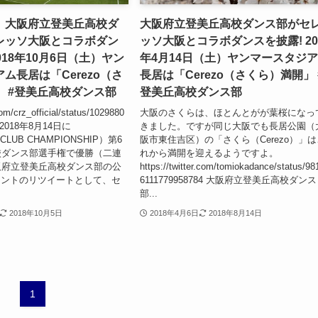
】大阪府立登美丘高校ダ
大阪府立登美丘高校ダンス部がセ
レッソ大阪とコラボダン
ッソ大阪とコラボダンスを披露! 20
018年10月6日（土）ヤン
年4月14日（土）ヤンマースタジ
ム長居は「Cerezo（さ
長居は「Cerezo（さくら）満開」 
 #登美丘高校ダンス部
登美丘高校ダンス部
.com/crz_official/status/1029880
大阪のさくらは、ほとんとがが葉桜になっ
8 2018年8月14日に
きました。ですが同じ大阪でも長居公園（
CLUB CHAMPIONSHIP）第6
阪市東住吉区）の「さくら（Cerezo）」は
校ダンス部選手権で優勝（二連
れから満開を迎えるようですよ。
阪府立登美丘高校ダンス部の公
https://twitter.com/tomiokadance/status/98
アカウントのリツイートとして、セ
6111779958784 大阪府立登美丘高校ダンス
部...
2018年10月5日
2018年4月6日
2018年8月14日
1