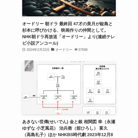
オードリー 朝ドラ 最終回 47才の美月が錠島と
杉本に呼びかける、映画作りの仲間として。
NHK朝ドラ再放送「オードリー」より(連続テレ
ビ小説アンコール)
2024年2月22日
オードリー
37598
あきない世傳(せいでん) 金と銀 相関図 幸（永瀬
ゆずな 小芝風花） 治兵衛（舘ひろし） 富久
（高島礼子）ほか NHKBS時代劇 2023年12月8