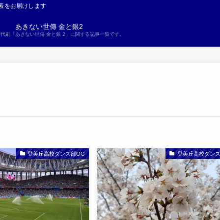
素をお届けします
あきない世傳 金と銀2
S時代劇「あきない世傳 金と銀 2」に関する記事一覧です。
登美丘高校ダンス部OG
登美丘高校ダン