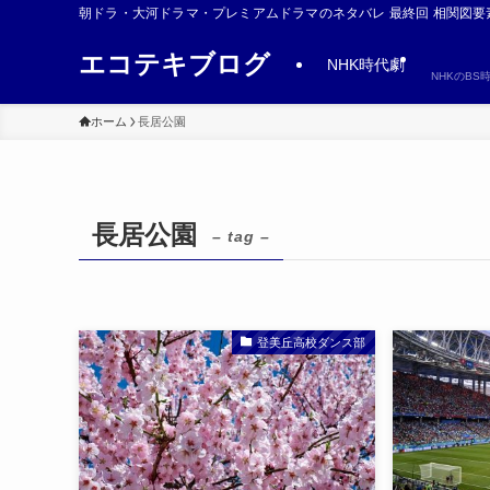
朝ドラ・大河ドラマ・プレミアムドラマのネタバレ 最終回 相関図要
エコテキブログ
NHK時代劇
NHKのB
ホーム
長居公園
長居公園
– tag –
登美丘高校ダンス部