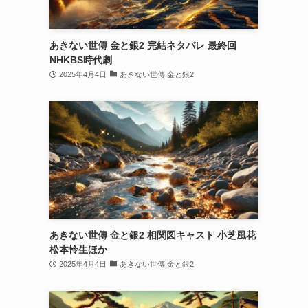
あきない世傳 金と銀2 完結ネタバレ 最終回
NHKBS時代劇
2025年4月4日
あきない世傳 金と銀2
あきない世傳 金と銀2 相関図キャスト 小芝風花
松本怜生ほか
2025年4月4日
あきない世傳 金と銀2