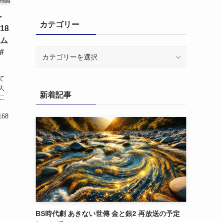
レ
カテゴリー
18
アム
カ
#
テ
ゴ
て
リ
大
新着記事
ー
こ
168
BS時代劇 あきない世傳 金と銀2 再放送の予定