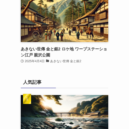
あきない世傳 金と銀2 ロケ地 ワープステーショ
ン江戸 親沢公園
2025年4月4日
あきない世傳 金と銀2
人気記事