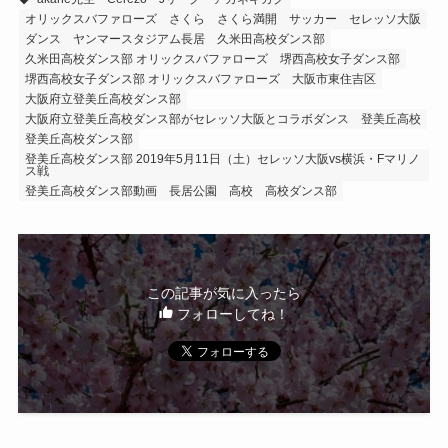
オリックスバファローズ
さくら
さくら満開
サッカー
セレッソ大阪
ダンス
ヤンマースタジアム長居
久米田高校ダンス部
久米田高校ダンス部 オリックスバファローズ
堺西高校女子ダンス部
堺西高校女子ダンス部 オリックスバファローズ
大阪市東住吉区
大阪府立登美丘高校ダンス部
大阪府立登美丘高校ダンス部がセレッソ大阪とコラボダンス
登美丘高校
登美丘高校ダンス部
登美丘高校ダンス部 2019年5月11日（土）セレッソ大阪vs横浜・Fマリノ
ス戦
登美丘高校ダンス部動画
長居公園
高校
高校ダンス部
この記事が気に入ったら
フォローしてね！