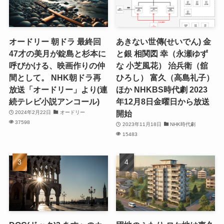
オードリー 朝ドラ 最終回
あきない世傳(せいでん) 金
47才の美月が錠島と杉本に
と銀 相関図 幸（永瀬ゆず
呼びかける、映画作りの仲
な 小芝風花） 治兵衛（舘
間として。 NHK朝ドラ再
ひろし） 富久（高島礼子）
放送「オードリー」より(連
ほか NHKBS時代劇 2023
続テレビ小説アンコール)
年12月8日金曜日から放送
開始
2024年2月22日
オードリー
37598
2023年11月18日
NHK時代劇
15483