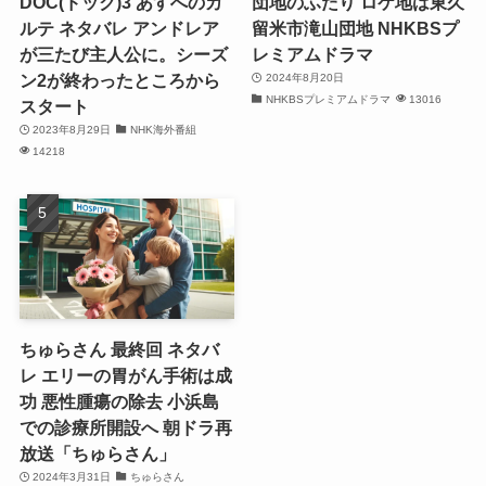
DOC(ドック)3 あすへのカ
団地のふたり ロケ地は東久
ルテ ネタバレ アンドレア
留米市滝山団地 NHKBSプ
が三たび主人公に。シーズ
レミアムドラマ
ン2が終わったところから
2024年8月20日
NHKBSプレミアムドラマ
13016
スタート
2023年8月29日
NHK海外番組
14218
ちゅらさん 最終回 ネタバ
レ エリーの胃がん手術は成
功 悪性腫瘍の除去 小浜島
での診療所開設へ 朝ドラ再
放送「ちゅらさん」
2024年3月31日
ちゅらさん