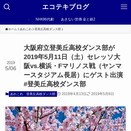
エコテキブログ
NHK時代劇
あきない世傳 金と銀2
ホーム
あれこれ
登美丘高校ダンス部
大阪府立登美丘高校ダンス部が
2019年5月11日（土）セレッソ大
2019
阪vs.横浜・Fマリノス戦（ヤンマ
5/06
ースタジアム長居）にゲスト出演
#登美丘高校ダンス部
2019年4月13日
2019年5月6日
あれこれ
登美丘高校ダンス部