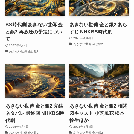
BS時代劇 あきない世傳 金
あきない世傳 金と銀2 あら
と銀2 再放送の予定につい
すじ NHKBS時代劇
て
2025年4月4日
あきない世傳 金と銀2
2025年4月4日
あきない世傳 金と銀2
あきない世傳 金と銀2 完結
あきない世傳 金と銀2 相関
ネタバレ 最終回 NHKBS時
図キャスト 小芝風花 松本
代劇
怜生ほか
2025年4月4日
2025年4月4日
あきない世傳 金と銀2
あきない世傳 金と銀2