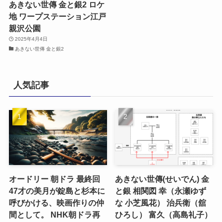
あきない世傳 金と銀2 ロケ
地 ワープステーション江戸
親沢公園
2025年4月4日
あきない世傳 金と銀2
人気記事
オードリー 朝ドラ 最終回
あきない世傳(せいでん) 金
47才の美月が錠島と杉本に
と銀 相関図 幸（永瀬ゆず
呼びかける、映画作りの仲
な 小芝風花） 治兵衛（舘
間として。 NHK朝ドラ再
ひろし） 富久（高島礼子）