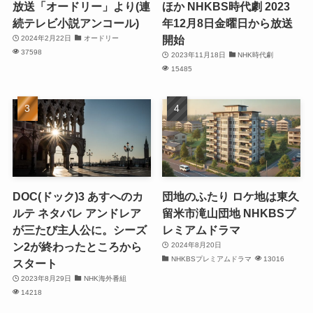
放送「オードリー」より(連
ほか NHKBS時代劇 2023
続テレビ小説アンコール)
年12月8日金曜日から放送
開始
2024年2月22日
オードリー
37598
2023年11月18日
NHK時代劇
15485
DOC(ドック)3 あすへのカ
団地のふたり ロケ地は東久
ルテ ネタバレ アンドレア
留米市滝山団地 NHKBSプ
が三たび主人公に。シーズ
レミアムドラマ
ン2が終わったところから
2024年8月20日
NHKBSプレミアムドラマ
13016
スタート
2023年8月29日
NHK海外番組
14218