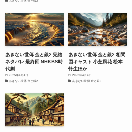
あきない世傳 金と銀2
あきない世傳 金と銀2 完結
あきない世傳 金と銀2 相関
ネタバレ 最終回 NHKBS時
図キャスト 小芝風花 松本
代劇
怜生ほか
2025年4月4日
2025年4月4日
あきない世傳 金と銀2
あきない世傳 金と銀2