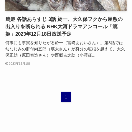
篤姫 各話あらすじ 3話 於一、大久保フクから屋敷の
出入りを断られる NHK大河ドラマアンコール「篤
姫」2023年12月18日放送予定
何事にも事実を知りたがる於一（宮﨑あおいさん）。第3話では
幼なじみの肝付尚五郎（瑛太さん）が身分の垣根を超えて、大久
保正助（原田泰造さん）や西郷吉之助（小澤征...
2023年12月1日
1