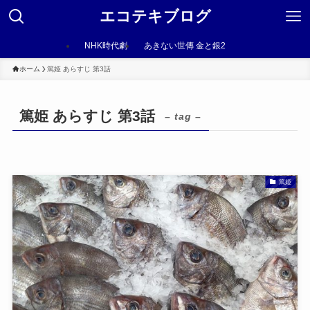
エコテキブログ
NHK時代劇
あきない世傳 金と銀2
ホーム
篤姫 あらすじ 第3話
篤姫 あらすじ 第3話
– tag –
篤姫