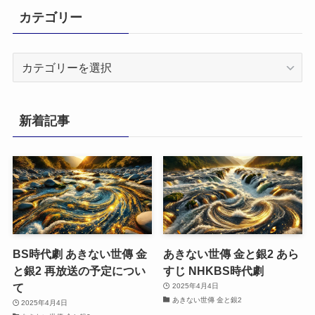
カテゴリー
カ
テ
ゴ
リ
新着記事
ー
BS時代劇 あきない世傳 金
あきない世傳 金と銀2 あら
と銀2 再放送の予定につい
すじ NHKBS時代劇
て
2025年4月4日
あきない世傳 金と銀2
2025年4月4日