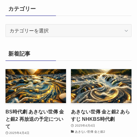
カテゴリー
カ
テ
ゴ
リ
新着記事
ー
BS時代劇 あきない世傳 金
あきない世傳 金と銀2 あら
と銀2 再放送の予定につい
すじ NHKBS時代劇
て
2025年4月4日
あきない世傳 金と銀2
2025年4月4日