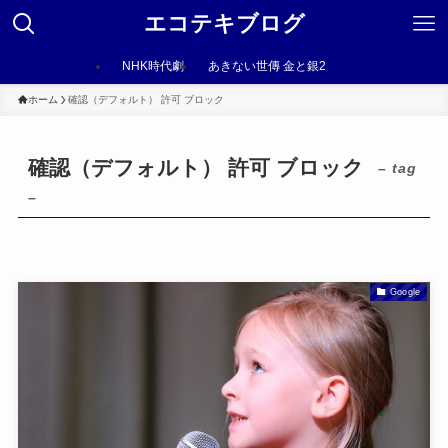
エコテキブログ
NHK時代劇
あきない世傳 金と銀2
ホーム
確認（デフォルト） 許可 ブロック
確認（デフォルト） 許可 ブロック
– tag
–
Google