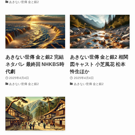
あきない世傳 金と銀2
あきない世傳 金と銀2 完結
あきない世傳 金と銀2 相関
ネタバレ 最終回 NHKBS時
図キャスト 小芝風花 松本
代劇
怜生ほか
2025年4月4日
2025年4月4日
あきない世傳 金と銀2
あきない世傳 金と銀2