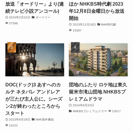
放送「オードリー」より(連
ほか NHKBS時代劇 2023
続テレビ小説アンコール)
年12月8日金曜日から放送
開始
2024年2月22日
オードリー
37598
2023年11月18日
NHK時代劇
15487
DOC(ドック)3 あすへのカ
団地のふたり ロケ地は東久
ルテ ネタバレ アンドレア
留米市滝山団地 NHKBSプ
が三たび主人公に。シーズ
レミアムドラマ
ン2が終わったところから
2024年8月20日
NHKBSプレミアムドラマ
13017
スタート
2023年8月29日
NHK海外番組
14222