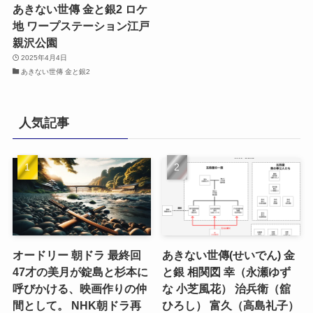
あきない世傳 金と銀2 ロケ
地 ワープステーション江戸
親沢公園
2025年4月4日
あきない世傳 金と銀2
人気記事
オードリー 朝ドラ 最終回
あきない世傳(せいでん) 金
47才の美月が錠島と杉本に
と銀 相関図 幸（永瀬ゆず
呼びかける、映画作りの仲
な 小芝風花） 治兵衛（舘
間として。 NHK朝ドラ再
ひろし） 富久（高島礼子）