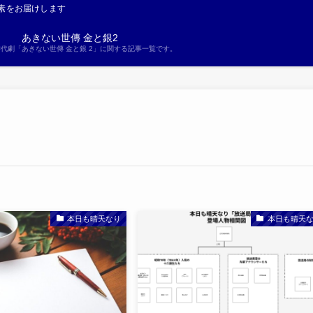
素をお届けします
あきない世傳 金と銀2
S時代劇「あきない世傳 金と銀 2」に関する記事一覧です。
本日も晴天なり
本日も晴天