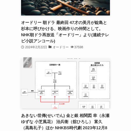
オードリー 朝ドラ 最終回 47才の美月が錠島と
杉本に呼びかける、映画作りの仲間として。
NHK朝ドラ再放送「オードリー」より(連続テレ
ビ小説アンコール)
2024年2月22日
オードリー
37598
あきない世傳(せいでん) 金と銀 相関図 幸（永瀬
ゆずな 小芝風花） 治兵衛（舘ひろし） 富久
（高島礼子）ほか NHKBS時代劇 2023年12月8