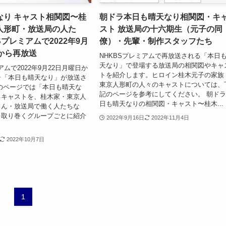
なり キャスト相関図〜桂
朝ドラ本日も晴天なり相関図・キ
人形町・放送局の人た
スト 放送局の十六期生（元子の同
Sプレミアムで2022年9月
僚）・先輩・制作スタッフたち
から再放送
NHKBSプレミアムで再放送される「本日
天なり」で登場する放送局の相関図やキャ
アムで2022年9月22日月曜日か
トを紹介します。ヒロイン桂木元子の家族
ラ「本日も晴天なり」が放送さ
東京人形町の人々のキャストについては、
のページでは「本日も晴天な
記のページを参考にしてください。 朝ド
るキャストを、桂木家・東京人
日も晴天なりの相関図・キャスト〜桂木...
さん・放送局で働く人たちな
を取り巻くグループごとに紹介
2022年9月16日
2022年11月4日
2022年10月7日
1