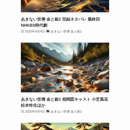
あきない世傳 金と銀2 完結ネタバレ 最終回
NHKBS時代劇
2025年4月4日
あきない世傳 金と銀2
あきない世傳 金と銀2 相関図キャスト 小芝風花
松本怜生ほか
2025年4月4日
あきない世傳 金と銀2