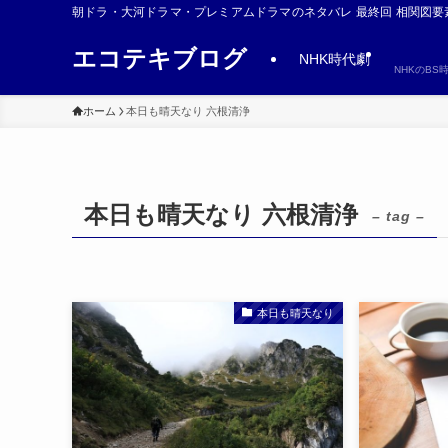
朝ドラ・大河ドラマ・プレミアムドラマのネタバレ 最終回 相関図要
エコテキブログ
NHK時代劇
NHKのB
ホーム
本日も晴天なり 六根清浄
本日も晴天なり 六根清浄
– tag –
本日も晴天なり