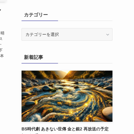
ャ
カテゴリー
カ
も晴
テ
ス
ゴ
・
下
リ
ラ本
新着記事
ー
BS時代劇 あきない世傳 金と銀2 再放送の予定