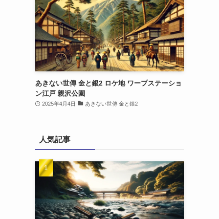
あきない世傳 金と銀2 ロケ地 ワープステーショ
ン江戸 親沢公園
2025年4月4日
あきない世傳 金と銀2
人気記事