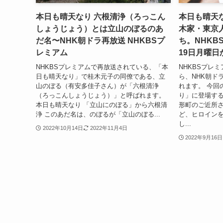
本日も晴天なり 六根清浄（ろっこん
本日も晴天
しょうじょう）とは立山のぼるのあ
木家・東京
だ名〜NHK朝ドラ再放送 NHKBSプ
ち。NHKB
レミアム
19日月曜日
NHKBSプレミアムで再放送されている、「本
NHKBSプレミ
日も晴天なり」で桂木元子の同僚である、立
ら、NHK朝ド
山のぼる（有安多佳子さん）が「六根清浄
れます。 今回
（ろっこんしょうじょう）」と呼ばれます。
り」に登場す
本日も晴天なり 「立山にのぼる」から六根清
形町のご近所
浄 このあだ名は、のぼるが「立山のぼる...
ど、ヒロイン
し...
2022年10月14日
2022年11月4日
2022年9月16日