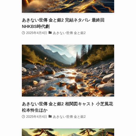
あきない世傳 金と銀2 完結ネタバレ 最終回
NHKBS時代劇
2025年4月4日
あきない世傳 金と銀2
あきない世傳 金と銀2 相関図キャスト 小芝風花
松本怜生ほか
2025年4月4日
あきない世傳 金と銀2