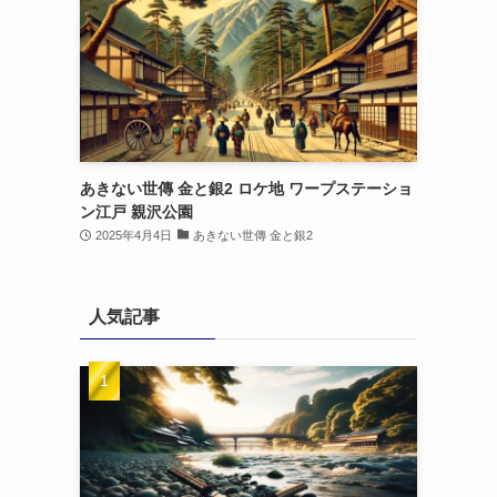
あきない世傳 金と銀2 ロケ地 ワープステーショ
ン江戸 親沢公園
2025年4月4日
あきない世傳 金と銀2
人気記事