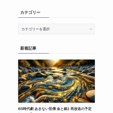
カテゴリー
カ
テ
ゴ
リ
新着記事
ー
BS時代劇 あきない世傳 金と銀2 再放送の予定