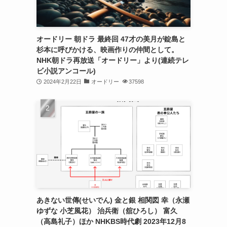
オードリー 朝ドラ 最終回 47才の美月が錠島と
杉本に呼びかける、映画作りの仲間として。
NHK朝ドラ再放送「オードリー」より(連続テレ
ビ小説アンコール)
2024年2月22日
オードリー
37598
あきない世傳(せいでん) 金と銀 相関図 幸（永瀬
ゆずな 小芝風花） 治兵衛（舘ひろし） 富久
（高島礼子）ほか NHKBS時代劇 2023年12月8