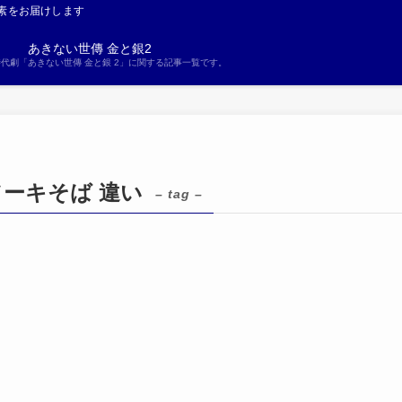
素をお届けします
あきない世傳 金と銀2
S時代劇「あきない世傳 金と銀 2」に関する記事一覧です。
ソーキそば 違い
– tag –