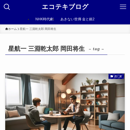
エコテキブログ
NHK時代劇
あきない世傳 金と銀2
ホーム
星航一 三淵乾太郎 岡田将生
星航一 三淵乾太郎 岡田将生
– tag –
虎に翼