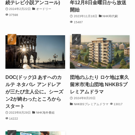
続テレビ小説アンコール)
年12月8日金曜日から放送
開始
2024年2月22日
オードリー
37598
2023年11月18日
NHK時代劇
15487
DOC(ドック)3 あすへのカ
団地のふたり ロケ地は東久
ルテ ネタバレ アンドレア
留米市滝山団地 NHKBSプ
が三たび主人公に。シーズ
レミアムドラマ
ン2が終わったところから
2024年8月20日
NHKBSプレミアムドラマ
13017
スタート
2023年8月29日
NHK海外番組
14222