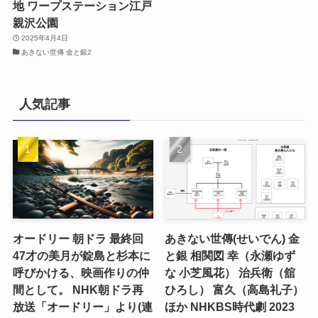
地 ワープステーション江戸
親沢公園
2025年4月4日
あきない世傳 金と銀2
人気記事
オードリー 朝ドラ 最終回
あきない世傳(せいでん) 金
47才の美月が錠島と杉本に
と銀 相関図 幸（永瀬ゆず
呼びかける、映画作りの仲
な 小芝風花） 治兵衛（舘
間として。 NHK朝ドラ再
ひろし） 富久（高島礼子）
放送「オードリー」より(連
ほか NHKBS時代劇 2023