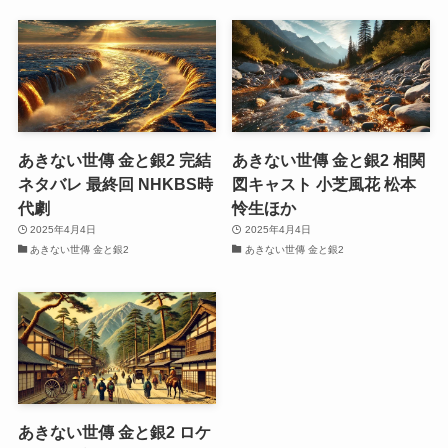
あきない世傳 金と銀2 完結
あきない世傳 金と銀2 相関
ネタバレ 最終回 NHKBS時
図キャスト 小芝風花 松本
代劇
怜生ほか
2025年4月4日
2025年4月4日
あきない世傳 金と銀2
あきない世傳 金と銀2
あきない世傳 金と銀2 ロケ