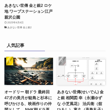
あきない世傳 金と銀2 ロケ
地 ワープステーション江戸
親沢公園
2025年4月4日
あきない世傳 金と銀2
人気記事
オードリー 朝ドラ 最終回
あきない世傳(せいでん) 金
47才の美月が錠島と杉本に
と銀 相関図 幸（永瀬ゆず
呼びかける、映画作りの仲
な 小芝風花） 治兵衛（舘
間として。 NHK朝ドラ再
ひろし） 富久（高島礼子）