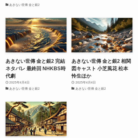
あきない世傳 金と銀2
あきない世傳 金と銀2 完結
あきない世傳 金と銀2 相関
ネタバレ 最終回 NHKBS時
図キャスト 小芝風花 松本
代劇
怜生ほか
2025年4月4日
2025年4月4日
あきない世傳 金と銀2
あきない世傳 金と銀2