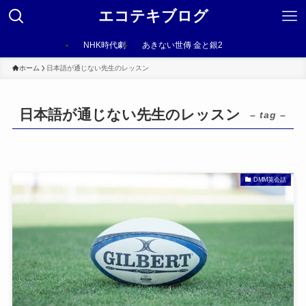
エコテキブログ
NHK時代劇
あきない世傳 金と銀2
ホーム
日本語が通じない先生のレッスン
日本語が通じない先生のレッスン
– tag –
DMM英会話