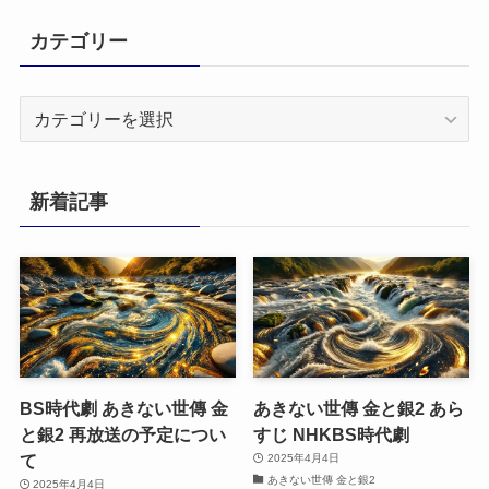
カテゴリー
カ
テ
ゴ
リ
新着記事
ー
BS時代劇 あきない世傳 金
あきない世傳 金と銀2 あら
と銀2 再放送の予定につい
すじ NHKBS時代劇
て
2025年4月4日
あきない世傳 金と銀2
2025年4月4日