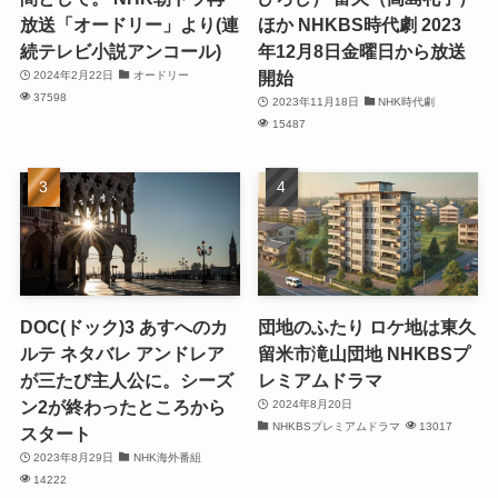
放送「オードリー」より(連
ほか NHKBS時代劇 2023
続テレビ小説アンコール)
年12月8日金曜日から放送
開始
2024年2月22日
オードリー
37598
2023年11月18日
NHK時代劇
15487
DOC(ドック)3 あすへのカ
団地のふたり ロケ地は東久
ルテ ネタバレ アンドレア
留米市滝山団地 NHKBSプ
が三たび主人公に。シーズ
レミアムドラマ
ン2が終わったところから
2024年8月20日
NHKBSプレミアムドラマ
13017
スタート
2023年8月29日
NHK海外番組
14222