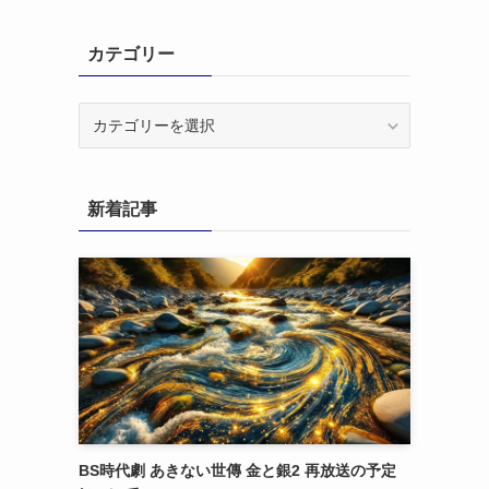
カテゴリー
カ
テ
ゴ
リ
新着記事
ー
BS時代劇 あきない世傳 金と銀2 再放送の予定