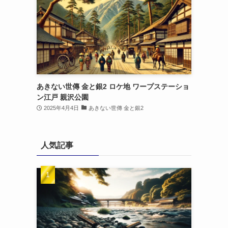
あきない世傳 金と銀2 ロケ地 ワープステーショ
ン江戸 親沢公園
2025年4月4日
あきない世傳 金と銀2
人気記事