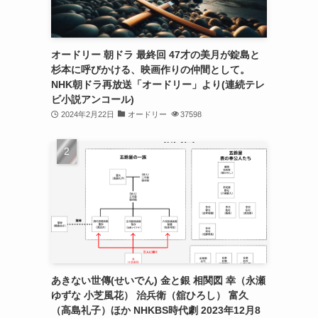
オードリー 朝ドラ 最終回 47才の美月が錠島と
杉本に呼びかける、映画作りの仲間として。
NHK朝ドラ再放送「オードリー」より(連続テレ
ビ小説アンコール)
2024年2月22日
オードリー
37598
あきない世傳(せいでん) 金と銀 相関図 幸（永瀬
ゆずな 小芝風花） 治兵衛（舘ひろし） 富久
（高島礼子）ほか NHKBS時代劇 2023年12月8