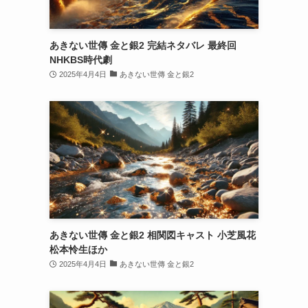
あきない世傳 金と銀2 完結ネタバレ 最終回
NHKBS時代劇
2025年4月4日
あきない世傳 金と銀2
あきない世傳 金と銀2 相関図キャスト 小芝風花
松本怜生ほか
2025年4月4日
あきない世傳 金と銀2