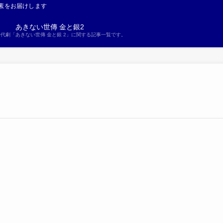
素をお届けします
あきない世傳 金と銀2
S時代劇「あきない世傳 金と銀 2」に関する記事一覧です。