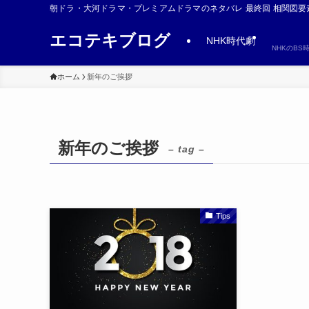
朝ドラ・大河ドラマ・プレミアムドラマのネタバレ 最終回 相関図要
エコテキブログ
NHK時代劇
NHKのB
ホーム
新年のご挨拶
新年のご挨拶
– tag –
Tips