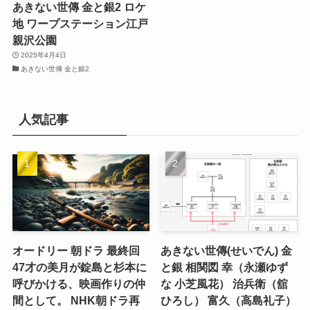
あきない世傳 金と銀2 ロケ
地 ワープステーション江戸
親沢公園
2025年4月4日
あきない世傳 金と銀2
人気記事
オードリー 朝ドラ 最終回
あきない世傳(せいでん) 金
47才の美月が錠島と杉本に
と銀 相関図 幸（永瀬ゆず
呼びかける、映画作りの仲
な 小芝風花） 治兵衛（舘
間として。 NHK朝ドラ再
ひろし） 富久（高島礼子）