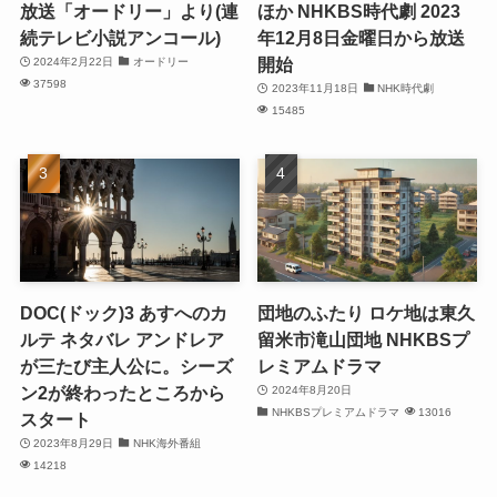
放送「オードリー」より(連
ほか NHKBS時代劇 2023
続テレビ小説アンコール)
年12月8日金曜日から放送
開始
2024年2月22日
オードリー
37598
2023年11月18日
NHK時代劇
15485
DOC(ドック)3 あすへのカ
団地のふたり ロケ地は東久
ルテ ネタバレ アンドレア
留米市滝山団地 NHKBSプ
が三たび主人公に。シーズ
レミアムドラマ
ン2が終わったところから
2024年8月20日
NHKBSプレミアムドラマ
13016
スタート
2023年8月29日
NHK海外番組
14218