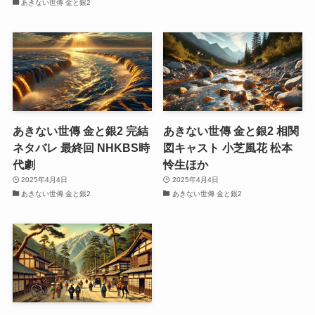
あきない世傳 金と銀2
あきない世傳 金と銀2 完結
あきない世傳 金と銀2 相関
ネタバレ 最終回 NHKBS時
図キャスト 小芝風花 松本
代劇
怜生ほか
2025年4月4日
2025年4月4日
あきない世傳 金と銀2
あきない世傳 金と銀2