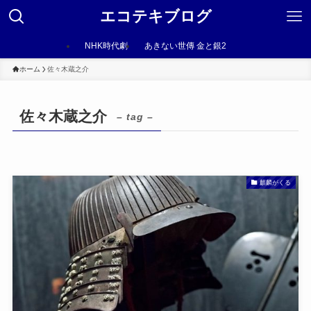
エコテキブログ
NHK時代劇
あきない世傳 金と銀2
ホーム
佐々木蔵之介
佐々木蔵之介
– tag –
麒麟がくる